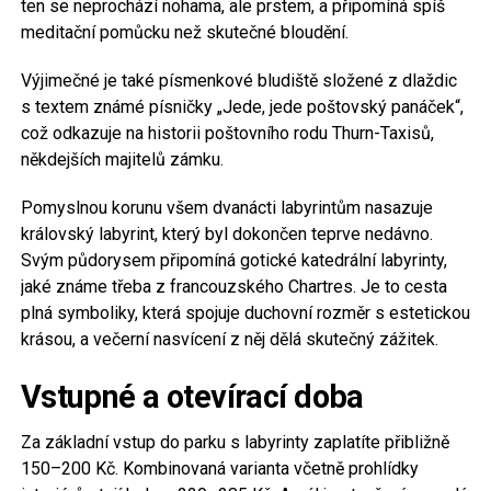
ten se neprochází nohama, ale prstem, a připomíná spíš
meditační pomůcku než skutečné bloudění.
Výjimečné je také písmenkové bludiště složené z dlaždic
s textem známé písničky „Jede, jede poštovský panáček“,
což odkazuje na historii poštovního rodu Thurn-Taxisů,
někdejších majitelů zámku.
Pomyslnou korunu všem dvanácti labyrintům nasazuje
královský labyrint, který byl dokončen teprve nedávno.
Svým půdorysem připomíná gotické katedrální labyrinty,
jaké známe třeba z francouzského Chartres. Je to cesta
plná symboliky, která spojuje duchovní rozměr s estetickou
krásou, a večerní nasvícení z něj dělá skutečný zážitek.
Vstupné a otevírací doba
Za základní vstup do parku s labyrinty zaplatíte přibližně
150–200 Kč. Kombinovaná varianta včetně prohlídky