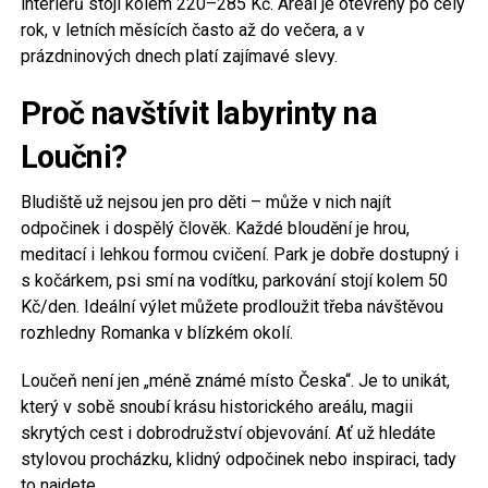
interiérů stojí kolem 220–285 Kč. Areál je otevřený po celý
rok, v letních měsících často až do večera, a v
prázdninových dnech platí zajímavé slevy.
Proč navštívit labyrinty na
Loučni?
Bludiště už nejsou jen pro děti – může v nich najít
odpočinek i dospělý člověk. Každé bloudění je hrou,
meditací i lehkou formou cvičení. Park je dobře dostupný i
s kočárkem, psi smí na vodítku, parkování stojí kolem 50
Kč/den. Ideální výlet můžete prodloužit třeba návštěvou
rozhledny Romanka v blízkém okolí.
Loučeň není jen „méně známé místo Česka“. Je to unikát,
který v sobě snoubí krásu historického areálu, magii
skrytých cest i dobrodružství objevování. Ať už hledáte
stylovou procházku, klidný odpočinek nebo inspiraci, tady
to najdete.