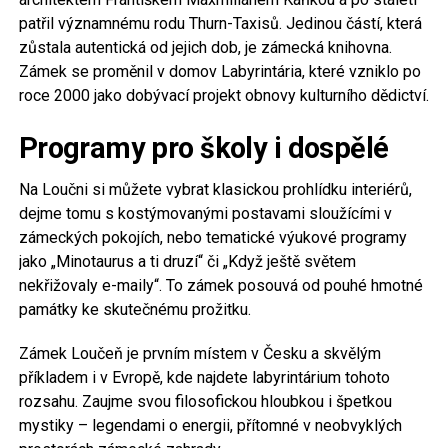
patřil významnému rodu Thurn-Taxisů. Jedinou částí, která
zůstala autentická od jejich dob, je zámecká knihovna.
Zámek se proměnil v domov Labyrintária, které vzniklo po
roce 2000 jako dobývací projekt obnovy kulturního dědictví.
Programy pro školy i dospělé
Na Loučni si můžete vybrat klasickou prohlídku interiérů,
dejme tomu s kostýmovanými postavami sloužícími v
zámeckých pokojích, nebo tematické výukové programy
jako „Minotaurus a ti druzí“ či „Když ještě světem
nekřižovaly e-maily“. To zámek posouvá od pouhé hmotné
památky ke skutečnému prožitku.
Zámek Loučeň je prvním místem v Česku a skvělým
příkladem i v Evropě, kde najdete labyrintárium tohoto
rozsahu. Zaujme svou filosofickou hloubkou i špetkou
mystiky – legendami o energii, přítomné v neobvyklých