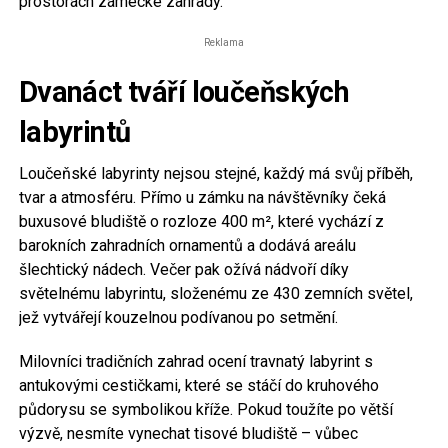
prostorách zámecké zahrady.
Reklama
Dvanáct tváří loučeňských
labyrintů
Loučeňské labyrinty nejsou stejné, každý má svůj příběh,
tvar a atmosféru. Přímo u zámku na návštěvníky čeká
buxusové bludiště o rozloze 400 m², které vychází z
barokních zahradních ornamentů a dodává areálu
šlechtický nádech. Večer pak ožívá nádvoří díky
světelnému labyrintu, složenému ze 430 zemních světel,
jež vytvářejí kouzelnou podívanou po setmění.
Milovníci tradičních zahrad ocení travnatý labyrint s
antukovými cestičkami, které se stáčí do kruhového
půdorysu se symbolikou kříže. Pokud toužíte po větší
výzvě, nesmíte vynechat tisové bludiště – vůbec