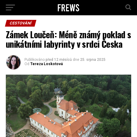
CESTOVÁNÍ
Zámek Loučeň: Méně známý poklad s
unikátními labyrinty v srdci Česka
Publikováno
před 12 měsíců
dne
25. srpna 2025
Od
Tereza Loskotová