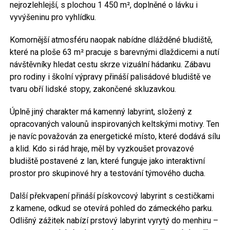
nejrozlehlejší, s plochou 1 450 m², doplněné o lávku i
vyvýšeninu pro vyhlídku.
Komornější atmosféru naopak nabídne dlážděné bludiště,
které na ploše 63 m² pracuje s barevnými dlaždicemi a nutí
návštěvníky hledat cestu skrze vizuální hádanku. Zábavu
pro rodiny i školní výpravy přináší palisádové bludiště ve
tvaru obří lidské stopy, zakončené skluzavkou.
Úplně jiný charakter má kamenný labyrint, složený z
opracovaných valounů inspirovaných keltskými motivy. Ten
je navíc považován za energetické místo, které dodává sílu
a klid. Kdo si rád hraje, měl by vyzkoušet provazové
bludiště postavené z lan, které funguje jako interaktivní
prostor pro skupinové hry a testování týmového ducha.
Další překvapení přináší pískovcový labyrint s cestičkami
z kamene, odkud se otevírá pohled do zámeckého parku.
Odlišný zážitek nabízí prstový labyrint vyrytý do menhiru –