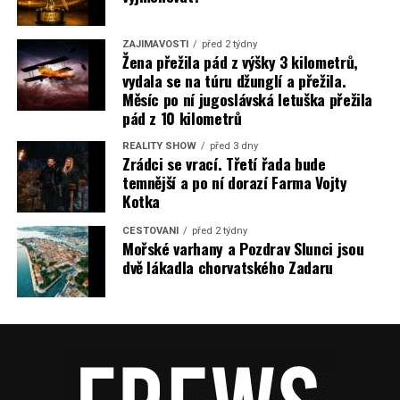
ZAJÍMAVOSTI
před 2 týdny
Žena přežila pád z výšky 3 kilometrů,
vydala se na túru džunglí a přežila.
Měsíc po ní jugoslávská letuška přežila
pád z 10 kilometrů
REALITY SHOW
před 3 dny
Zrádci se vrací. Třetí řada bude
temnější a po ní dorazí Farma Vojty
Kotka
CESTOVÁNÍ
před 2 týdny
Mořské varhany a Pozdrav Slunci jsou
dvě lákadla chorvatského Zadaru