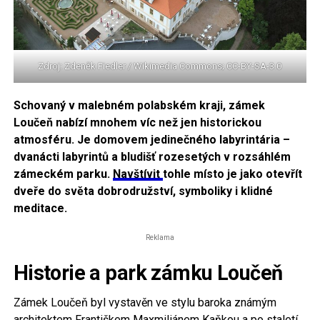
Zdroj: Zdeněk Fiedler / Wikimedia Commons; CC-BY-SA-3.0
Schovaný v malebném polabském kraji, zámek
Loučeň nabízí mnohem víc než jen historickou
atmosféru. Je domovem jedinečného labyrintária –
dvanácti labyrintů a bludišť rozesetých v rozsáhlém
zámeckém parku.
Navštívit
tohle místo je jako otevřít
dveře do světa dobrodružství, symboliky i klidné
meditace.
Reklama
Historie a park zámku Loučeň
Zámek Loučeň byl vystavěn ve stylu baroka známým
architektem Františkem Maxmiliánem Kaňkou a po staletí