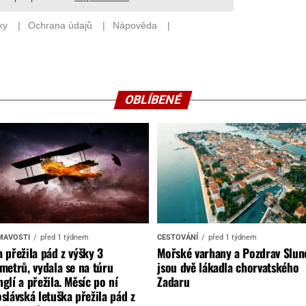
OBLÍBENÉ
MAVOSTI
před 1 týdnem
CESTOVÁNÍ
před 1 týdnem
 přežila pád z výšky 3
Mořské varhany a Pozdrav Slun
metrů, vydala se na túru
jsou dvě lákadla chorvatského
glí a přežila. Měsíc po ní
Zadaru
slávská letuška přežila pád z