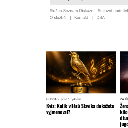
HUDBA
před 1 týdnem
ZAJÍ
Kvíz: Kolik vítězů Slavíka dokážete
Žena
vyjmenovat?
kilo
džun
jugo