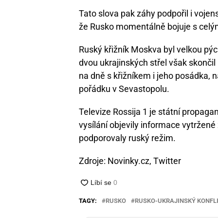
Tato slova pak záhy podpořil i voje
že Rusko momentálně bojuje s cel
Ruský křižník Moskva byl velkou p
dvou ukrajinských střel však skončil
na dně s křižníkem i jeho posádka, 
pořádku v Sevastopolu.
Televize Rossija 1 je státní propagand
vysílání objevily informace vytržené
podporovaly ruský režim.
Zdroje: Novinky.cz, Twitter
TAGY:
RUSKO
RUSKO-UKRAJINSKÝ KONFL