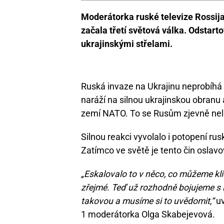
Moderátorka ruské televize Rossija
začala třetí světová válka. Odstart
ukrajinskými střelami.
Ruská invaze na Ukrajinu neprobíhá t
naráží na silnou ukrajinskou obranu
zemí NATO. To se Rusům zjevně nelí
Silnou reakci vyvolalo i potopení ru
Zatímco ve světě je tento čin oslavo
„Eskalovalo to v něco, co můžeme klid
zřejmé. Teď už rozhodně bojujeme s i
takovou a musíme si to uvědomit,“
uv
1 moderátorka Olga Skabejevová.