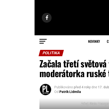
NOVINKY
C
POLITIKA
Začala třetí světová
moderátorka ruské t
Publikováno
před 4 roky
dne
17. du
Od
Patrik Lidmila
Zdroj: State Emergen