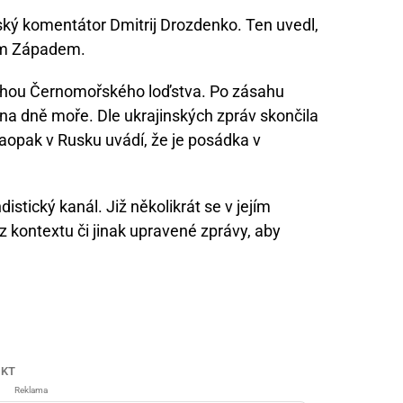
nský komentátor Dmitrij Drozdenko. Ten uvedl,
ým Západem.
ýchou Černomořského loďstva. Po zásahu
 na dně moře. Dle ukrajinských zpráv skončila
naopak v Rusku uvádí, že je posádka v
istický kanál. Již několikrát se v jejím
 z kontextu či jinak upravené zprávy, aby
IKT
Reklama