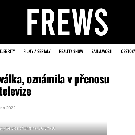
ELEBRITY
FILMY A SERIÁLY
REALITY SHOW
ZAJÍMAVOSTI
CESTOV
 válka, oznámila v přenosu
elevize
bna 2022
cy Service of Ukraine, CC BY 4.0