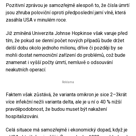
Pozitivní zprávou je samozřejmě alespoň to, že čísla úmrtí
jsou zhruba poloviční oproti předposlední jarní vlně, která
zasáhla USA v minulém roce.
Již zmíněná Univerzita Johnse Hopkinse však varuje před
tím, že pokud se denní počet nových případů bude držet
delší dobu okolo jednoho milionu, dříve či později by se
mohli dostat nemocniční zařízení do problémů, což bude
znamenat i vyšší počty úmrtí, nemluvě o odsouvání
neakutních operací.
Reklama
Faktem však zůstává, že varianta omikron je sice 2–3krát
více infekční nežli varianta delta, ale je u ní o 40 % nižší
pravděpodobnost, že budou muset být nakažení
hospitalizováni.
Celá situace má samozřejmě i ekonomický dopad, když je