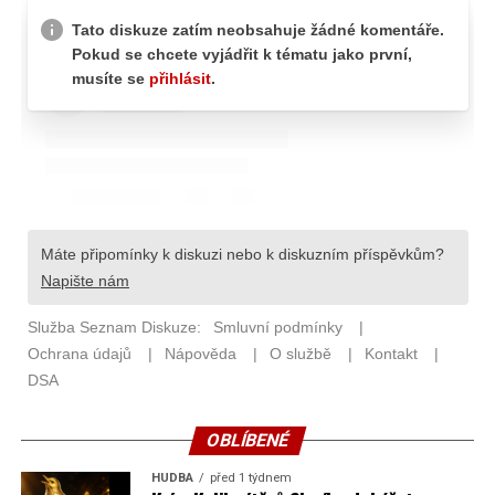
OBLÍBENÉ
HUDBA
před 1 týdnem