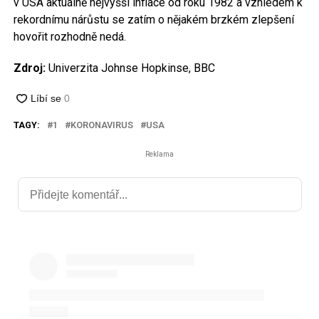
v USA aktuálně nejvyšší inflace od roku 1982 a vzhledem k
rekordnímu nárůstu se zatím o nějakém brzkém zlepšení
hovořit rozhodně nedá.
Zdroj:
Univerzita Johnse Hopkinse, BBC
TAGY:
1
KORONAVIRUS
USA
Reklama