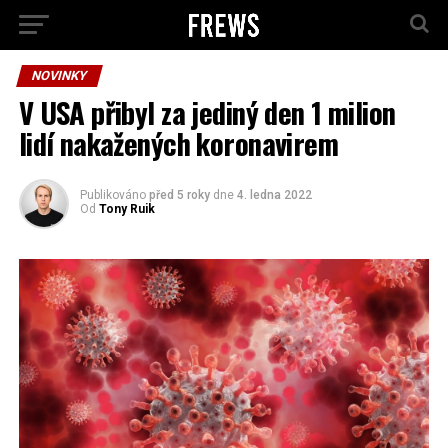
NOVINKY
V USA přibyl za jediný den 1 milion
lidí nakažených koronavirem
Publikováno
před 5 roky
dne
4. ledna 2022
Od
Tony Ruik