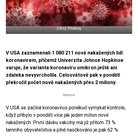
Zdroj: Pixabay
V USA zaznamenali 1 080 211 nově nakažených lidí
koronavirem, přičemž Univerzita Johnse Hopkinse
varuje, že varianta koronaviru omikron ještě ani
zdaleka nevyvrcholila. Celosvětově pak v pondělí
překročil počet nově nakažených přes 2 miliony.
Reklama
V USA se začíná koronavirus poněkud vymykat kontrole,
když přibylo v pondělí více jak jeden milion nově
nakažených. První dávku vakcíny má již přitom 73 %
tamního obyvatelstva a plně naočkováno je pak 62 %.