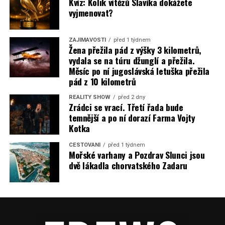
Kvíz: Kolik vítězů Slavíka dokážete
vyjmenovat?
ZAJÍMAVOSTI
před 1 týdnem
Žena přežila pád z výšky 3 kilometrů,
vydala se na túru džunglí a přežila.
Měsíc po ní jugoslávská letuška přežila
pád z 10 kilometrů
REALITY SHOW
před 2 dny
Zrádci se vrací. Třetí řada bude
temnější a po ní dorazí Farma Vojty
Kotka
CESTOVÁNÍ
před 1 týdnem
Mořské varhany a Pozdrav Slunci jsou
dvě lákadla chorvatského Zadaru