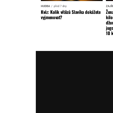
HUDBA
před 7 dny
ZAJÍ
Kvíz: Kolik vítězů Slavíka dokážete
Žena
vyjmenovat?
kilo
džun
jugo
10 