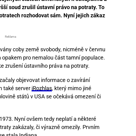
ší soud zrušil ústavní právo na potraty. To
otratech rozhodovat sám. Nyní jejich zákaz
Reklama
ovány coby země svobody, nicméně v červnu
ým opakem pro nemalou část tamní populace.
ke zrušení ústavního práva na potraty.
začaly objevovat informace o zavírání
om také server
iRozhlas
, který mimo jiné
olovině států v USA se očekává omezení či
1973. Nyní ovšem tedy neplatí a některé
otraty zakázaly, či výrazně omezily. Prvním
se stala Indiana.