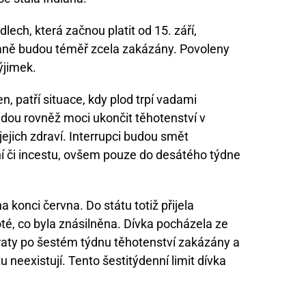
lech, která začnou platit od 15. září,
dianě budou téměř zcela zakázány. Povoleny
ýjimek.
n, patří situace, kdy plod trpí vadami
ou rovněž moci ukončit těhotenství v
ejich zdraví. Interrupci budou smět
ění či incestu, ovšem pouze do desátého týdne
a konci června. Do státu totiž přijela
oté, co byla znásilněna. Dívka pocházela ze
raty po šestém týdnu těhotenství zakázány a
u neexistují. Tento šestitýdenní limit dívka