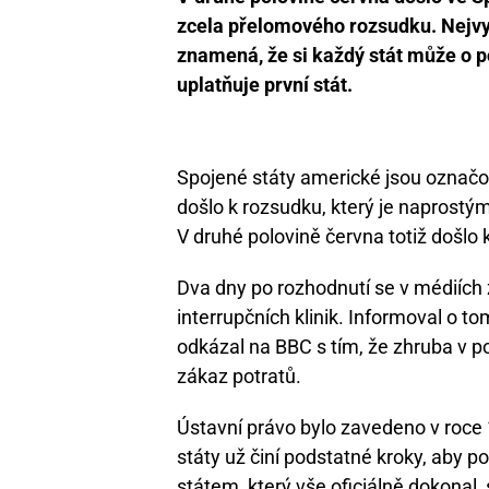
zcela přelomového rozsudku. Nejvyš
znamená, že si každý stát může o p
uplatňuje první stát.
Spojené státy americké jsou označ
došlo k rozsudku, který je naprost
V druhé polovině června totiž došlo 
Dva dny po rozhodnutí se v médiích 
interrupčních klinik. Informoval o t
odkázal na BBC s tím, že zhruba v p
zákaz potratů.
Ústavní právo bylo zavedeno v roce 
státy už činí podstatné kroky, aby p
státem, který vše oficiálně dokonal, 