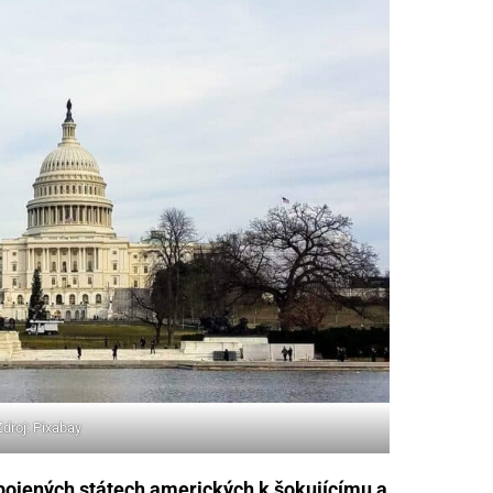
Zdroj: Pixabay
pojených státech amerických k šokujícímu a