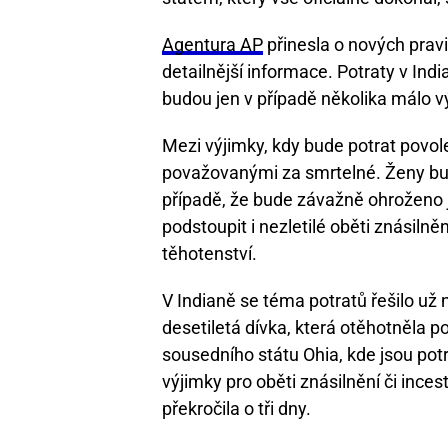
Agentura AP
přinesla o nových pravid
detailnější informace. Potraty v In
budou jen v případě několika málo v
Mezi výjimky, kdy bude potrat povole
považovanými za smrtelné. Ženy bud
případě, že bude závažně ohroženo j
podstoupit i nezletilé oběti znásiln
těhotenství.
V Indianě se téma potratů řešilo už n
desetiletá dívka, která otěhotněla p
sousedního státu Ohia, kde jsou pot
výjimky pro oběti znásilnění či incest
překročila o tři dny.