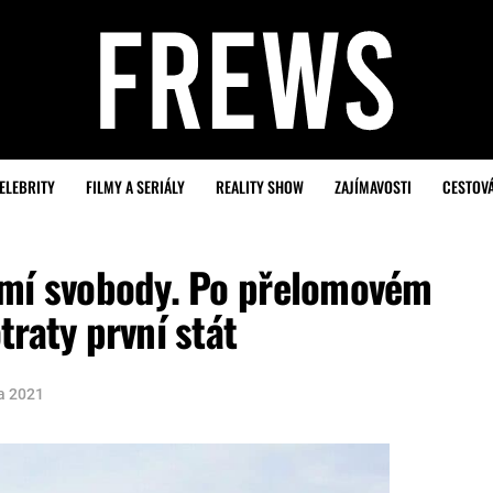
ELEBRITY
FILMY A SERIÁLY
REALITY SHOW
ZAJÍMAVOSTI
CESTOV
emí svobody. Po přelomovém
traty první stát
na 2021