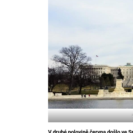
V druhé polovině června došlo ve S