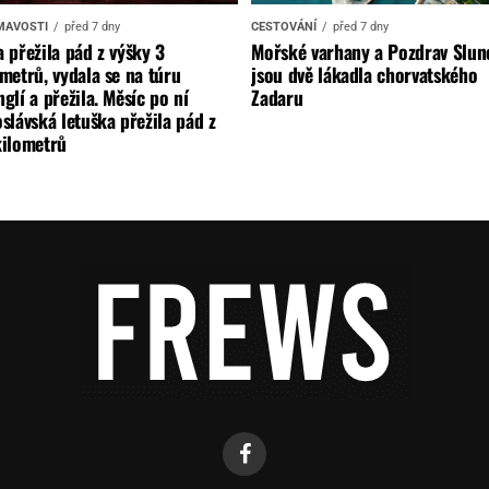
MAVOSTI
před 7 dny
CESTOVÁNÍ
před 7 dny
 přežila pád z výšky 3
Mořské varhany a Pozdrav Slun
metrů, vydala se na túru
jsou dvě lákadla chorvatského
glí a přežila. Měsíc po ní
Zadaru
slávská letuška přežila pád z
kilometrů