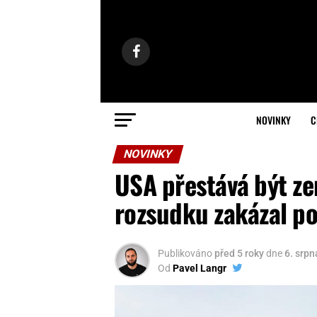
NOVINKY
C
NOVINKY
USA přestává být z
rozsudku zakázal po
Publikováno
před 5 roky
dne
6. srp
Od
Pavel Langr