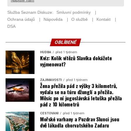
OBLÍBENÉ
HUDBA
před 1 týdnem
Kvíz: Kolik vítězů Slavíka dokážete
vyjmenovat?
ZAJÍMAVOSTI
před 1 týdnem
Žena přežila pád z výšky 3 kilometrů,
vydala se na túru džunglí a přežila.
Měsíc po ní jugoslávská letuška přežila
pád z 10 kilometrů
CESTOVÁNÍ
před 1 týdnem
Mořské varhany a Pozdrav Slunci jsou
dvě lákadla chorvatského Zadaru