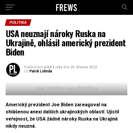
POLITIKA
USA neuznají nároky Ruska na
Ukrajině, ohlásil americký prezident
Biden
Publikováno
před 4 roky
dne
29. března 2022
Od
Patrik Lidmila
Zdroj: The White House, CC BY 3.0 us
Americký prezident Joe Biden zareagoval na
ohlášenou anexi dalších ukrajinských oblastí. Ujistil
veřejnost, že USA žádné nároky Ruska na Ukrajině
nikdy neuzná.