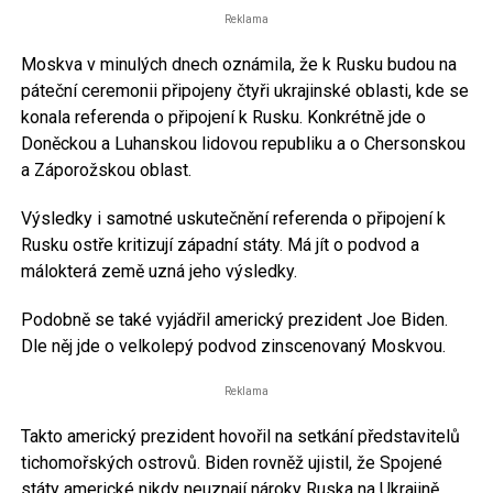
Reklama
Moskva v minulých dnech oznámila, že k Rusku budou na
páteční ceremonii připojeny čtyři ukrajinské oblasti, kde se
konala referenda o připojení k Rusku. Konkrétně jde o
Doněckou a Luhanskou lidovou republiku a o Chersonskou
a Záporožskou oblast.
Výsledky i samotné uskutečnění referenda o připojení k
Rusku ostře kritizují západní státy. Má jít o podvod a
málokterá země uzná jeho výsledky.
Podobně se také vyjádřil americký prezident Joe Biden.
Dle něj jde o velkolepý podvod zinscenovaný Moskvou.
Reklama
Takto americký prezident hovořil na setkání představitelů
tichomořských ostrovů. Biden rovněž ujistil, že Spojené
státy americké nikdy neuznají nároky Ruska na Ukrajině.