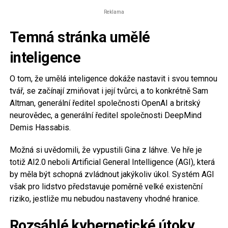
Reklama
Temná stránka umělé
inteligence
O tom, že umělá inteligence dokáže nastavit i svou temnou
tvář, se začínají zmiňovat i její tvůrci, a to konkrétně Sam
Altman, generální ředitel společnosti OpenAI a britský
neurovědec, a generální ředitel společnosti DeepMind
Demis Hassabis.
Možná si uvědomili, že vypustili Gina z láhve. Ve hře je
totiž AI2.0 neboli Artificial General Intelligence (AGI), která
by měla být schopná zvládnout jakýkoliv úkol. Systém AGI
však pro lidstvo představuje poměrně velké existenční
riziko, jestliže mu nebudou nastaveny vhodné hranice.
Rozsáhlé kybernetické útoky