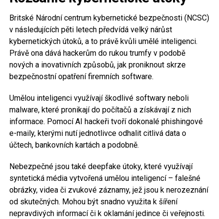
Britské Národní centrum kybernetické bezpečnosti (NCSC)
v následujících pěti letech předvídá velký nárůst
kybernetických útoků, a to právě kvůli umělé inteligenci.
Právě ona dává hackerům do rukou trumfy v podobě
nových a inovativních způsobů, jak proniknout skrze
bezpečnostní opatření firemních software.
Umělou inteligenci využívají škodlivé softwary neboli
malware, které pronikají do počítačů a získávají z nich
informace. Pomocí AI hackeři tvoří dokonalé phishingové
e-maily, kterými nutí jednotlivce odhalit citlivá data o
účtech, bankovních kartách a podobně.
Nebezpečné jsou také deepfake útoky, které využívají
syntetická média vytvořená umělou inteligencí – falešné
obrázky, videa či zvukové záznamy, jež jsou k nerozeznání
od skutečných. Mohou být snadno využita k šíření
nepravdivých informací či k oklamání jedince či veřejnosti.