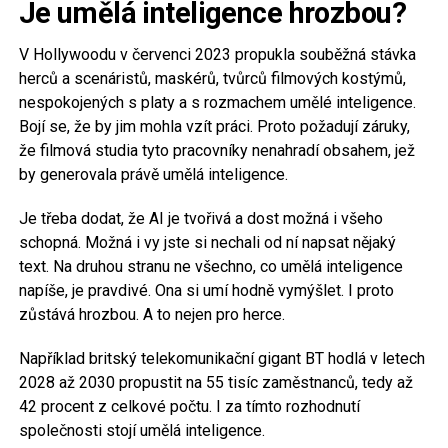
Je umělá inteligence hrozbou?
V Hollywoodu v červenci 2023 propukla souběžná stávka
herců a scenáristů, maskérů, tvůrců filmových kostýmů,
nespokojených s platy a s rozmachem umělé inteligence.
Bojí se, že by jim mohla vzít práci. Proto požadují záruky,
že filmová studia tyto pracovníky nenahradí obsahem, jež
by generovala právě umělá inteligence.
Je třeba dodat, že AI je tvořivá a dost možná i všeho
schopná. Možná i vy jste si nechali od ní napsat nějaký
text. Na druhou stranu ne všechno, co umělá inteligence
napíše, je pravdivé. Ona si umí hodně vymýšlet. I proto
zůstává hrozbou. A to nejen pro herce.
Například britský telekomunikační gigant BT hodlá v letech
2028 až 2030 propustit na 55 tisíc zaměstnanců, tedy až
42 procent z celkové počtu. I za tímto rozhodnutí
společnosti stojí umělá inteligence.