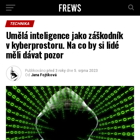
TECHNIKA
Umělá inteligence jako záškodník
v kyberprostoru. Na co by si lidé
měli dávat pozor
Publikováno
před 3 roky
dne
5. srpna 2023
Od
Jana Fojtíková