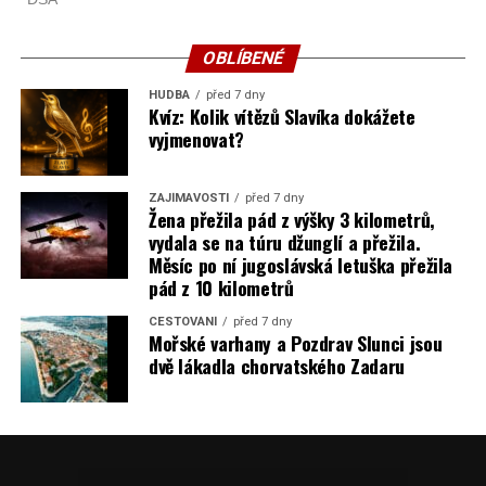
OBLÍBENÉ
HUDBA
před 7 dny
Kvíz: Kolik vítězů Slavíka dokážete
vyjmenovat?
ZAJÍMAVOSTI
před 7 dny
Žena přežila pád z výšky 3 kilometrů,
vydala se na túru džunglí a přežila.
Měsíc po ní jugoslávská letuška přežila
pád z 10 kilometrů
CESTOVÁNÍ
před 7 dny
Mořské varhany a Pozdrav Slunci jsou
dvě lákadla chorvatského Zadaru