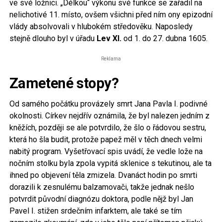
ve své ložnici. „Délkou“ výkonu své funkce se zařadil na
nelichotivé 11. místo, ovšem všichni před ním ony epizodní
vlády absolvovali v hlubokém středověku. Naposledy
stejně dlouho byl v úřadu
Lev XI.
od 1. do 27. dubna 1605.
Reklama
Zametené stopy?
Od samého počátku provázely smrt Jana Pavla I. podivné
okolnosti. Církev nejdřív oznámila, že byl nalezen jedním z
kněžích, později se ale potvrdilo, že šlo o řádovou sestru,
která ho šla budit, protože papež měl v těch dnech velmi
nabitý program. Vyšetřovací spis uvádí, že vedle lože na
nočním stolku byla zpola vypitá sklenice s tekutinou, ale ta
ihned po objevení těla zmizela. Dvanáct hodin po smrti
dorazili k zesnulému balzamovači, takže jednak nešlo
potvrdit původní diagnózu doktora, podle nějž byl Jan
Pavel I. stižen srdečním infarktem, ale také se tím