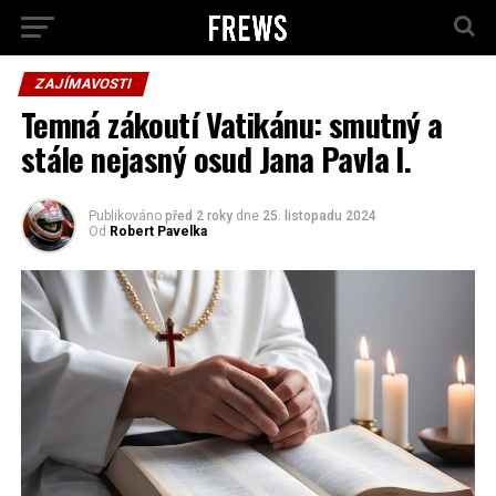
ZAJÍMAVOSTI
Temná zákoutí Vatikánu: smutný a
stále nejasný osud Jana Pavla I.
Publikováno
před 2 roky
dne
25. listopadu 2024
Od
Robert Pavelka