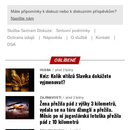
OBLÍBENÉ
HUDBA
před 2 týdny
Kvíz: Kolik vítězů Slavíka dokážete
vyjmenovat?
ZAJÍMAVOSTI
před 2 týdny
Žena přežila pád z výšky 3 kilometrů,
vydala se na túru džunglí a přežila.
Měsíc po ní jugoslávská letuška přežila
pád z 10 kilometrů