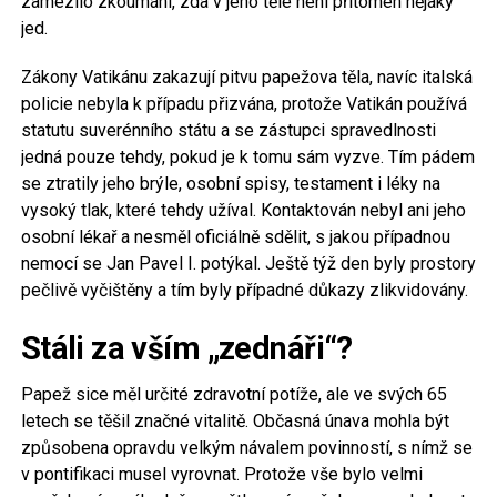
zamezilo zkoumání, zda v jeho těle není přítomen nějaký
jed.
Zákony Vatikánu zakazují pitvu papežova těla, navíc italská
policie nebyla k případu přizvána, protože Vatikán používá
statutu suverénního státu a se zástupci spravedlnosti
jedná pouze tehdy, pokud je k tomu sám vyzve. Tím pádem
se ztratily jeho brýle, osobní spisy, testament i léky na
vysoký tlak, které tehdy užíval. Kontaktován nebyl ani jeho
osobní lékař a nesměl oficiálně sdělit, s jakou případnou
nemocí se Jan Pavel I. potýkal. Ještě týž den byly prostory
pečlivě vyčištěny a tím byly případné důkazy zlikvidovány.
Stáli za vším „zednáři“?
Papež sice měl určité zdravotní potíže, ale ve svých 65
letech se těšil značné vitalitě. Občasná únava mohla být
způsobena opravdu velkým návalem povinností, s nímž se
v pontifikaci musel vyrovnat. Protože vše bylo velmi