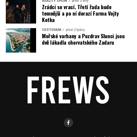
REALITY SHOW
před 3 dny
Zrádci se vrací. Třetí řada bude
temnější a po ní dorazí Farma Vojty
Kotka
CESTOVÁNÍ
před 2 týdny
Mořské varhany a Pozdrav Slunci jsou
dvě lákadla chorvatského Zadaru