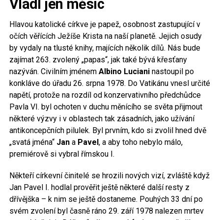
Vládl jen měsíc
Hlavou katolické církve je papež, osobnost zastupující v
očích věřících Ježíše Krista na naší planetě. Jejich osudy
by vydaly na tlusté knihy, majících několik dílů. Nás bude
zajímat 263. zvolený „papas“, jak také bývá křesťany
nazýván. Civilním jménem
Albino Luciani
nastoupil po
konkláve do úřadu 26. srpna 1978. Do Vatikánu vnesl určité
napětí, protože na rozdíl od konzervativního předchůdce
Pavla VI. byl ochoten v duchu měnícího se světa přijmout
některé výzvy i v oblastech tak zásadních, jako užívání
antikoncepčních pilulek. Byl prvním, kdo si zvolil hned dvě
„svatá jména“
Jan
a
Pavel
, a aby toho nebylo málo,
premiérově si vybral římskou I.
Někteří církevní činitelé se hrozili nových vizí, zvláště když
Jan Pavel I. hodlal prověřit ještě některé další resty z
dřívějška – k nim se ještě dostaneme. Pouhých 33 dní po
svém zvolení byl časně ráno 29. září 1978 nalezen mrtev