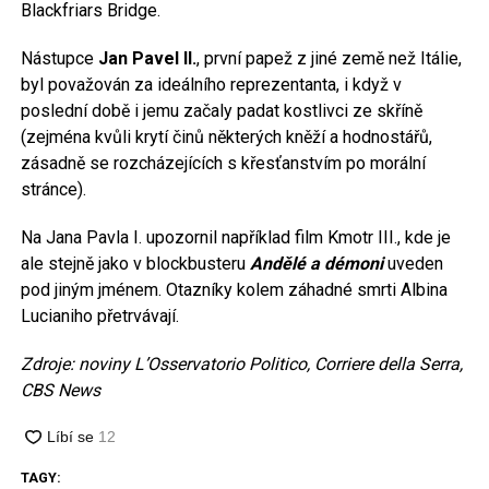
Blackfriars Bridge.
Nástupce
Jan Pavel II.
, první papež z jiné země než Itálie,
byl považován za ideálního reprezentanta, i když v
poslední době i jemu začaly padat kostlivci ze skříně
(zejména kvůli krytí činů některých kněží a hodnostářů,
zásadně se rozcházejících s křesťanstvím po morální
stránce).
Na Jana Pavla I. upozornil například film Kmotr III., kde je
ale stejně jako v blockbusteru
Andělé a démoni
uveden
pod jiným jménem. Otazníky kolem záhadné smrti Albina
Lucianiho přetrvávají.
Zdroje: noviny L’Osservatorio Politico, Corriere della Serra,
CBS News
TAGY: