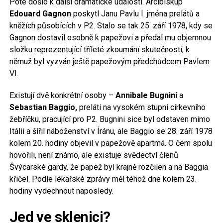
Poté došlo k další dramatické události. Arcibiskup
Edouard Gagnon
poskytl Janu Pavlu I. jména prelátů a
kněžích působících v P2. Stalo se tak 25. září 1978, kdy se
Gagnon dostavil osobně k papežovi a předal mu objemnou
složku reprezentující tříleté zkoumání skutečností, k
němuž byl vyzván ještě papežovým předchůdcem Pavlem
VI.
Existují dvě konkrétní osoby –
Annibale Bugnini
a
Sebastian Baggio,
preláti na vysokém stupni církevního
žebříčku, pracující pro P2. Bugnini sice byl odstaven mimo
Itálii a šířil náboženství v Íránu, ale Baggio se 28. září 1978
kolem 20. hodiny objevil v papežově apartmá. O čem spolu
hovořili, není známo, ale existuje svědectví členů
Švýcarské gardy, že papež byl krajně rozčilen a na Baggia
křičel. Podle lékařské zprávy měl téhož dne kolem 23.
hodiny vydechnout naposledy.
Jed ve sklenici?