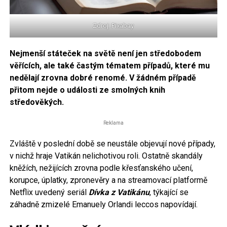
Zdroj: Pixabay
Nejmenší státeček na světě není jen středobodem
věřících, ale také častým tématem případů, které mu
nedělají zrovna dobré renomé. V žádném případě
přitom nejde o události ze smolných knih
středověkých.
Reklama
Zvláště v poslední době se neustále objevují nové případy,
v nichž hraje Vatikán nelichotivou roli. Ostatně skandály
kněžích, nežijících zrovna podle křesťanského učení,
korupce, úplatky, zpronevěry a na streamovací platformě
Netflix uvedený seriál
Dívka z Vatikánu
, týkající se
záhadně zmizelé Emanuely Orlandi leccos napovídají.