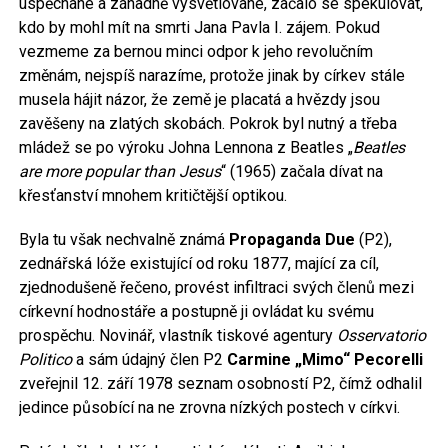
uspěchané a záhadně vysvětlované, začalo se spekulovat,
kdo by mohl mít na smrti Jana Pavla I. zájem. Pokud
vezmeme za bernou minci odpor k jeho revolučním
změnám, nejspíš narazíme, protože jinak by církev stále
musela hájit názor, že země je placatá a hvězdy jsou
zavěšeny na zlatých skobách. Pokrok byl nutný a třeba
mládež se po výroku Johna Lennona z Beatles „
Beatles
are more popular than Jesus
“ (1965) začala dívat na
křesťanství mnohem kritičtější optikou.
Byla tu však nechvalně známá
Propaganda Due
(P2),
zednářská lóže existující od roku 1877, mající za cíl,
zjednodušeně řečeno, provést infiltraci svých členů mezi
církevní hodnostáře a postupně ji ovládat ku svému
prospěchu. Novinář, vlastník tiskové agentury
Osservatorio
Politico
a sám údajný člen P2
Carmine „Mimo“ Pecorelli
zveřejnil 12. září 1978 seznam osobností P2, čímž odhalil
jedince působící na ne zrovna nízkých postech v církvi.