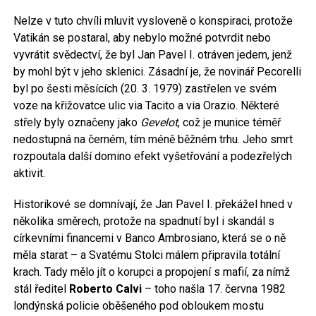
Nelze v tuto chvíli mluvit vysloveně o konspiraci, protože
Vatikán se postaral, aby nebylo možné potvrdit nebo
vyvrátit svědectví, že byl Jan Pavel I. otráven jedem, jenž
by mohl být v jeho sklenici. Zásadní je, že novinář Pecorelli
byl po šesti měsících (20. 3. 1979) zastřelen ve svém
voze na křižovatce ulic via Tacito a via Orazio. Některé
střely byly označeny jako
Gevelot
, což je munice téměř
nedostupná na černém, tím méně běžném trhu. Jeho smrt
rozpoutala další domino efekt vyšetřování a podezřelých
aktivit.
Historikové se domnívají, že Jan Pavel I. překážel hned v
několika směrech, protože na spadnutí byl i skandál s
církevními financemi v Banco Ambrosiano, která se o ně
měla starat – a Svatému Stolci málem připravila totální
krach. Tady mělo jít o korupci a propojení s mafií, za nímž
stál ředitel
Roberto Calvi
– toho našla 17. června 1982
londýnská policie oběšeného pod obloukem mostu