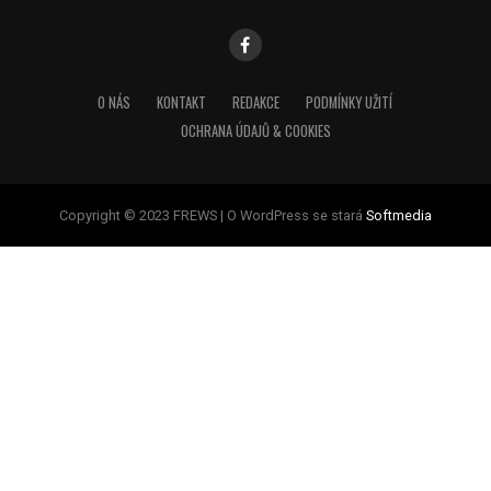
O NÁS
KONTAKT
REDAKCE
PODMÍNKY UŽITÍ
OCHRANA ÚDAJŮ & COOKIES
Copyright © 2023 FREWS | O WordPress se stará
Softmedia