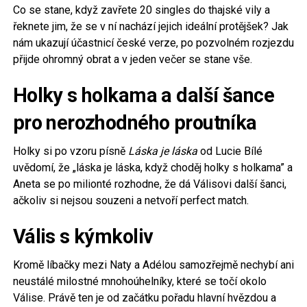
Co se stane, když zavřete 20 singles do thajské vily a
řeknete jim, že se v ní nachází jejich ideální protějšek? Jak
nám ukazují účastnicí české verze, po pozvolném rozjezdu
přijde ohromný obrat a v jeden večer se stane vše.
Holky s holkama a další šance
pro nerozhodného proutníka
Holky si po vzoru písně
Láska je láska
od Lucie Bílé
uvědomí, že „láska je láska, když choděj holky s holkama” a
Aneta se po milionté rozhodne, že dá Válisovi další šanci,
ačkoliv si nejsou souzeni a netvoří perfect match.
Vális s kýmkoliv
Kromě líbačky mezi Naty a Adélou samozřejmě nechybí ani
neustálé milostné mnohoúhelníky, které se točí okolo
Válise. Právě ten je od začátku pořadu hlavní hvězdou a