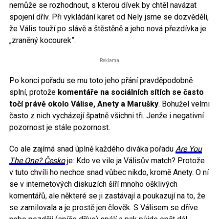
nemůže se rozhodnout, s kterou dívek by chtěl navázat
spojení dřív. Při vykládání karet od Nely jsme se dozvěděli,
že Vális touží po slávě a štěstěně a jeho nová přezdívka je
„zraněný kocourek”.
Reklama
Po konci pořadu se mu toto jeho přání pravděpodobně
splní, protože
komentáře na sociálních sítích se často
točí právě okolo Válise, Anety a Marušky
. Bohužel velmi
často z nich vycházejí špatně všichni tři. Jenže i negativní
pozornost je stále pozornost.
Co ale zajímá snad úplně každého diváka pořadu
Are You
The One? Česko
je: Kdo ve vile ja Válisův match? Protože
v tuto chvíli ho nechce snad vůbec nikdo, kromě Anety. O ní
se v internetových diskuzích šíří mnoho ošklivých
komentářů, ale některé se ji zastávají a poukazují na to, že
se zamilovala a je prostě jen člověk. S Válisem se dříve