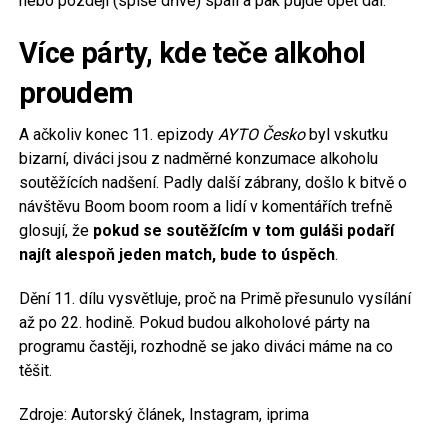
nebo později (spíše dříve) spálí a pak půjde opět dál.
Více párty, kde teče alkohol
proudem
A ačkoliv konec 11. epizody
AYTO Česko
byl vskutku
bizarní, diváci jsou z nadměrné konzumace alkoholu
soutěžících nadšení. Padly další zábrany, došlo k bitvě o
návštěvu Boom boom room a lidí v komentářích trefně
glosují, že
pokud se soutěžícím v tom guláši podaří
najít alespoň jeden match, bude to úspěch
.
Dění 11. dílu vysvětluje, proč na Primě přesunulo vysílání
až po 22. hodině. Pokud budou alkoholové párty na
programu častěji, rozhodně se jako diváci máme na co
těšit.
Zdroje: Autorský článek, Instagram, iprima