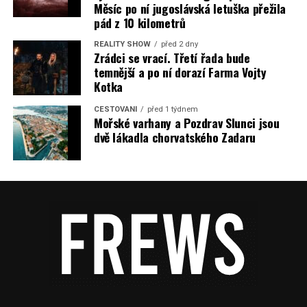
Měsíc po ní jugoslávská letuška přežila
pád z 10 kilometrů
REALITY SHOW
před 2 dny
Zrádci se vrací. Třetí řada bude
temnější a po ní dorazí Farma Vojty
Kotka
CESTOVÁNÍ
před 1 týdnem
Mořské varhany a Pozdrav Slunci jsou
dvě lákadla chorvatského Zadaru