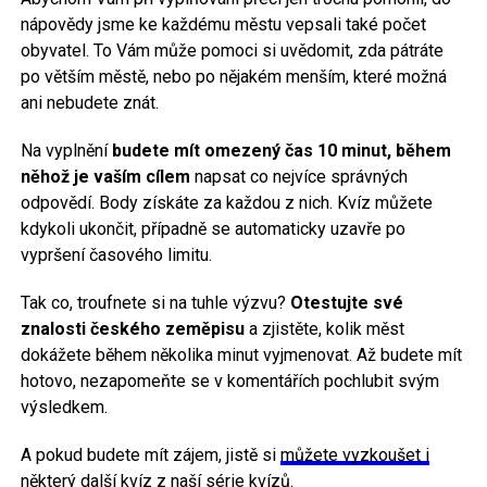
nápovědy jsme ke každému městu vepsali také počet
obyvatel. To Vám může pomoci si uvědomit, zda pátráte
po větším městě, nebo po nějakém menším, které možná
ani nebudete znát.
Na vyplnění
budete mít omezený čas 10 minut, během
něhož je vaším cílem
napsat co nejvíce správných
odpovědí. Body získáte za každou z nich. Kvíz můžete
kdykoli ukončit, případně se automaticky uzavře po
vypršení časového limitu.
Tak co, troufnete si na tuhle výzvu?
Otestujte své
znalosti českého zeměpisu
a zjistěte, kolik měst
dokážete během několika minut vyjmenovat. Až budete mít
hotovo, nezapomeňte se v komentářích pochlubit svým
výsledkem.
A pokud budete mít zájem, jistě si
můžete vyzkoušet i
některý další kvíz z naší série kvízů
.