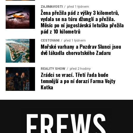
ZAJÍMAVOSTI
před 1 týdnem
Žena přežila pád z výšky 3 kilometrů,
vydala se na túru džunglí a přežila.
Měsíc po ní jugoslávská letuška přežila
pád z 10 kilometrů
CESTOVÁNÍ
před 1 týdnem
Mořské varhany a Pozdrav Slunci jsou
dvě lákadla chorvatského Zadaru
REALITY SHOW
před 2 hodiny
Zrádci se vrací. Třetí řada bude
temnější a po ní dorazí Farma Vojty
Kotka