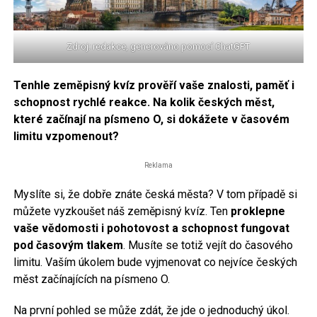
Zdroj: redakce, generováno pomocí ChatGPT
Tenhle zeměpisný kvíz prověří vaše znalosti, paměť i
schopnost rychlé reakce. Na kolik českých měst,
které začínají na písmeno O, si dokážete v časovém
limitu vzpomenout?
Reklama
Myslíte si, že dobře znáte česká města? V tom případě si
můžete vyzkoušet náš zeměpisný kvíz. Ten
proklepne
vaše vědomosti i pohotovost a schopnost fungovat
pod časovým tlakem
. Musíte se totiž vejít do časového
limitu. Vaším úkolem bude vyjmenovat co nejvíce českých
měst začínajících na písmeno O.
Na první pohled se může zdát, že jde o jednoduchý úkol.