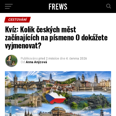
CESTOVÁNÍ
Kvíz: Kolik českých měst
začínajících na písmeno O dokážete
vyjmenovat?
Publikováno
před 2 měsíce
dne
4. června 2026
Od
Anna Anýzová