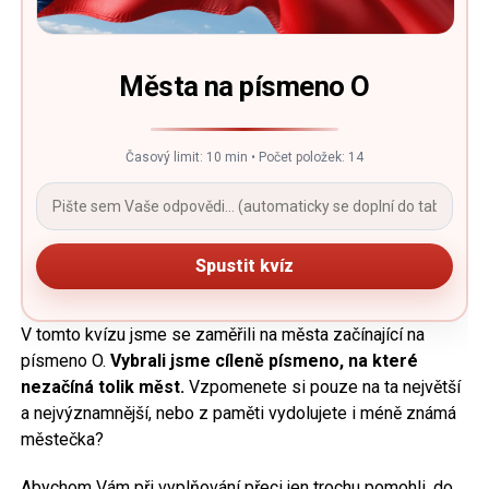
Města na písmeno O
Časový limit: 10 min • Počet položek: 14
Spustit kvíz
V tomto kvízu jsme se zaměřili na města začínající na
písmeno O.
Vybrali jsme cíleně písmeno, na které
nezačíná tolik měst.
Vzpomenete si pouze na ta největší
a nejvýznamnější, nebo z paměti vydolujete i méně známá
městečka?
Abychom Vám při vyplňování přeci jen trochu pomohli, do