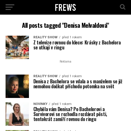
All posts tagged "Denisa Melvaldová"
REALITY SHOW
před 1 rokem
Z televize rovnou do klece: Krásky z Bachelora
se utkají v ringu
Reklama
REALITY SHOW
před 1 rokem
Denisa z Bachelora se vdala a s manželem se již
nemohou dočkat příchodu potomka na svět
NOVINKY
před 1 rokem
Chyběla vám Denisa? Po Bachelorovi a
Survivorovi se rozhodla rozdávat pěsti,
tentokrát zamíří rovnou do ringu