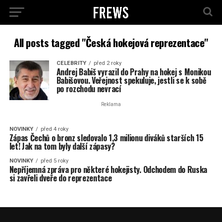
All posts tagged "Česká hokejová reprezentace"
CELEBRITY
před 2 roky
Andrej Babiš vyrazil do Prahy na hokej s Monikou
Babišovou. Veřejnost spekuluje, jestli se k sobě
po rozchodu nevrací
Reklama
NOVINKY
před 4 roky
Zápas Čechů o bronz sledovalo 1,3 milionu diváků starších 15
let! Jak na tom byly další zápasy?
NOVINKY
před 5 roky
Nepříjemná zpráva pro některé hokejisty. Odchodem do Ruska
si zavřeli dveře do reprezentace