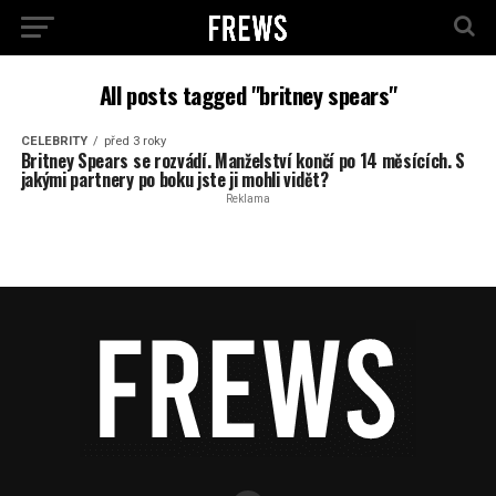
All posts tagged "britney spears"
CELEBRITY
před 3 roky
Britney Spears se rozvádí. Manželství končí po 14 měsících. S
jakými partnery po boku jste ji mohli vidět?
Reklama