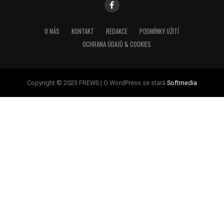
O NÁS
KONTAKT
REDAKCE
PODMÍNKY UŽITÍ
OCHRANA ÚDAJŮ & COOKIES
Copyright © 2023 FREWS | O WordPress se stará
Softmedia