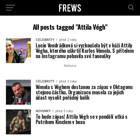
All posts tagged "Attila Végh"
CELEBRITY
před 2 roky
Lucie Vondráčková si vyzkoušela být v kůži Attily
Végha, kterého uškrtil Karlos Vémola. S přítelem
na Instagramu pobavila své fanoušky
Reklama
CELEBRITY
před 2 roky
Vémola s Véghem dostanou za zápas v Oktagonu
stejnou částku. Organizace musela za jejich
účast vysolit pořádný balík
NOVINKY
před 5 roky
To bude zápas! Attila Végh se v pondělí utká s
Patrikem Kinclem v boxu