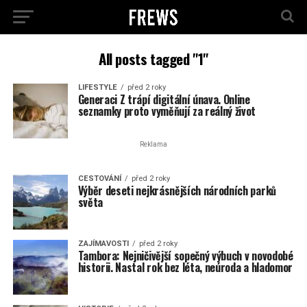
All posts tagged "1"
LIFESTYLE
před 2 roky
Generaci Z trápí digitální únava. Online
seznamky proto vyměňují za reálný život
Reklama
CESTOVÁNÍ
před 2 roky
Výběr deseti nejkrásnějších národních parků
světa
ZAJÍMAVOSTI
před 2 roky
Tambora: Nejničivější sopečný výbuch v novodobé
historii. Nastal rok bez léta, neúroda a hladomor