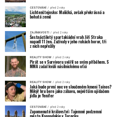
CESTOVÁNÍ
před 2 roky
Lichtenštejnsko: Maličká, avšak překrásná a
bohatá země
ZAJÍMAVOSTI
před 2 roky
Šestnáctiletý spartakiádní vrah Jiří Straka
napadl 11 žen. Zažívaly v jeho rukách horor, tři
z nich nepřežily
REALITY SHOW
před 2 roky
Pirát se v Survivoru svěřil se svým příběhem. S
MMA začal kvůli násilnickému otci
REALITY SHOW
před 2 roky
Jaká bude první noc ve sloučeném kmeni Taínos?
Mikýř hru bere jako zábavu, největším ujídačem
jídla je Yenifer
CESTOVÁNÍ
před 2 roky
Zapomenuté království: Tajemné podzemní
město Kappadokie v Turecku