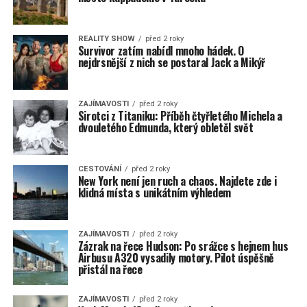
REALITY SHOW
před 2 roky
Survivor zatím nabídl mnoho hádek. O
nejdrsnější z nich se postaral Jack a Mikýř
ZAJÍMAVOSTI
před 2 roky
Sirotci z Titaniku: Příběh čtyřletého Michela a
dvouletého Edmunda, který obletěl svět
CESTOVÁNÍ
před 2 roky
New York není jen ruch a chaos. Najdete zde i
klidná místa s unikátním výhledem
ZAJÍMAVOSTI
před 2 roky
Zázrak na řece Hudson: Po srážce s hejnem hus
Airbusu A320 vysadily motory. Pilot úspěšně
přistál na řece
ZAJÍMAVOSTI
před 2 roky