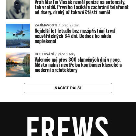
Vrah Martin Vlasák neměl peníze na automaty,
tak vraždil. Prvního taxikáře zachránil telefonát
od dcery, druhý už takové štěstí neměl
ZAJÍMAVOSTI
před 2 roky
Nejdelší let letadla bez mezipřistání trval
neuvěřitelných 64 dní. Dodnes ho nikdo
nepřekonal
CESTOVÁNÍ
před 2 roky
Valencie má přes 300 slunečných dní v roce.
Město nabízí neotřelou kombinaci klasické a
moderní architektury
NAČÍST DALŠÍ