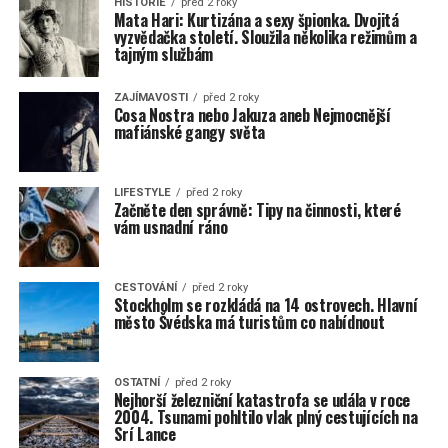
HISTORIE
před 2 roky
Mata Hari: Kurtizána a sexy špionka. Dvojitá
vyzvědačka století. Sloužila několika režimům a
tajným službám
ZAJÍMAVOSTI
před 2 roky
Cosa Nostra nebo Jakuza aneb Nejmocnější
mafiánské gangy světa
LIFESTYLE
před 2 roky
Začněte den správně: Tipy na činnosti, které
vám usnadní ráno
CESTOVÁNÍ
před 2 roky
Stockholm se rozkládá na 14 ostrovech. Hlavní
město Švédska má turistům co nabídnout
OSTATNÍ
před 2 roky
Nejhorší železniční katastrofa se udála v roce
2004. Tsunami pohltilo vlak plný cestujících na
Srí Lance