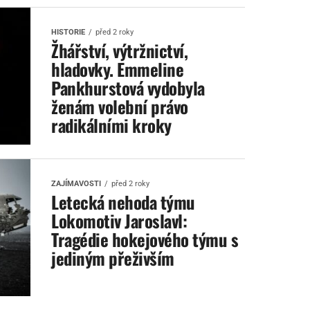
HISTORIE
před 2 roky
Žhářství, výtržnictví,
hladovky. Emmeline
Pankhurstová vydobyla
ženám volební právo
radikálními kroky
ZAJÍMAVOSTI
před 2 roky
Letecká nehoda týmu
Lokomotiv Jaroslavl:
Tragédie hokejového týmu s
jediným přeživším