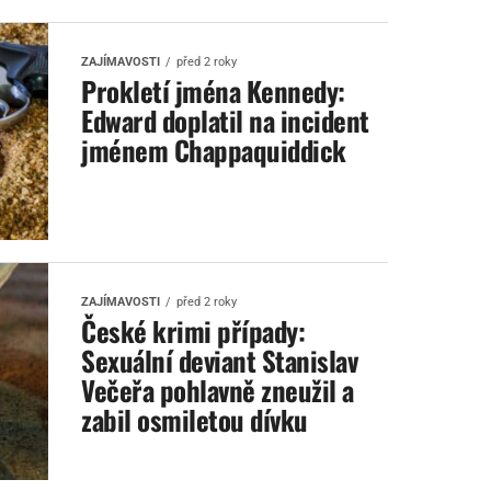
ZAJÍMAVOSTI
před 2 roky
Prokletí jména Kennedy:
Edward doplatil na incident
jménem Chappaquiddick
ZAJÍMAVOSTI
před 2 roky
České krimi případy:
Sexuální deviant Stanislav
Večeřa pohlavně zneužil a
zabil osmiletou dívku