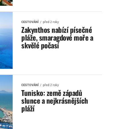
CESTOVÁNÍ
před 2 roky
Zakynthos nabízí písečné
pláže, smaragdové moře a
skvělé počasí
CESTOVÁNÍ
před 2 roky
Tunisko: země západů
slunce a nejkrásnějších
pláží