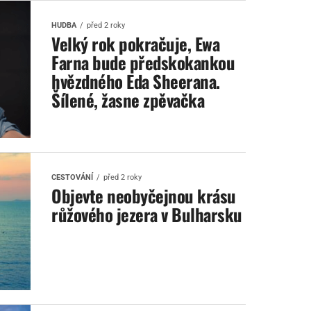
HUDBA
před 2 roky
Velký rok pokračuje, Ewa
Farna bude předskokankou
hvězdného Eda Sheerana.
Šílené, žasne zpěvačka
CESTOVÁNÍ
před 2 roky
Objevte neobyčejnou krásu
růžového jezera v Bulharsku