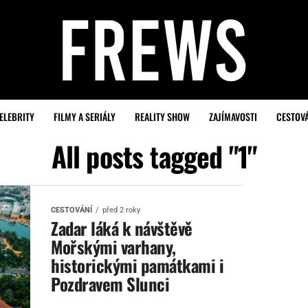
ELEBRITY
FILMY A SERIÁLY
REALITY SHOW
ZAJÍMAVOSTI
CESTOV
All posts tagged "1"
CESTOVÁNÍ
před 2 roky
Zadar láká k návštěvě
Mořskými varhany,
historickými památkami i
Pozdravem Slunci