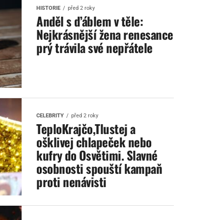
HISTORIE
před 2 roky
Anděl s ďáblem v těle:
Nejkrásnější žena renesance
prý trávila své nepřátele
CELEBRITY
před 2 roky
TeploKrajčo,Tlustej a
ošklivej chlapeček nebo
kufry do Osvětimi. Slavné
osobnosti spouští kampaň
proti nenávisti