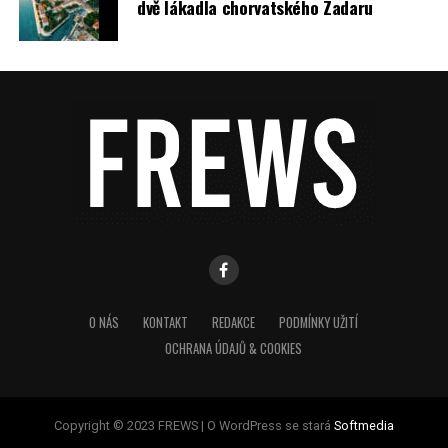
dvě lákadla chorvatského Zadaru
O NÁS
KONTAKT
REDAKCE
PODMÍNKY UŽITÍ
OCHRANA ÚDAJŮ & COOKIES
Copyright © 2023 FREWS | O WordPress se stará
Softmedia