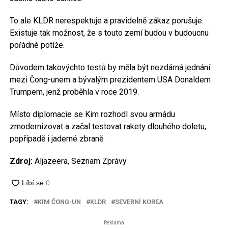
To ale KLDR nerespektuje a pravidelně zákaz porušuje.
Existuje tak možnost, že s touto zemí budou v budoucnu
pořádné potíže.
Důvodem takovýchto testů by měla být nezdárná jednání
mezi Čong-unem a bývalým prezidentem USA Donaldem
Trumpem, jenž proběhla v roce 2019.
Místo diplomacie se Kim rozhodl svou armádu
zmodernizovat a začal testovat rakety dlouhého doletu,
popřípadě i jaderné zbraně.
Zdroj:
Aljazeera, Seznam Zprávy
TAGY:
KIM ČONG-UN
KLDR
SEVERNÍ KOREA
Reklama