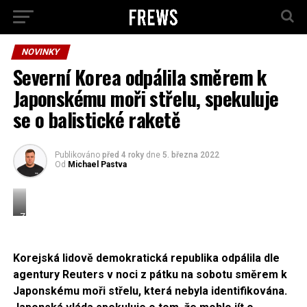
NOVINKY
Severní Korea odpálila směrem k
Japonskému moři střelu, spekuluje
se o balistické raketě
Publikováno
před 4 roky
dne
5. března 2022
Od
Michael Pastva
Zdroj:
Kremlin,
CC
BY
Korejská lidově demokratická republika odpálila dle
4.0
agentury Reuters v noci z pátku na sobotu směrem k
Japonskému moři střelu, která nebyla identifikována.