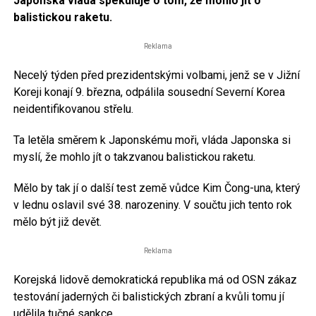
Japonská vláda spekuluje o tom, že mohlo jít o
balistickou raketu.
Reklama
Necelý týden před prezidentskými volbami, jenž se v Jižní
Koreji konají 9. března, odpálila sousední Severní Korea
neidentifikovanou střelu.
Ta letěla směrem k Japonskému moři, vláda Japonska si
myslí, že mohlo jít o takzvanou balistickou raketu.
Mělo by tak jí o další test země vůdce Kim Čong-una, který
v lednu oslavil své 38. narozeniny. V součtu jich tento rok
mělo být již devět.
Reklama
Korejská lidově demokratická republika má od OSN zákaz
testování jaderných či balistických zbraní a kvůli tomu jí
udělila tučné sankce.