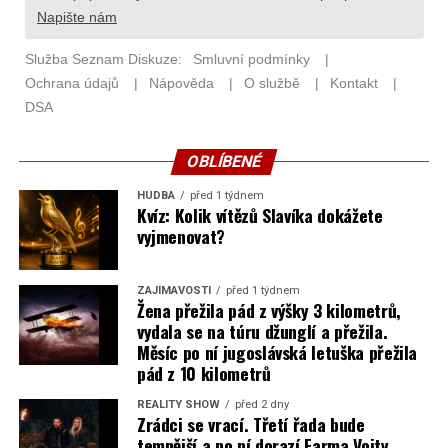
OBLÍBENÉ
HUDBA
před 1 týdnem
Kvíz: Kolik vítězů Slavíka dokážete
vyjmenovat?
ZAJÍMAVOSTI
před 1 týdnem
Žena přežila pád z výšky 3 kilometrů,
vydala se na túru džunglí a přežila.
Měsíc po ní jugoslávská letuška přežila
pád z 10 kilometrů
REALITY SHOW
před 2 dny
Zrádci se vrací. Třetí řada bude
temnější a po ní dorazí Farma Vojty