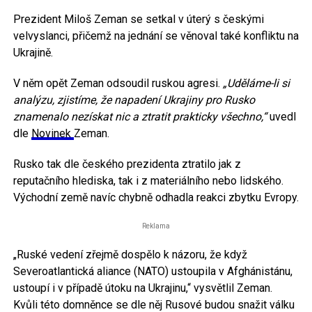
Prezident Miloš Zeman se setkal v úterý s českými
velvyslanci, přičemž na jednání se věnoval také konfliktu na
Ukrajině.
V něm opět Zeman odsoudil ruskou agresi.
„Uděláme-li si
analýzu, zjistíme, že napadení Ukrajiny pro Rusko
znamenalo nezískat nic a ztratit prakticky všechno,“
uvedl
dle
Novinek
Zeman.
Rusko tak dle českého prezidenta ztratilo jak z
reputačního hlediska, tak i z materiálního nebo lidského.
Východní země navíc chybně odhadla reakci zbytku Evropy.
Reklama
„Ruské vedení zřejmě dospělo k názoru, že když
Severoatlantická aliance (NATO) ustoupila v Afghánistánu,
ustoupí i v případě útoku na Ukrajinu,“ vysvětlil Zeman.
Kvůli této domněnce se dle něj Rusové budou snažit válku