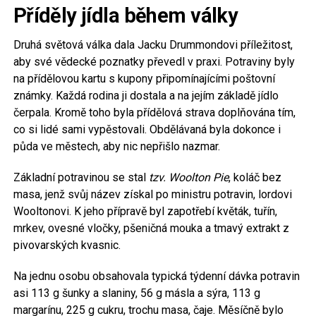
Příděly jídla během války
Druhá světová válka dala Jacku Drummondovi příležitost,
aby své vědecké poznatky převedl v praxi. Potraviny byly
na přídělovou kartu s kupony připomínajícími poštovní
známky. Každá rodina ji dostala a na jejím základě jídlo
čerpala. Kromě toho byla přídělová strava doplňována tím,
co si lidé sami vypěstovali. Obdělávaná byla dokonce i
půda ve městech, aby nic nepřišlo nazmar.
Základní potravinou se stal
tzv. Woolton Pie
, koláč bez
masa, jenž svůj název získal po ministru potravin, lordovi
Wooltonovi. K jeho přípravě byl zapotřebí květák, tuřín,
mrkev, ovesné vločky, pšeničná mouka a tmavý extrakt z
pivovarských kvasnic.
Na jednu osobu obsahovala typická týdenní dávka potravin
asi 113 g šunky a slaniny, 56 g másla a sýra, 113 g
margarínu, 225 g cukru, trochu masa, čaje. Měsíčně bylo