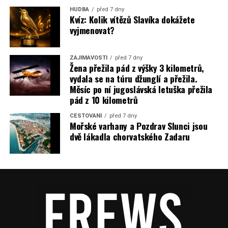
HUDBA
před 7 dny
Kvíz: Kolik vítězů Slavíka dokážete
vyjmenovat?
ZAJÍMAVOSTI
před 7 dny
Žena přežila pád z výšky 3 kilometrů,
vydala se na túru džunglí a přežila.
Měsíc po ní jugoslávská letuška přežila
pád z 10 kilometrů
CESTOVÁNÍ
před 7 dny
Mořské varhany a Pozdrav Slunci jsou
dvě lákadla chorvatského Zadaru