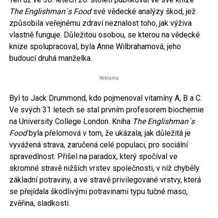
The Englishman´s Food
své vědecké analýzy škod, jež
způsobila veřejnému zdraví neznalost toho, jak výživa
vlastně funguje. Důležitou osobou, se kterou na vědecké
knize spolupracoval, byla Anne Wilbrahamová, jeho
budoucí druhá manželka.
Reklama
Byl to Jack Drummond, kdo pojmenoval vitamíny A, B a C.
Ve svých 31 letech se stal prvním profesorem biochemie
na University College London. Kniha
The Englishman´s
Food
byla přelomová v tom, že ukázala, jak důležitá je
vyvážená strava, zaručená celé populaci, pro sociální
spravedlnost. Přišel na paradox, který spočíval ve
skromné stravě nižších vrstev společnosti, v níž chyběly
základní potraviny, a ve stravě privilegované vrstvy, která
se přejídala škodlivými potravinami typu tučné maso,
zvěřina, sladkosti.