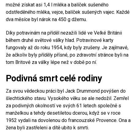
možné získat asi 1,4 l mléka a balíček sušeného
odstředěného mléka, vejce, balíček sušených vajec. Každé
dva měsíce byl nárok na 450 g džemu.
Díky potravinám na příděl nezažili lidé ve Velké Británii
během druhé světové války hlad. Potravinové karty
fungovaly až do roku 1954, kdy byly zrušeny. Je zajímavé,
že ačkoliv byly příděly přísné, po zdravotní stránce byli na
tom Britové za války lépe než v době po ní.
Podivná smrt celé rodiny
Za svou vědeckou práci byl Jack Drummond povýšen do
šlechtického stavu. Vysokého věku se ale nedožil. Zemřel
za podivných okolností ve svých 61 letech společně s
manželkou a tehdy desetiletou dcerou, když se v roce
1952 vydali na dovolenou do francouzské Provence. Ona a
žena byli zastřeleni a dítě ubito k smrti.