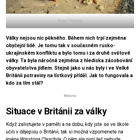
Zdroj: Pixabay
Války nejsou nic pěkného. Během nich trpí zejména
obyčejní lidé. Je tomu tak v současném rusko-
ukrajinském konfliktu a bylo tomu i za druhé světové
války. Ta byla náročná zejména z hlediska zásobování
obyvatelstva jídlem. Stejně jako u nás byly i ve Velké
Británii potraviny na lístkový příděl. Jak to fungovala a
kdo za tím stál?
Reklama
Situace v Británii za války
Když zalistujete v paměti a na dobu, kdy jste se ve škole
učili v dějepisu o Británii, tak si možná vzpomenete na
jména Winstona Churchila. O něm ale nyní řeč nebude.