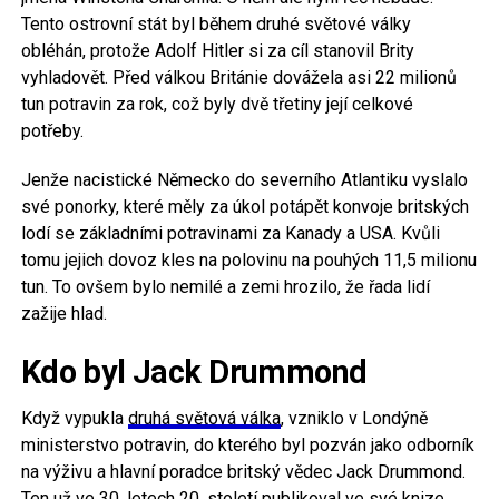
Tento ostrovní stát byl během druhé světové války
obléhán, protože Adolf Hitler si za cíl stanovil Brity
vyhladovět. Před válkou Británie dovážela asi 22 milionů
tun potravin za rok, což byly dvě třetiny její celkové
potřeby.
Jenže nacistické Německo do severního Atlantiku vyslalo
své ponorky, které měly za úkol potápět konvoje britských
lodí se základními potravinami za Kanady a USA. Kvůli
tomu jejich dovoz kles na polovinu na pouhých 11,5 milionu
tun. To ovšem bylo nemilé a zemi hrozilo, že řada lidí
zažije hlad.
Kdo byl Jack Drummond
Když vypukla
druhá světová válka
, vzniklo v Londýně
ministerstvo potravin, do kterého byl pozván jako odborník
na výživu a hlavní poradce britský vědec Jack Drummond.
Ten už ve 30. letech 20. století publikoval ve své knize