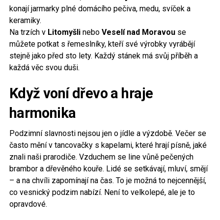
konají jarmarky plné domácího pečiva, medu, svíček a
keramiky.
Na trzích v
Litomyšli
nebo
Veselí nad Moravou
se
můžete potkat s řemeslníky, kteří své výrobky vyrábějí
stejně jako před sto lety. Každý stánek má svůj příběh a
každá věc svou duši.
Když voní dřevo a hraje
harmonika
Podzimní slavnosti nejsou jen o jídle a výzdobě. Večer se
často mění v tancovačky s kapelami, které hrají písně, jaké
znali naši prarodiče. Vzduchem se line vůně pečených
brambor a dřevěného kouře. Lidé se setkávají, mluví, smějí
– a na chvíli zapomínají na čas. To je možná to nejcennější,
co vesnický podzim nabízí. Není to velkolepé, ale je to
opravdové.