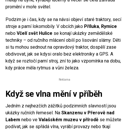
promění v moře světel.
Podzim je i čas, kdy se na návsi objeví staré traktory, secí
stroje a parní lokomobily. V obcích jako
Příluka
,
Rymice
nebo
Včelí svět Hulice
se konají ukázky zemědělské
techniky – od ručního mlácení obilí po lisování slámy. Děti
si tu mohou sednout na opravdový traktor, dospělí zase
obdivovat, jak se kdysi oralo bez elektroniky a GPS. A
když se roztočí parní stroj, zní to jako vzpomínka na dobu,
kdy práce měla rytmus a vůni železa.
Reklama
Když se vlna mění v příběh
Jedním z nejhezčích zážitků podzimních slavností jsou
ukázky ručních řemesel. Na
Skanzenu v Přerově nad
Labem
nebo ve
Valašském muzeu v přírodě
se můžete
podívat, jak se spřádá vlna, vyrábí provazy nebo tkají