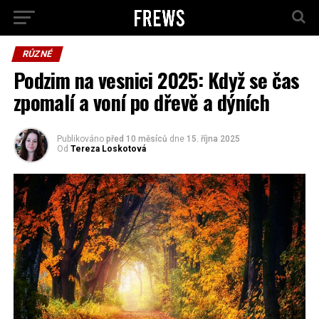
RŮZNÉ
Podzim na vesnici 2025: Když se čas
zpomalí a voní po dřevě a dýních
Publikováno
před 10 měsíců
dne
15. října 2025
Od
Tereza Loskotová