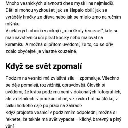
Mnoho vesnických slavností dnes myslí i na nejmladší.
Děti si mohou vyzkoušet, jak se šlapalo obilí, jak se
vyráběly hračky ze dřeva nebo jak se mlelo zrno na ručním
mlýnku.
V některých obcích vznikají i „mini školy řemesel“, kde se
malí návštěvníci učí plést košíky nebo malovat na
keramiku. A možná si přitom uvědomí, že to, co se dřív
zdálo obyčejné, je vlastně kouzelné.
Když se svět zpomalí
Podzim na vesnici má zvláštní sílu – zpomaluje. Všechno
se děje pomaleji, rozvážněji, opravdověji. Člověk si
uvědomí, že krása podzimu není v dokonalých fotografiích,
ale v detailech: v praskání ohně, ve zvuku bot na štěrku, v
šálku horkého čaje po práci na zahradě.
Když projdete vesnicí v podzimním odpoledni, možná si
řeknete, že takhle má svět vypadat – klidný, barevný a plný
vůní.