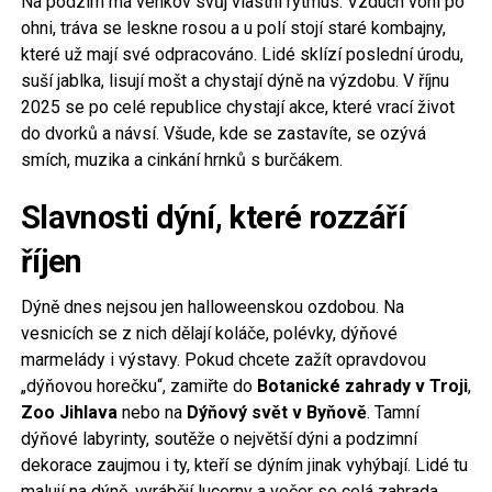
Na podzim má venkov svůj vlastní rytmus. Vzduch voní po
ohni, tráva se leskne rosou a u polí stojí staré kombajny,
které už mají své odpracováno. Lidé sklízí poslední úrodu,
suší jablka, lisují mošt a chystají dýně na výzdobu. V říjnu
2025 se po celé republice chystají akce, které vrací život
do dvorků a návsí. Všude, kde se zastavíte, se ozývá
smích, muzika a cinkání hrnků s burčákem.
Slavnosti dýní, které rozzáří
říjen
Dýně dnes nejsou jen halloweenskou ozdobou. Na
vesnicích se z nich dělají koláče, polévky, dýňové
marmelády i výstavy. Pokud chcete zažít opravdovou
„dýňovou horečku“, zamiřte do
Botanické zahrady v Troji
,
Zoo Jihlava
nebo na
Dýňový svět v Byňově
. Tamní
dýňové labyrinty, soutěže o největší dýni a podzimní
dekorace zaujmou i ty, kteří se dýním jinak vyhýbají. Lidé tu
malují na dýně, vyrábějí lucerny a večer se celá zahrada