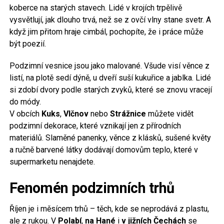
koberce na starých stavech. Lidé v krojích trpělivě
vysvětlují, jak dlouho trvá, než se z ovčí vlny stane svetr. A
když jim přitom hraje cimbál, pochopíte, že i práce může
být poezií.
Podzimní vesnice jsou jako malované. Všude visí věnce z
listí, na plotě sedí dýně, u dveří suší kukuřice a jablka. Lidé
si zdobí dvory podle starých zvyků, které se znovu vracejí
do módy.
V obcích
Kuks
,
Vlčnov
nebo
Strážnice
můžete vidět
podzimní dekorace, které vznikají jen z přírodních
materiálů. Slaměné panenky, věnce z klásků, sušené květy
a ručně barvené látky dodávají domovům teplo, které v
supermarketu nenajdete.
Fenomén podzimních trhů
Říjen je i měsícem trhů – těch, kde se neprodává z plastu,
ale z rukou. V
Polabí
,
na Hané
i
v jižních Čechách
se