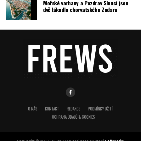
Mořské varhany a Pozdrav Slunci jsou
dvě lákadla chorvatského Zadaru
O NÁS
KONTAKT
REDAKCE
PODMÍNKY UŽITÍ
OCHRANA ÚDAJŮ & COOKIES