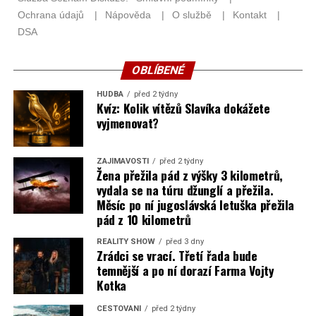
OBLÍBENÉ
HUDBA
před 2 týdny
Kvíz: Kolik vítězů Slavíka dokážete
vyjmenovat?
ZAJÍMAVOSTI
před 2 týdny
Žena přežila pád z výšky 3 kilometrů,
vydala se na túru džunglí a přežila.
Měsíc po ní jugoslávská letuška přežila
pád z 10 kilometrů
REALITY SHOW
před 3 dny
Zrádci se vrací. Třetí řada bude
temnější a po ní dorazí Farma Vojty
Kotka
CESTOVÁNÍ
před 2 týdny