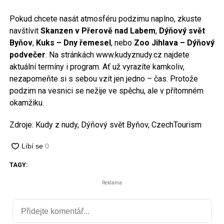
Pokud chcete nasát atmosféru podzimu naplno, zkuste
navštívit
Skanzen v Přerově nad Labem
,
Dýňový svět
Byňov
,
Kuks – Dny řemesel
, nebo
Zoo Jihlava – Dýňový
podvečer
. Na stránkách www.kudyznudy.cz najdete
aktuální termíny i program. Ať už vyrazíte kamkoliv,
nezapomeňte si s sebou vzít jen jedno – čas. Protože
podzim na vesnici se nežije ve spěchu, ale v přítomném
okamžiku.
Zdroje: Kudy z nudy, Dýňový svět Byňov, CzechTourism
TAGY:
Reklama