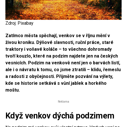
Zdroj: Pixabay
Zatímco města spěchají, venkov se v říjnu mění v
živou kroniku. Dýňové slavnosti, ruční práce, staré
traktory i voňavé koláče – to všechno dohromady
tvoří kouzlo, které na podzim najdete jen na českých
vesnicích. Podzim na venkově není jen o barvách listí,
ale i o návratu k tomu, co jsme ztratili – klidu, řemeslu
a radosti z obyčejnosti. Přijměte pozvání na výlety,
kde se historie setkává s vůní jablek a horkého
moštu.
Reklama
Když venkov dýchá podzimem