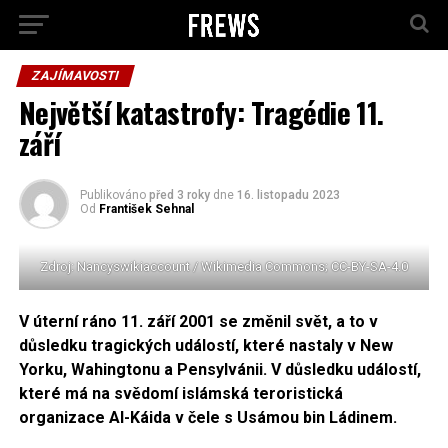
ZAJÍMAVOSTI
Největší katastrofy: Tragédie 11.
září
Publikováno
před 3 roky
dne
16. listopadu 2023
Od
František Sehnal
Zdroj: Nancyswikiaccount / Wikimedia Commons; CC-BY-SA-4.0
V úterní ráno 11. září 2001 se změnil svět, a to v
důsledku tragických událostí, které nastaly v New
Yorku, Wahingtonu a Pensylvánii. V důsledku událostí,
které má na svědomí islámská teroristická
organizace Al-Káida v čele s Usámou bin Ládinem.