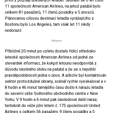
první z později unesených letadel. Jednalo se o let číslo
11 společnosti American Airlines, na jehož palubě bylo
celkem 81 pasažérů, 11 členů posádky a 5 únosců.
Plánovanou cílovou destinací letadla vyrážejícího z
Bostonu bylo Los Angeles, tam však let 11 nikdy
nedorazil.
Reklama
Přibližně 20 minut po vzletu dostalo řídící středisko
letecké společnosti American Airlines od jedné ze
stevardek informaci, že kokpit letounu neodpovídá z
důvodu násilného útoku na palubě a že se s největší
pravděpodobností jedná o únos. A ačkoliv byl kontaktován
sektor protivzdušné obrany, scénář rychle vyeskaloval a v
8 hodin a 46 minut tamějšího času došlo k nárazu letadla
do severní věže Světového obchodního centra v New
Yorku. V 9 hodin a 6 minut pak následoval další naraz,
tentokrát do věže jižní letem č. 175 společnosti United
Airlines s celkem 56 pasažéry, 9 členy posádky a 5