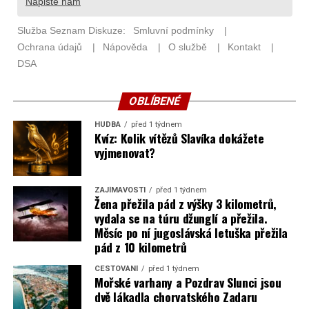
OBLÍBENÉ
HUDBA
před 1 týdnem
Kvíz: Kolik vítězů Slavíka dokážete
vyjmenovat?
ZAJÍMAVOSTI
před 1 týdnem
Žena přežila pád z výšky 3 kilometrů,
vydala se na túru džunglí a přežila.
Měsíc po ní jugoslávská letuška přežila
pád z 10 kilometrů
CESTOVÁNÍ
před 1 týdnem
Mořské varhany a Pozdrav Slunci jsou
dvě lákadla chorvatského Zadaru