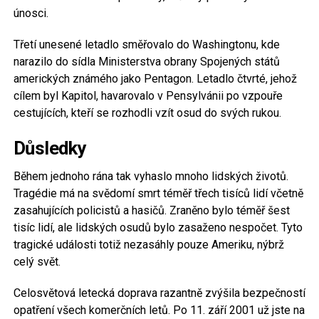
únosci.
Třetí unesené letadlo směřovalo do Washingtonu, kde
narazilo do sídla Ministerstva obrany Spojených států
amerických známého jako Pentagon. Letadlo čtvrté, jehož
cílem byl Kapitol, havarovalo v Pensylvánii po vzpouře
cestujících, kteří se rozhodli vzít osud do svých rukou.
Důsledky
Během jednoho rána tak vyhaslo mnoho lidských životů.
Tragédie má na svědomí smrt téměř třech tisíců lidí včetně
zasahujících policistů a hasičů. Zraněno bylo téměř šest
tisíc lidí, ale lidských osudů bylo zasaženo nespočet. Tyto
tragické události totiž nezasáhly pouze Ameriku, nýbrž
celý svět.
Celosvětová letecká doprava razantně zvýšila bezpečností
opatření všech komerčních letů. Po 11. září 2001 už jste na