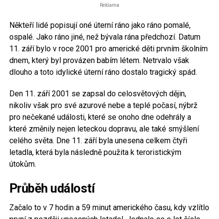
Reklama
Někteří lidé popisují oné úterní ráno jako ráno pomalé,
ospalé. Jako ráno jiné, než bývala rána předchozí. Datum
11. září bylo v roce 2001 pro americké děti prvním školním
dnem, který byl provázen babím létem. Netrvalo však
dlouho a toto idylické úterní ráno dostalo tragický spád.
Den 11. září 2001 se zapsal do celosvětových dějin,
nikoliv však pro své azurové nebe a teplé počasí, nýbrž
pro nečekané události, které se onoho dne odehrály a
které změnily nejen leteckou dopravu, ale také smýšlení
celého světa. Dne 11. září byla unesena celkem čtyři
letadla, která byla následně použita k teroristickým
útokům.
Průběh událostí
Začalo to v 7 hodin a 59 minut amerického času, kdy vzlítlo