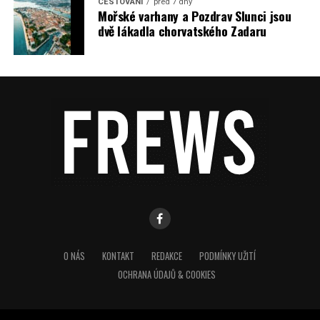
CESTOVÁNÍ
před 7 dny
Mořské varhany a Pozdrav Slunci jsou
dvě lákadla chorvatského Zadaru
O NÁS
KONTAKT
REDAKCE
PODMÍNKY UŽITÍ
OCHRANA ÚDAJŮ & COOKIES