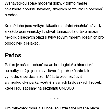
vyznavačkou spíše moderní doby, v tomto městě
naleznete spoustu kaváren, skvělých restaurací a obchodů
s módou.
Kromě toho jsou velkým lákadlem místní vinařské závody
a každoroční vinařský festival. Limassol ale také nabízí
několik písečných pláží s tyrkysovým mořem, ideálních pro
odpočinek a relaxaci.
Pafos
Pafos je město bohaté na archeologické a historické
památky, což je jedním z důvodů, proč je často tak
vyhledávanou destinací. Můžete zde navštívit
archeologické parky, včetně slavných královských hrobek,
které jsou zapsány na seznamu UNESCO.
Reklama
Pro milovníky moře a slunce jsou zde také krásné pláže,