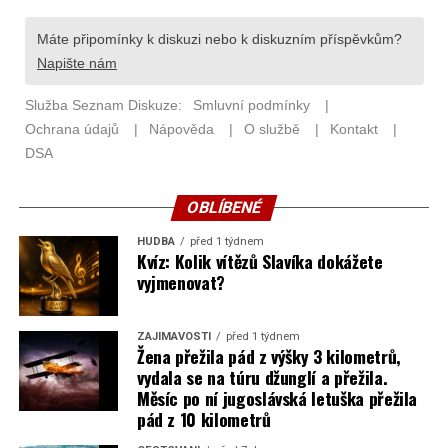
OBLÍBENÉ
HUDBA
před 1 týdnem
Kvíz: Kolik vítězů Slavíka dokážete
vyjmenovat?
ZAJÍMAVOSTI
před 1 týdnem
Žena přežila pád z výšky 3 kilometrů,
vydala se na túru džunglí a přežila.
Měsíc po ní jugoslávská letuška přežila
pád z 10 kilometrů