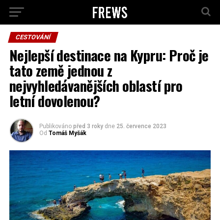
CESTOVÁNÍ
Nejlepší destinace na Kypru: Proč je
tato země jednou z
nejvyhledávanějších oblastí pro
letní dovolenou?
Publikováno
před 3 roky
dne
25. července 2023
Od
Tomáš Myšák