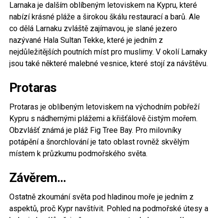
Larnaka je dalším oblíbeným letoviskem na Kypru, které
nabízí krásné pláže a širokou škálu restaurací a barů. Ale
co dělá Larnaku zvláště zajímavou, je slané jezero
nazývané Hala Sultan Tekke, které je jedním z
nejdůležitějších poutních míst pro muslimy. V okolí Larnaky
jsou také některé malebné vesnice, které stojí za návštěvu.
Protaras
Protaras je oblíbeným letoviskem na východním pobřeží
Kypru s nádhernými plážemi a křišťálově čistým mořem.
Obzvlášť známá je pláž Fig Tree Bay. Pro milovníky
potápění a šnorchlování je tato oblast rovněž skvělým
místem k průzkumu podmořského světa.
Závěrem…
Ostatně zkoumání světa pod hladinou moře je jedním z
aspektů, proč Kypr navštívit. Pohled na podmořské útesy a