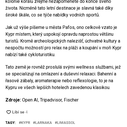
kolonie korálů zřejmě nezapomenete do konce svého
života. Nicméně tato letní destinace je slavná také díky
široké škále, co se týče nabídky vodních sportů.
Jak už výše píšeme u města Pafos, ono celkově vzato je
Kypr místem, který uspokojí opravdu naprostou většinu
turistů. Kromě archeologických nalezišť, úchvatné kultury a
nespočtu možností pro relax na pláži a koupání v moři Kypr
nabízí také cykloturistiku.
Tato země je rovněž proslulá svými wellness službami, jež
se specializují na omlazení a duševní relaxaci. Bahenní a
řasové zábaly, aromaterapie nebo reflexologie, to je na
Kypru ve všech lepších hotelech zavedenou klasikou.
Zdroje:
Open AI, Tripadvisor, Fischer
TAGY:
KYPR
LARNAKA
LIMASSOL