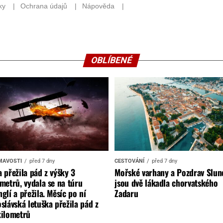
OBLÍBENÉ
MAVOSTI
před 7 dny
CESTOVÁNÍ
před 7 dny
 přežila pád z výšky 3
Mořské varhany a Pozdrav Slun
metrů, vydala se na túru
jsou dvě lákadla chorvatského
glí a přežila. Měsíc po ní
Zadaru
slávská letuška přežila pád z
kilometrů