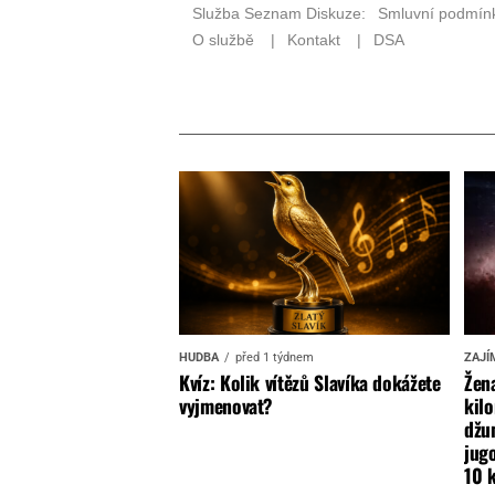
HUDBA
před 1 týdnem
ZAJÍ
Kvíz: Kolik vítězů Slavíka dokážete
Žena
vyjmenovat?
kilo
džun
jugo
10 