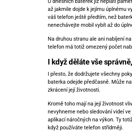
U dnešních baterek již neplatí paměť
až jakmile dojde k jejímu úplnému vy
váš telefon ještě předtím, než bate
nenechávejte mobil vybít až do úpln
Na druhou stranu ale ani nabíjení n
telefon má totiž omezený počet nabi
I když děláte vše správně
I přesto, že dodržujete všechny pok
baterka odejde předčasně. Může např
zkrácení její životnosti.
Kromě toho mají na její životnost vl
nevyhneme nebo sledování videí ve v
aplikací náročných na výkon. Ty totiž
když používáte telefon střídměji.