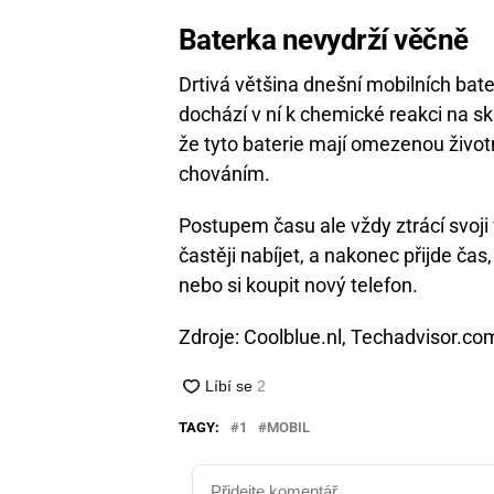
Baterka nevydrží věčně
Drtivá většina dnešní mobilních bate
dochází v ní k chemické reakci na s
že tyto baterie mají omezenou život
chováním.
Postupem času ale vždy ztrácí svoji 
častěji nabíjet, a nakonec přijde ča
nebo si koupit nový telefon.
Zdroje: Coolblue.nl, Techadvisor.co
TAGY:
1
MOBIL