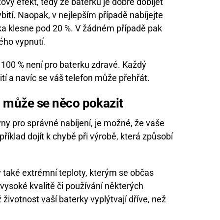
ový efekt, tedy že baterku je dobré dobíjet
bití. Naopak, v nejlepším případě nabíjejte
rka klesne pod 20 %. V žádném případě pak
ého vypnutí.
a 100 % není pro baterku zdravé. Každý
tí a navíc se váš telefon může přehřát.
, může se něco pokazit
yny pro správné nabíjení, je možné, že vaše
íklad dojít k chybě při výrobě, která způsobí
iv také extrémní teploty, kterým se občas
ysoké kvalitě či používání některých
 životnost vaší baterky vyplýtvají dříve, než