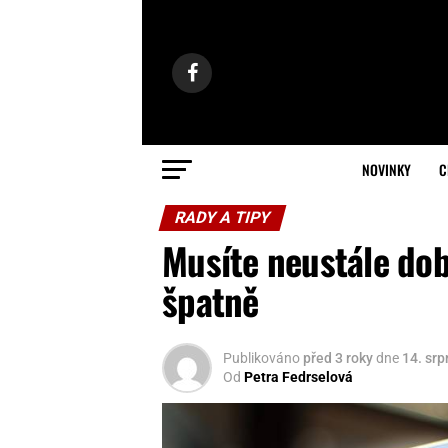
NOVINKY
C
RADY A TIPY
Musíte neustále dob
špatně
Publikováno
před 3 roky
dne
14. sr
Od
Petra Fedrselová