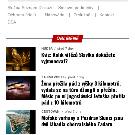
OBLÍBENÉ
HUDBA
před 7 dny
Kvíz: Kolik vítězů Slavíka dokážete
vyjmenovat?
ZAJÍMAVOSTI
před 7 dny
Žena přežila pád z výšky 3 kilometrů,
vydala se na túru džunglí a přežila.
Měsíc po ní jugoslávská letuška přežila
pád z 10 kilometrů
CESTOVÁNÍ
před 7 dny
Mořské varhany a Pozdrav Slunci jsou
dvě lákadla chorvatského Zadaru