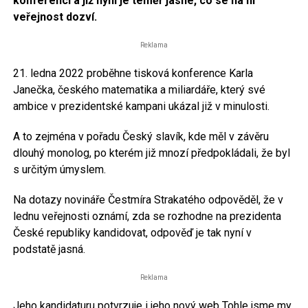
konferenci a již nyní je téměř jasné, co se na ní
veřejnost dozví.
Reklama
21. ledna 2022 proběhne tisková konference Karla
Janečka, českého matematika a miliardáře, který své
ambice v prezidentské kampani ukázal již v minulosti.
A to zejména v pořadu Český slavík, kde měl v závěru
dlouhý monolog, po kterém již mnozí předpokládali, že byl
s určitým úmyslem.
Na dotazy novináře Čestmíra Strakatého odpověděl, že v
lednu veřejnosti oznámí, zda se rozhodne na prezidenta
České republiky kandidovat, odpověď je tak nyní v
podstatě jasná.
Reklama
Jeho kandidaturu potvrzuje i jeho nový web Tohle jsme my,