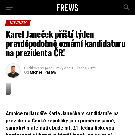
NOVINKY
Karel Janeček příští týden
pravděpodobně oznámí kandidaturu
na prezidenta ČR!
Publikováno
před 5 roky
dne
15. ledna 2022
Od
Michael Pastva
Zdroj:
JonRHanna,
CC
BY-
Ambice miliardáře Karla Janečka v kandidatuře na
SA
prezidenta České republiky jsou poměrně jasné,
3.0
samotný matematik bude mít 21. ledna tiskovou