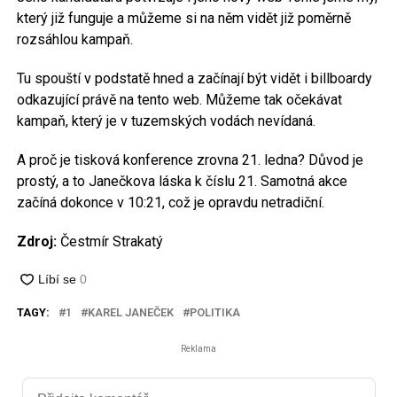
který již funguje a můžeme si na něm vidět již poměrně
rozsáhlou kampaň.
Tu spouští v podstatě hned a začínají být vidět i billboardy
odkazující právě na tento web. Můžeme tak očekávat
kampaň, který je v tuzemských vodách nevídaná.
A proč je tisková konference zrovna 21. ledna? Důvod je
prostý, a to Janečkova láska k číslu 21. Samotná akce
začíná dokonce v 10:21, což je opravdu netradiční.
Zdroj:
Čestmír Strakatý
TAGY:
1
KAREL JANEČEK
POLITIKA
Reklama