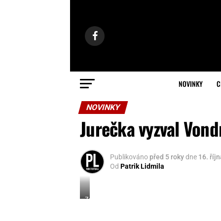
NOVINKY
C
NOVINKY
Jurečka vyzval Vond
Publikováno
před 5 roky
dne
16. říj
Od
Patrik Lidmila
Zdroj:
Sejm
RP,