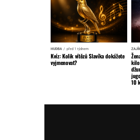
HUDBA
před 1 týdnem
ZAJÍ
Kvíz: Kolik vítězů Slavíka dokážete
Žena
vyjmenovat?
kilo
džun
jugo
10 