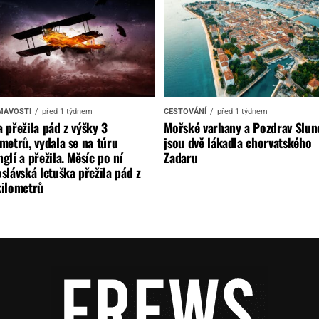
MAVOSTI
před 1 týdnem
CESTOVÁNÍ
před 1 týdnem
 přežila pád z výšky 3
Mořské varhany a Pozdrav Slun
metrů, vydala se na túru
jsou dvě lákadla chorvatského
glí a přežila. Měsíc po ní
Zadaru
slávská letuška přežila pád z
kilometrů