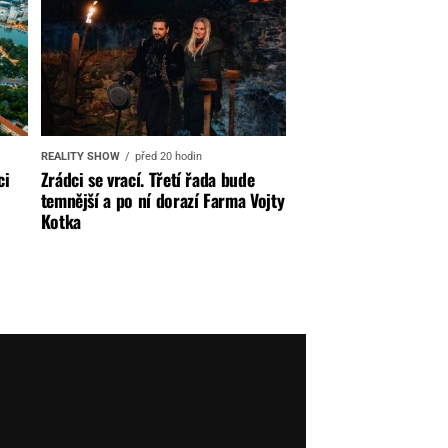
REALITY SHOW
před 20 hodin
ci
Zrádci se vrací. Třetí řada bude
temnější a po ní dorazí Farma Vojty
Kotka