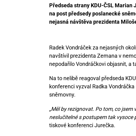
CC
Předseda strany KDU-ČSL Marian J
BY
na post předsedy poslanecké sně
2.0
nejasná návštěva prezidenta Miloš
Radek Vondráček za nejasných okoln
navštívil prezidenta Zemana v nemo
nepodařilo Vondráčkovi objasnit, a 
Na to nelibě reagoval předseda KDU
konferenci vyzval Radka Vondráčka 
sněmovny.
„Měl by rezignovat. Po tom, co jsem v
neslučitelné s postupem tak vysoce p
tiskové konferenci Jurečka.