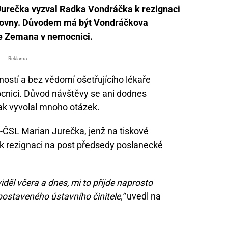
urečka vyzval Radka Vondráčka k rezignaci
movny. Důvodem má být Vondráčkova
e Zemana v nemocnici.
Reklama
ostí a bez vědomí ošetřujícího lékaře
cnici. Důvod návštěvy se ani dodnes
tak vyvolal mnoho otázek.
-ČSL Marian Jurečka, jenž na tiskové
k rezignaci na post předsedy poslanecké
iděl včera a dnes, mi to přijde naprosto
ostaveného ústavního činitele,“
uvedl na