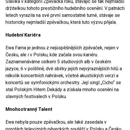
Slavíka v kategorii Zpěvačka roku, stávajíc se tak nejmladší
držitelkou tohoto prestižního hudebního ocenění. V patnácti
letech vyrazila na své první samostatné turné, stávaje se
historicky nejmladší zpěvačkou, která tuto výzvu přijala.
Hudební Kariéra
Ewa Farna je jednou z nejúspěšnějších zpěvaček, nejen v
Česku, ale i v Polsku, kde začala svou kariéru.
Zaznamenáváme celkem 5 studiových alb v českém
jazyce, 6 v polštině, dvě sbírky jejích nejvýraznějších hitů a
několik koncertních nahrávek, včetně akustických verzí a
koncertů se symfonickými orchestry. Její singl „Cicho“ se
stal Polským Hitem Dekády a získala mnoho ocenění na
slavných festivalech v Polsku.
Mnohostranný Talent
Ewa nebyla pouze zpěvačkou, ale také zasedala v
porotách televizních pěveckých soutěží v Polsku a Česku.