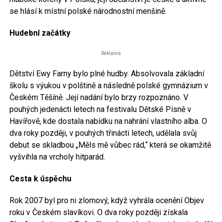
se hlásí k místní polské národnostní menšině.
Hudební začátky
Reklama
Dětství Ewy Farny bylo plné hudby. Absolvovala základní
školu s výukou v polštině a následně polské gymnázium v
Českém Těšíně. Její nadání bylo brzy rozpoznáno. V
pouhých jedenácti letech na festivalu Dětské Písně v
Havířově, kde dostala nabídku na nahrání vlastního alba. O
dva roky později, v pouhých třinácti letech, udělala svůj
debut se skladbou „Měls mě vůbec rád,“ která se okamžitě
vyšvihla na vrcholy hitparád.
Cesta k úspěchu
Rok 2007 byl pro ni zlomový, když vyhrála ocenění Objev
roku v Českém slavíkovi. O dva roky později získala