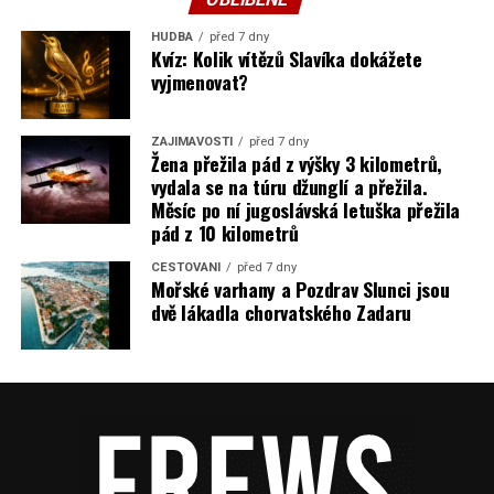
HUDBA
před 7 dny
Kvíz: Kolik vítězů Slavíka dokážete
vyjmenovat?
ZAJÍMAVOSTI
před 7 dny
Žena přežila pád z výšky 3 kilometrů,
vydala se na túru džunglí a přežila.
Měsíc po ní jugoslávská letuška přežila
pád z 10 kilometrů
CESTOVÁNÍ
před 7 dny
Mořské varhany a Pozdrav Slunci jsou
dvě lákadla chorvatského Zadaru