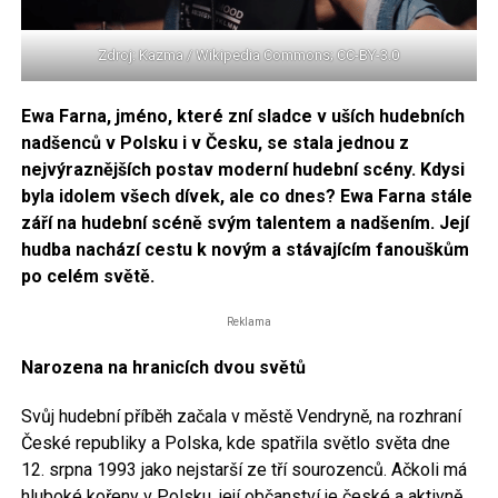
Zdroj: Kazma / Wikipedia Commons; CC-BY-3.0
Ewa Farna, jméno, které zní sladce v uších hudebních
nadšenců v Polsku i v Česku, se stala jednou z
nejvýraznějších postav moderní hudební scény. Kdysi
byla idolem všech dívek, ale co dnes? Ewa Farna stále
září na hudební scéně svým talentem a nadšením. Její
hudba nachází cestu k novým a stávajícím fanouškům
po celém světě.
Reklama
Narozena na hranicích dvou světů
Svůj hudební příběh začala v městě Vendryně, na rozhraní
České republiky a Polska, kde spatřila světlo světa dne
12. srpna 1993 jako nejstarší ze tří sourozenců. Ačkoli má
hluboké kořeny v Polsku, její občanství je české a aktivně