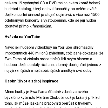
celkem 19 vydanými CD a DVD má na svém kontě bohatý
hudební katalog, který oslovil fanoušky po celém světě.
Její koncertní činnost je stejně dojímavá, s více než 1500
odehranými koncerty a vystoupeními, kde se její hudba
dostává přímo k fanouškům.
Hvězda na YouTube
Navíc její hudební videoklipy na YouTube shromáždily
impozantních 440 milionů zhlédnutí, což jasně dokazuje, že
Ewa Farna si získala srdce tisíců lidí svým hlasem a
hudbou. Její neustálý růst a nezlomný duch ji činí jednou z
nejvýraznějších a nejúspěšnějších umělkyň své doby.
Osobní život a zdroj Inspirace
Mimo hudby je Ewa Farna šťastně vdaná za svého
bývalého kytaristu Martina Chobota, což je krásný příklad
toho, jak může láska na pracovišti přerůst k trvalému