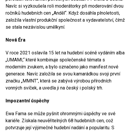
Navíc si vyzkoušela roli moderátorky při moderování dvou
ročníků hudebních cen „Anděl“. Když dosáhla plnoletosti,
založila vlastní produkční společnost a vydavatelství, čímž
se stala nezávislou umělkyní.
Nová Éra
V roce 2021 oslavila 15 let na hudební scéně vydáním alba
„UMAMI,“ které kombinuje společenské témata s
moderním zvukem, a bylo označeno jako manifest nové
generace. Navíc založila se svou kamarádkou svoji první
značku „MMNT“, která se zabývá výrobou přírodních
vonných svíček, a uvedla ji na český i polský trh.
Impozantní úspěchy
Ewa Farna se může pyšnit ohromnými úspěchy ve své
kariéře. Získala neuvěřitelných 68 hudebních cen, což
potvrzuje její výjimečné hudební nadání a popularitu. S