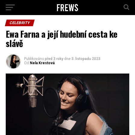
CELEBRITY
Ewa Farna a její hudební cesta ke
slávě
Publikováno
před 3 roky
dne
3. listopadu 2023
Od
Nela Krestová