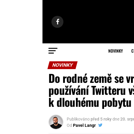
NOVINKY
C
NOVINKY
Do rodné země se vr
používání Twitteru 
k dlouhému pobytu 
Publikováno
před 5 roky
dne
20. sr
Od
Pavel Langr