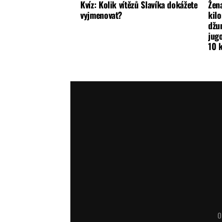
Kvíz: Kolik vítězů Slavíka dokážete
Žena
vyjmenovat?
kilo
džun
jugo
10 
O