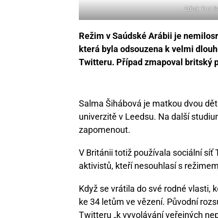
Zdroj: Yuri S
Režim v Saúdské Arábii je nemilosr
která byla odsouzena k velmi dlouh
Twitteru. Případ zmapoval britský 
Salma Šihábová je matkou dvou dětí.
univerzitě v Leedsu. Na další studi
zapomenout.
V Británii totiž používala sociální sí
aktivistů, kteří nesouhlasí s režim
Když se vrátila do své rodné vlasti,
ke 34 letům ve vězení. Původní rozsu
Twitteru „k vyvolávání veřejných ne