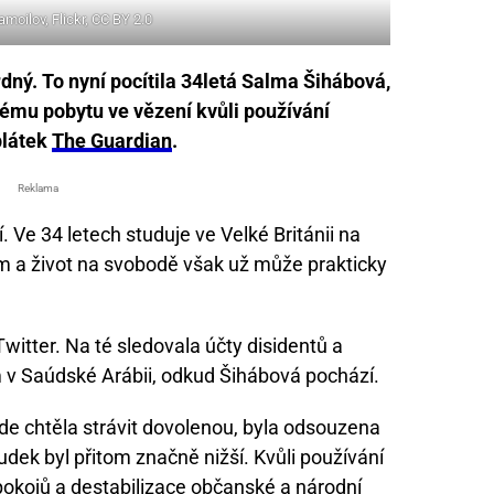
amoilov, Flickr, CC BY 2.0
dný. To nyní pocítila 34letá Salma Šihábová,
ému pobytu ve vězení kvůli používání
plátek
The Guardian
.
Reklama
 Ve 34 letech studuje ve Velké Británii na
um a život na svobodě však už může prakticky
ť Twitter. Na té sledovala účty disidentů a
em v Saúdské Arábii, odkud Šihábová pochází.
 kde chtěla strávit dovolenou, byla odsouzena
dek byl přitom značně nižší. Kvůli používání
pokojů a destabilizace občanské a národní