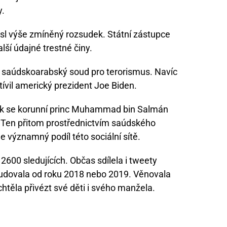
y.
sl výše zmíněný rozsudek. Státní zástupce
alší údajné trestné činy.
l saúdskoarabský soud pro terorismus. Navíc
tívil americký prezident Joe Biden.
jak se korunní princ Muhammad bin Salmán
. Ten přitom prostřednictvím saúdského
e významný podíl této sociální sítě.
2600 sledujících. Občas sdílela i tweety
i studovala od roku 2018 nebo 2019. Věnovala
htěla přivézt své děti i svého manžela.