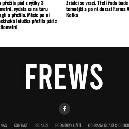
 přežila pád z výšky 3
Zrádci se vrací. Třetí řada bude
metrů, vydala se na túru
temnější a po ní dorazí Farma V
glí a přežila. Měsíc po ní
Kotka
slávská letuška přežila pád z
kilometrů
 NÁS
KONTAKT
REDAKCE
PODMÍNKY UŽITÍ
OCHRANA ÚDAJŮ & COOKI