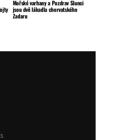
Mořské varhany a Pozdrav Slunci
ojty
jsou dvě lákadla chorvatského
Zadaru
ES