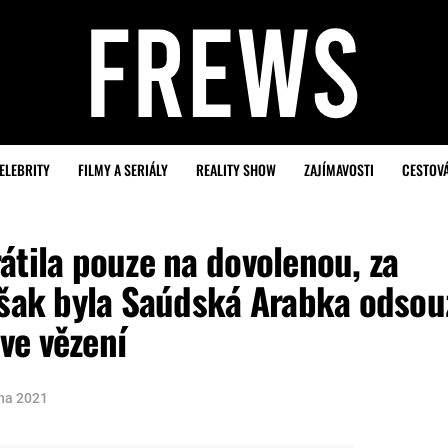
ELEBRITY
FILMY A SERIÁLY
REALITY SHOW
ZAJÍMAVOSTI
CESTOV
átila pouze na dovolenou, za
však byla Saúdská Arabka odso
ve vězení
pna 2021