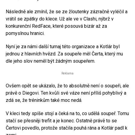
Následně ale zmínil, že se ze žloutenky zázračně vyléčil a
vrátil se zpátky do klece. Už ale ve v Clashi, nýbrž v
konkurenční RedFace, které posouvá bizár až za
pomyslnou hranici.
Nyní je za námi další turnaj této organizace a Kotlár byl
jednou z hlavních hvězd. Za soupeře měl Čerta, který mu
dle jeho slov neměl být žádným soupeřem.
Reklama
Ovšem opět se ukázalo, že to absolutně není o soupeři, ale
právě o Diegovi. Ten kvůli své váze není příliš pohyblivý a
zdá se, že tréninkům také moc nedá.
V kleci tedy spíše stojí a čeká na to, co udělá soupeř. Tomu
stačí se přesněji trefit a je konec. Ostatně právě to se
Čertovi povedlo, protože stačila pouhá rána a Kotlár padl k