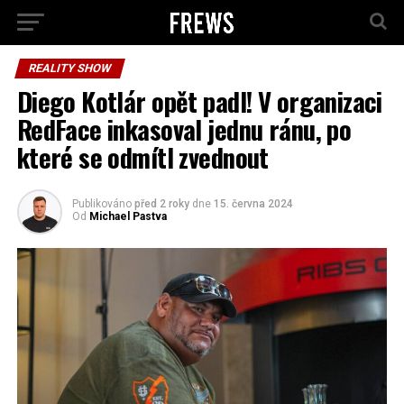
REALITY SHOW
Diego Kotlár opět padl! V organizaci
RedFace inkasoval jednu ránu, po
které se odmítl zvednout
Publikováno
před 2 roky
dne
15. června 2024
Od
Michael Pastva