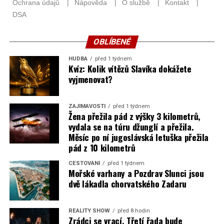
OBLÍBENÉ
HUDBA
před 1 týdnem
Kvíz: Kolik vítězů Slavíka dokážete
vyjmenovat?
ZAJÍMAVOSTI
před 1 týdnem
Žena přežila pád z výšky 3 kilometrů,
vydala se na túru džunglí a přežila.
Měsíc po ní jugoslávská letuška přežila
pád z 10 kilometrů
CESTOVÁNÍ
před 1 týdnem
Mořské varhany a Pozdrav Slunci jsou
dvě lákadla chorvatského Zadaru
REALITY SHOW
před 8 hodin
Zrádci se vrací. Třetí řada bude