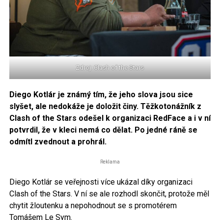
Zdroj: Clash of the Stars
Diego Kotlár je známý tím, že jeho slova jsou sice
slyšet, ale nedokáže je doložit činy. Těžkotonážník z
Clash of the Stars odešel k organizaci RedFace a i v ní
potvrdil, že v kleci nemá co dělat. Po jedné ráně se
odmítl zvednout a prohrál.
Reklama
Diego Kotlár se veřejnosti více ukázal díky organizaci
Clash of the Stars. V ní se ale rozhodl skončit, protože měl
chytit žloutenku a nepohodnout se s promotérem
Tomášem Le Sym.