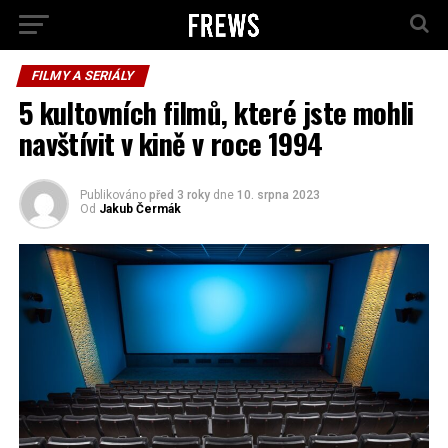
FILMY A SERIÁLY
5 kultovních filmů, které jste mohli
navštívit v kině v roce 1994
Publikováno
před 3 roky
dne
10. srpna 2023
Od
Jakub Čermák