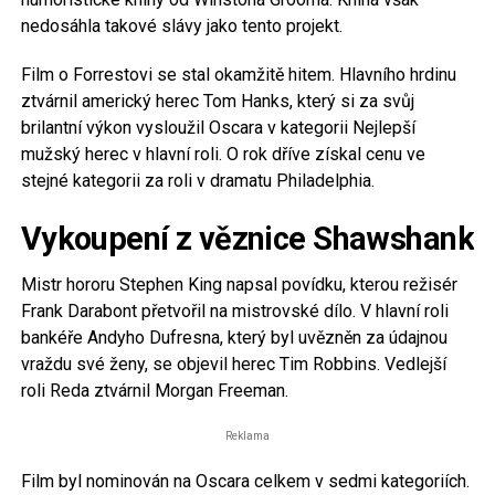
nedosáhla takové slávy jako tento projekt.
Film o Forrestovi se stal okamžitě hitem. Hlavního hrdinu
ztvárnil americký herec Tom Hanks, který si za svůj
brilantní výkon vysloužil Oscara v kategorii Nejlepší
mužský herec v hlavní roli. O rok dříve získal cenu ve
stejné kategorii za roli v dramatu Philadelphia.
Vykoupení z věznice Shawshank
Mistr hororu Stephen King napsal povídku, kterou režisér
Frank Darabont přetvořil na mistrovské dílo. V hlavní roli
bankéře Andyho Dufresna, který byl uvězněn za údajnou
vraždu své ženy, se objevil herec Tim Robbins. Vedlejší
roli Reda ztvárnil Morgan Freeman.
Reklama
Film byl nominován na Oscara celkem v sedmi kategoriích.