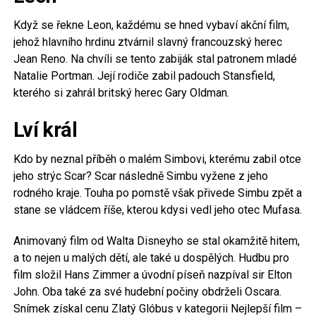
Když se řekne Leon, každému se hned vybaví akční film,
jehož hlavního hrdinu ztvárnil slavný francouzský herec
Jean Reno. Na chvíli se tento zabiják stal patronem mladé
Natalie Portman. Její rodiče zabil padouch Stansfield,
kterého si zahrál britský herec Gary Oldman.
Lví král
Kdo by neznal příběh o malém Simbovi, kterému zabil otce
jeho strýc Scar? Scar následně Simbu vyžene z jeho
rodného kraje. Touha po pomstě však přivede Simbu zpět a
stane se vládcem říše, kterou kdysi vedl jeho otec Mufasa.
Animovaný film od Walta Disneyho se stal okamžitě hitem,
a to nejen u malých dětí, ale také u dospělých. Hudbu pro
film složil Hans Zimmer a úvodní píseň nazpíval sir Elton
John. Oba také za své hudební počiny obdrželi Oscara.
Snímek získal cenu Zlatý Glóbus v kategorii Nejlepší film –