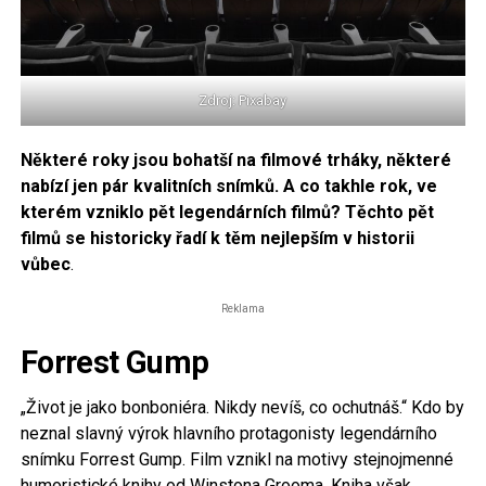
Zdroj: Pixabay
Některé roky jsou bohatší na filmové trháky, některé
nabízí jen pár kvalitních snímků. A co takhle rok, ve
kterém vzniklo pět legendárních filmů? Těchto pět
filmů se historicky řadí k těm nejlepším v historii
vůbec
.
Reklama
Forrest Gump
„Život je jako bonboniéra. Nikdy nevíš, co ochutnáš.“ Kdo by
neznal slavný výrok hlavního protagonisty legendárního
snímku Forrest Gump. Film vznikl na motivy stejnojmenné
humoristické knihy od Winstona Grooma. Kniha však