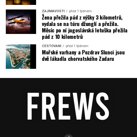
ZAJÍMAVOSTI
před 1 týdnem
Žena přežila pád z výšky 3 kilometrů,
vydala se na túru džunglí a přežila.
Měsíc po ní jugoslávská letuška přežila
pád z 10 kilometrů
CESTOVÁNÍ
před 1 týdnem
Mořské varhany a Pozdrav Slunci jsou
dvě lákadla chorvatského Zadaru