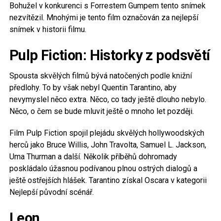
Bohužel v konkurenci s Forrestem Gumpem tento snímek
nezvítězil. Mnohými je tento film označován za nejlepší
snímek v historii filmu.
Pulp Fiction: Historky z podsvětí
Spousta skvělých filmů bývá natočených podle knižní
předlohy. To by však nebyl Quentin Tarantino, aby
nevymyslel něco extra. Něco, co tady ještě dlouho nebylo.
Něco, o čem se bude mluvit ještě o mnoho let později.
Film Pulp Fiction spojil plejádu skvělých hollywoodských
herců jako Bruce Willis, John Travolta, Samuel L. Jackson,
Uma Thurman a další. Několik příběhů dohromady
poskládalo úžasnou podívanou plnou ostrých dialogů a
ještě ostřejších hlášek. Tarantino získal Oscara v kategorii
Nejlepší původní scénář.
Leon