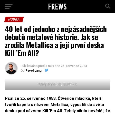
HUDBA
40 let od jednoho z nejzásadnějších
debutů metalové historie. Jak se
zrodila Metallica a její první deska
Kill ’Em All?
Publikováno
před 3 roky
dne
26. července 2023
Od
Pavel Langr
Zdroj: Raph_PH, CC BY 2.0
Psal se 25. červenec 1983. Čtveřice mladíků, kteří
tvořili kapelu s názvem Metallica, vypustili do světa
desku pod názvem Kill ’Em All. Tehdy nikdo nevěděl, že