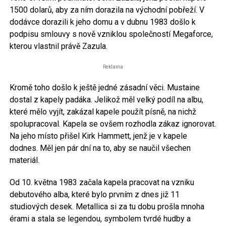
1500 dolarů, aby za ním dorazila na východní pobřeží. V
dodávce dorazili k jeho domu a v dubnu 1983 došlo k
podpisu smlouvy s nově vzniklou společností Megaforce,
kterou vlastnil právě Zazula.
Reklama
Kromě toho došlo k ještě jedné zásadní věci. Mustaine
dostal z kapely padáka. Jelikož měl velký podíl na albu,
které mělo vyjít, zakázal kapele použít písně, na nichž
spolupracoval. Kapela se ovšem rozhodla zákaz ignorovat.
Na jeho místo přišel Kirk Hammett, jenž je v kapele
dodnes. Měl jen pár dní na to, aby se naučil všechen
materiál.
Od 10. května 1983 začala kapela pracovat na vzniku
debutového alba, které bylo prvním z dnes již 11
studiových desek. Metallica si za tu dobu prošla mnoha
érami a stala se legendou, symbolem tvrdé hudby a