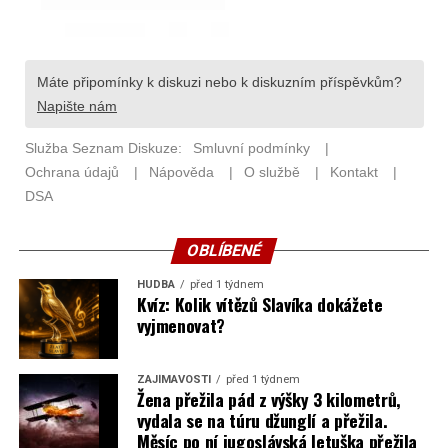
OBLÍBENÉ
HUDBA
před 1 týdnem
Kvíz: Kolik vítězů Slavíka dokážete
vyjmenovat?
ZAJÍMAVOSTI
před 1 týdnem
Žena přežila pád z výšky 3 kilometrů,
vydala se na túru džunglí a přežila.
Měsíc po ní jugoslávská letuška přežila