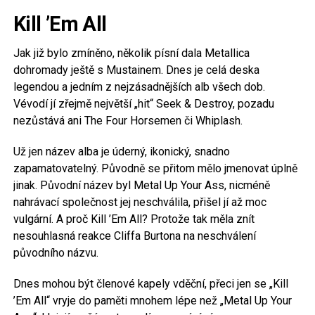
Kill ’Em All
Jak již bylo zmíněno, několik písní dala Metallica
dohromady ještě s Mustainem. Dnes je celá deska
legendou a jedním z nejzásadnějších alb všech dob.
Vévodí jí zřejmě největší „hit“ Seek & Destroy, pozadu
nezůstává ani The Four Horsemen či Whiplash.
Už jen název alba je úderný, ikonický, snadno
zapamatovatelný. Původně se přitom mělo jmenovat úplně
jinak. Původní název byl Metal Up Your Ass, nicméně
nahrávací společnost jej neschválila, přišel jí až moc
vulgární. A proč Kill ’Em All? Protože tak měla znít
nesouhlasná reakce Cliffa Burtona na neschválení
původního názvu.
Dnes mohou být členové kapely vděční, přeci jen se „Kill
’Em All“ vryje do paměti mnohem lépe než „Metal Up Your