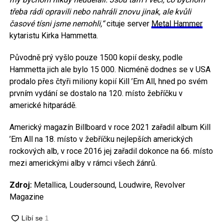
třeba rádi opravili nebo nahráli znovu jinak, ale kvůli
časové tísni jsme nemohli,“
cituje server
Metal Hammer
kytaristu Kirka Hammetta.
Původně prý vyšlo pouze 1500 kopií desky, podle
Hammetta jich ale bylo 15 000. Nicméně dodnes se v USA
prodalo přes čtyři miliony kopií Kill ’Em All, hned po svém
prvním vydání se dostalo na 120. místo žebříčku v
americké hitparádě.
Americký magazín Billboard v roce 2021 zařadil album Kill
’Em All na 18. místo v žebříčku nejlepších amerických
rockových alb, v roce 2016 jej zařadil dokonce na 66. místo
mezi americkými alby v rámci všech žánrů.
Zdroj:
Metallica, Loudersound, Loudwire, Revolver
Magazine