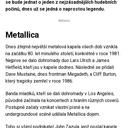
se bude jednat o jeden z nejzásadnějších hudebních
počinů, dnes už se jedná o naprostou legendu.
Reklama
Metallica
Dnes zřejmě největší metalová kapela všech dob vznikla
na začátku 80. let minulého století, konkrétně v roce 1981.
Nejprve se dalo dohromady duo Lars Ulrich a James
Hetfield, kteří jsu v kapele dodnes. Následně se přidali
Dave Mustaine, dnes frontman Megadeth, a Cliff Burton,
který tragicky zemřel v roce 1986.
Banda mladíků, kteří se dali dohromady v Los Angeles,
původně začínala na koncertech s hraním různých coverů.
Postupně začaly vznikat vlastní písně a na
undergroundové scéně udělala Metallica dojem.
Toho si všiml podnikatel John Zazula, jenž poslal kapele