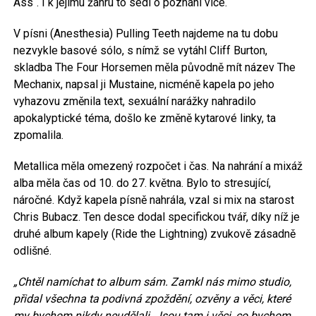
Ass“. I k jejímu žánru to sedí o poznání více.
V písni (Anesthesia) Pulling Teeth najdeme na tu dobu
nezvykle basové sólo, s nímž se vytáhl Cliff Burton,
skladba The Four Horsemen měla původně mít název The
Mechanix, napsal ji Mustaine, nicméně kapela po jeho
vyhazovu změnila text, sexuální narážky nahradilo
apokalyptické téma, došlo ke změně kytarové linky, ta
zpomalila.
Metallica měla omezený rozpočet i čas. Na nahrání a mixáž
alba měla čas od 10. do 27. května. Bylo to stresující,
náročné. Když kapela písně nahrála, vzal si mix na starost
Chris Bubacz. Ten desce dodal specifickou tvář, díky níž je
druhé album kapely (Ride the Lightning) zvukově zásadně
odlišné.
„Chtěl namíchat to album sám. Zamkl nás mimo studio,
přidal všechna ta podivná zpoždění, ozvěny a věci, které
my bychom nikdy neudělali. Jsou tam i věci, co bychom