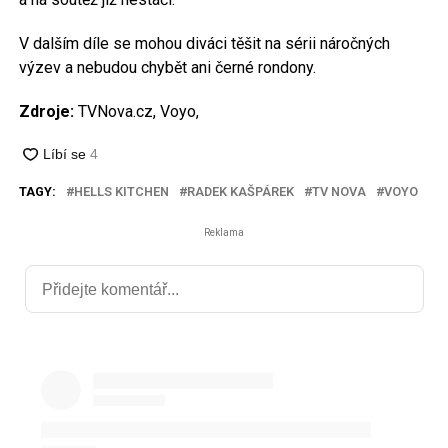
V dalším díle se mohou diváci těšit na sérii náročných
výzev a nebudou chybět ani černé rondony.
Zdroje:
TVNova.cz, Voyo,
TAGY:
HELLS KITCHEN
RADEK KAŠPÁREK
TV NOVA
VOYO
Reklama