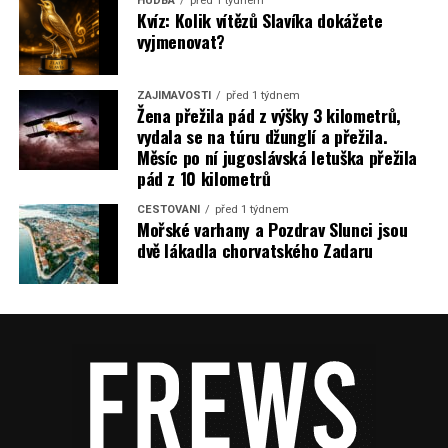
HUDBA
před 1 týdnem
Kvíz: Kolik vítězů Slavíka dokážete
vyjmenovat?
ZAJÍMAVOSTI
před 1 týdnem
Žena přežila pád z výšky 3 kilometrů,
vydala se na túru džunglí a přežila.
Měsíc po ní jugoslávská letuška přežila
pád z 10 kilometrů
CESTOVÁNÍ
před 1 týdnem
Mořské varhany a Pozdrav Slunci jsou
dvě lákadla chorvatského Zadaru