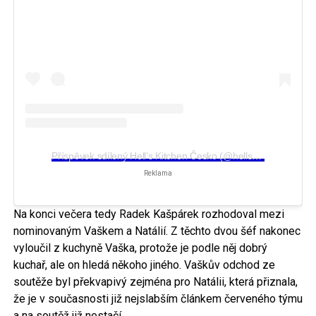
Příspěvek sdílený Hell’s Kitchen Česko (@hellskitchencesko)
Reklama
Na konci večera tedy Radek Kašpárek rozhodoval mezi
nominovaným Vaškem a Natálií. Z těchto dvou šéf nakonec
vyloučil z kuchyně Vaška, protože je podle něj dobrý
kuchař, ale on hledá někoho jiného. Vaškův odchod ze
soutěže byl překvapivý zejména pro Natálii, která přiznala,
že je v současnosti již nejslabším článkem červeného týmu
a na soutěž již nestačí.