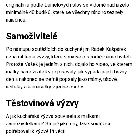
originální a podle Danielových slov se v domě nacházelo
minimálně 48 budíků, které se všechny ráno rozezněly
najednou.
Samoživitelé
Po nástupu soutěžících do kuchyně jim Radek Kašpárek
oznámil téma výzvy, které souviselo s rodiči samoživiteli.
Protože Vašek je jedním z nich, dojalo ho video, ve kterém
matky samoživitelky popisovaly, jak vypadá jejich běžný
den a nakonec se trefně popsaly jako mámy, tátové,
učitelky a kamarádky v jedné osobě.
Těstovinová výzvy
A jak kuchařská výzva souvisela s matkami
samoživitelkami? Stejně jako ony, také soutěžící
potřebovali k výzvě tři věci: