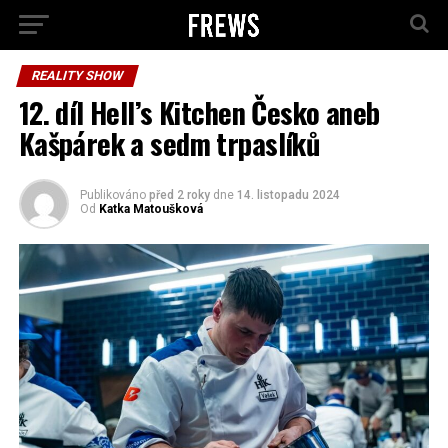
REALITY SHOW
12. díl Hell’s Kitchen Česko aneb
Kašpárek a sedm trpaslíků
Publikováno
před 2 roky
dne
14. listopadu 2024
Od
Katka Matoušková