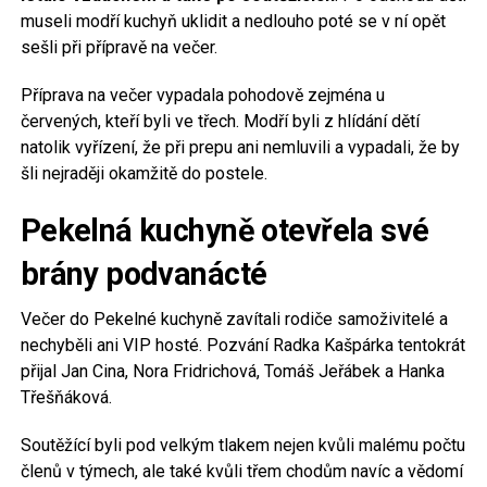
museli modří kuchyň uklidit a nedlouho poté se v ní opět
sešli při přípravě na večer.
Příprava na večer vypadala pohodově zejména u
červených, kteří byli ve třech. Modří byli z hlídání dětí
natolik vyřízení, že při prepu ani nemluvili a vypadali, že by
šli nejraději okamžitě do postele.
Pekelná kuchyně otevřela své
brány podvanácté
Večer do Pekelné kuchyně zavítali rodiče samoživitelé a
nechyběli ani VIP hosté. Pozvání Radka Kašpárka tentokrát
přijal Jan Cina, Nora Fridrichová, Tomáš Jeřábek a Hanka
Třešňáková.
Soutěžící byli pod velkým tlakem nejen kvůli malému počtu
členů v týmech, ale také kvůli třem chodům navíc a vědomí