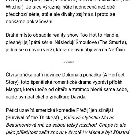
Witcher). Je sice výrazněji hůře hodnocená než obě
předchozí série, stále ale diváky zajímá a i proto se
dočkáme pokračování.
Druhé místo obsadila reality show Too Hot to Handle,
přesněji její pátá série. Následují Šmoulové (The Smurfs),
jedná se o novou verzi, která se nyní objevila na Netflixu.
Reklama
Čtvrtá příčka patří novince Dokonalá pohádka (A Perfect
Story), toto španělské romantické drama vypráví příběh
Margot, která uteče od oltáře a zatímco hledá sama sebe,
najde sympatického zmatkaře Davida.
Pětici uzavírá americká komedie Přežijí jen silnější
(Survival of the Thickest).
„Vášnivá stylistka Mavis
Beaumontová má za sebou těžký rozchod. Chápe to ale
jako příležitost začít znovu v životě i v lásce a být šťastná