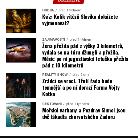
HUDBA
před 1 týdnem
Kvíz: Kolik vítězů Slavíka dokážete
vyjmenovat?
ZAJÍMAVOSTI
před 1 týdnem
Žena přežila pád z výšky 3 kilometrů,
vydala se na túru džunglí a přežila.
Měsíc po ní jugoslávská letuška přežila
pád z 10 kilometrů
REALITY SHOW
před 2 dny
Zrádci se vrací. Třetí řada bude
temnější a po ní dorazí Farma Vojty
Kotka
CESTOVÁNÍ
před 1 týdnem
Mořské varhany a Pozdrav Slunci jsou
dvě lákadla chorvatského Zadaru