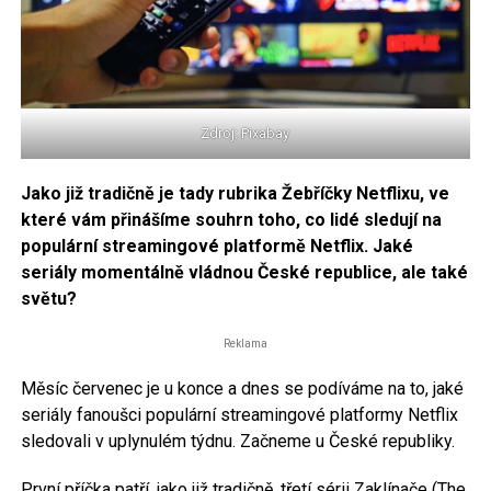
Zdroj: Pixabay
Jako již tradičně je tady rubrika Žebříčky Netflixu, ve
které vám přinášíme souhrn toho, co lidé sledují na
populární streamingové platformě Netflix. Jaké
seriály momentálně vládnou České republice, ale také
světu?
Reklama
Měsíc červenec je u konce a dnes se podíváme na to, jaké
seriály fanoušci populární streamingové platformy Netflix
sledovali v uplynulém týdnu. Začneme u České republiky.
První příčka patří, jako již tradičně, třetí sérii Zaklínače (The