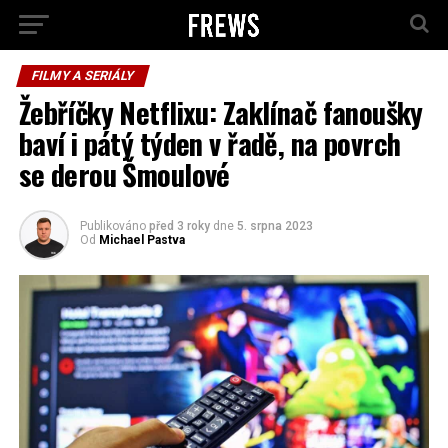
FILMY A SERIÁLY
Žebříčky Netflixu: Zaklínač fanoušky
baví i pátý týden v řadě, na povrch
se derou Šmoulové
Publikováno
před 3 roky
dne
5. srpna 2023
Od
Michael Pastva