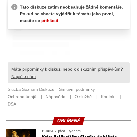
OBLÍBENÉ
HUDBA
před 1 týdnem