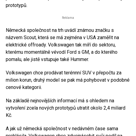
prototypů.
Reklama
Německá společnost na trh uvádí známou značku s
názvem Scout, která se má zejména v USA zaměřit na
elektrické offroady. Volkswagen tak míří do sektoru,
kterému momentálně vévodí Ford s GM, a do kterého
pomalu, ale jistě vstupuje také Hummer.
Volkswagen chce prodávat terénnní SUV v přepočtu za
milion korun, druhý model se pak má pohybovat v podobné
cenové kategorii.
Na základě nejnovějších informací má s ohledem na
vytvoření zcela nových prototypů utratit okolo 2,4 miliard
Kč.
A jak už německá společnost v nedávném čase sama
prohlásila, Volkswagen chce zdvojnásobit svůj podíl na