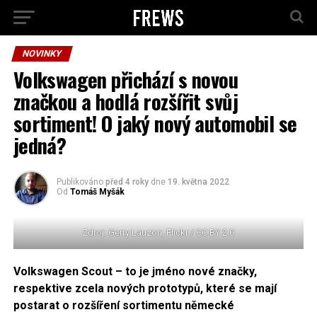
NOVINKY
Volkswagen přichází s novou
značkou a hodlá rozšířit svůj
sortiment! O jaký nový automobil se
jedná?
Publikováno
před 4 roky
dne
19. května 2022
Od
Tomáš Myšák
Zdroj: Gerry Lauzon, Flickr / CC BY 2.0
Volkswagen Scout – to je jméno nové značky,
respektive zcela nových prototypů, které se mají
postarat o rozšíření sortimentu německé