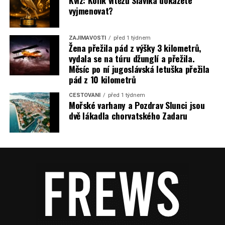
Kvíz: Kolik vítězů Slavíka dokážete
vyjmenovat?
ZAJÍMAVOSTI
před 1 týdnem
Žena přežila pád z výšky 3 kilometrů,
vydala se na túru džunglí a přežila.
Měsíc po ní jugoslávská letuška přežila
pád z 10 kilometrů
CESTOVÁNÍ
před 1 týdnem
Mořské varhany a Pozdrav Slunci jsou
dvě lákadla chorvatského Zadaru