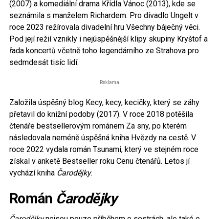
(2007) a komediální drama Křídla Vánoc (2013), kde se
seznámila s manželem Richardem. Pro divadlo Ungelt v
roce 2023 režírovala divadelní hru Všechny báječný věci.
Pod její režií vznikly i nejúspěšnější klipy skupiny Kryštof a
řada koncertů včetně toho legendárního ze Strahova pro
sedmdesát tisíc lidí.
Reklama
Založila úspěšný blog Kecy, kecy, kecičky, který se záhy
přetavil do knižní podoby (2017). V roce 2018 potěšila
čtenáře bestsellerovým románem Za sny, po kterém
následovala neméně úspěšná kniha Hvězdy na cestě. V
roce 2022 vydala román Tsunami, který ve stejném roce
získal v anketě Bestseller roku Cenu čtenářů. Letos jí
vychází kniha
Čarodějky
.
Román
Čarodějky
Čarodějky
nejsou pouze příběhem o sestrách, ale také o