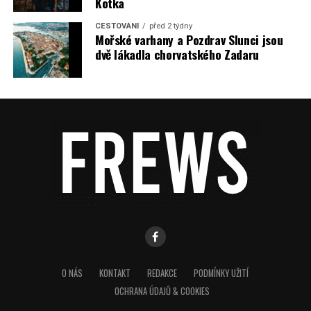
Kotka
CESTOVÁNÍ
před 2 týdny
Mořské varhany a Pozdrav Slunci jsou
dvě lákadla chorvatského Zadaru
O NÁS
KONTAKT
REDAKCE
PODMÍNKY UŽITÍ
OCHRANA ÚDAJŮ & COOKIES