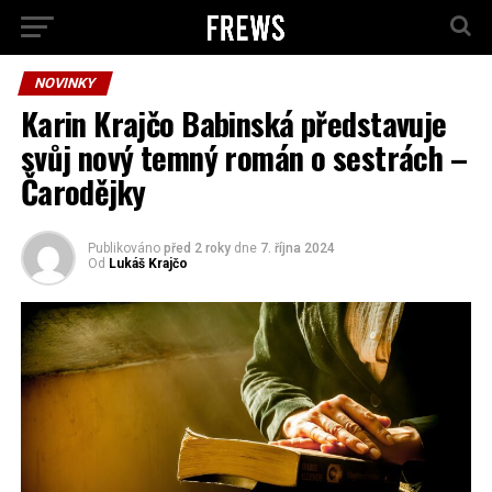
NOVINKY
Karin Krajčo Babinská představuje
svůj nový temný román o sestrách –
Čarodějky
Publikováno
před 2 roky
dne
7. října 2024
Od
Lukáš Krajčo