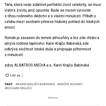
Táňa, která vede zdánlivě perfektní život celebrity, se musí
vrátit k životu, jenž opustila. Bude se muset vyrovnat
s tíhou rodinného dědictví a s vlastní minulostí. Příběh o
vztahu mezi sestrami přinese hluboký pohled do lidských
emocí.
Román je zasazen do temné atmosféry a les zde chrání a
ukrývá rodinná tajemství. Karin Krajčo Babinská zde
odkrývá složitost lidské duše a propojuje přítomnost
s minulostí.
zdroj: ALBATROS MEDIA a.s., Karin Krajčo Babinská
TAGY:
KARIN KRAJČO BABINSKÁ
KNIŽNÍ NOVINKY
RICHARD KRAJČO
Reklama