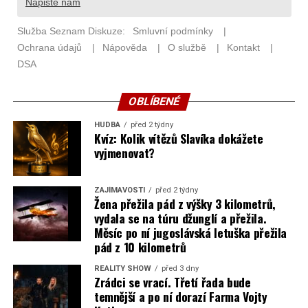
OBLÍBENÉ
HUDBA
před 2 týdny
Kvíz: Kolik vítězů Slavíka dokážete
vyjmenovat?
ZAJÍMAVOSTI
před 2 týdny
Žena přežila pád z výšky 3 kilometrů,
vydala se na túru džunglí a přežila.
Měsíc po ní jugoslávská letuška přežila
pád z 10 kilometrů
REALITY SHOW
před 3 dny
Zrádci se vrací. Třetí řada bude
temnější a po ní dorazí Farma Vojty