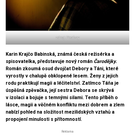
zdroj: Pixabay
Karin Krajčo Babinská, známá česká režisérka a
spisovatelka, představuje nový román
Čarodějky.
Román zkoumá osud dvojčat Debory a Táni, které
vyrostly v chalupě obklopené lesem. Ženy z jejich
rodu praktikují magii a léčitelství. Zatímco Táňa je
úspěšná zpěvačka, její sestra Debora se skrývá
v izolaci a bojuje s temnými silami. Tento příběh o
lásce, magii a věčném konfliktu mezi dobrem a zlem
nabízí pohled na složitost mezilidských vztahů a
propojení minulosti s přítomností.
Reklama