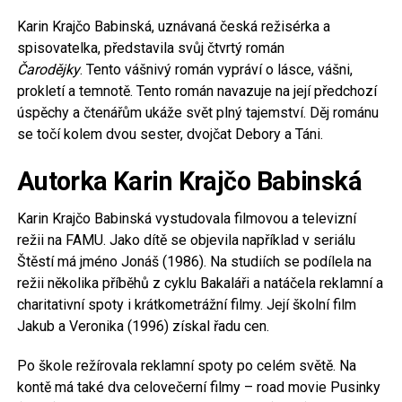
Karin Krajčo Babinská, uznávaná česká režisérka a
spisovatelka, představila svůj čtvrtý román
Čarodějky
. Tento vášnivý román vypráví o lásce, vášni,
prokletí a temnotě. Tento román navazuje na její předchozí
úspěchy a čtenářům ukáže svět plný tajemství. Děj románu
se točí kolem dvou sester, dvojčat Debory a Táni.
Autorka Karin Krajčo Babinská
Karin Krajčo Babinská vystudovala filmovou a televizní
režii na FAMU. Jako dítě se objevila například v seriálu
Štěstí má jméno Jonáš (1986). Na studiích se podílela na
režii několika příběhů z cyklu Bakaláři a natáčela reklamní a
charitativní spoty i krátkometrážní filmy. Její školní film
Jakub a Veronika (1996) získal řadu cen.
Po škole režírovala reklamní spoty po celém světě. Na
kontě má také dva celovečerní filmy – road movie Pusinky