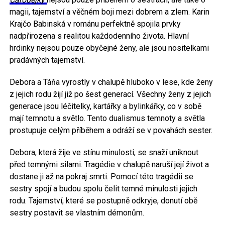
magii, tajemství a věčném boji mezi dobrem a zlem. Karin
Krajčo Babinská v románu perfektně spojila prvky
nadpřirozena s realitou každodenního života. Hlavní
hrdinky nejsou pouze obyčejné ženy, ale jsou nositelkami
pradávných tajemství.
Debora a Táňa vyrostly v chalupě hluboko v lese, kde ženy
z jejich rodu žijí již po šest generací. Všechny ženy z jejich
generace jsou léčitelky, kartářky a bylinkářky, co v sobě
mají temnotu a světlo. Tento dualismus temnoty a světla
prostupuje celým příběhem a odráží se v povahách sester.
Debora, která žije ve stínu minulosti, se snaží uniknout
před temnými silami. Tragédie v chalupě naruší její život a
dostane ji až na pokraj smrti. Pomocí této tragédii se
sestry spojí a budou spolu čelit temné minulosti jejich
rodu. Tajemství, které se postupně odkryje, donutí obě
sestry postavit se vlastním démonům.