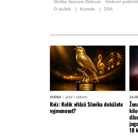
HUDBA
před 1 týdnem
ZAJÍ
Kvíz: Kolik vítězů Slavíka dokážete
Žena
vyjmenovat?
kilo
džun
jugo
10 