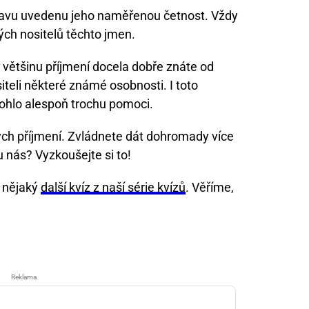
tavu uvedenu jeho naměřenou četnost. Vždy
ch nositelů těchto jmen.
že většinu příjmení docela dobře znáte od
siteli některé známé osobnosti. I toto
ohlo alespoň trochu pomoci.
kých příjmení. Zvládnete dát dohromady více
u nás? Vyzkoušejte si to!
t nějaký
další kvíz z naší série kvízů
. Věříme,
Reklama