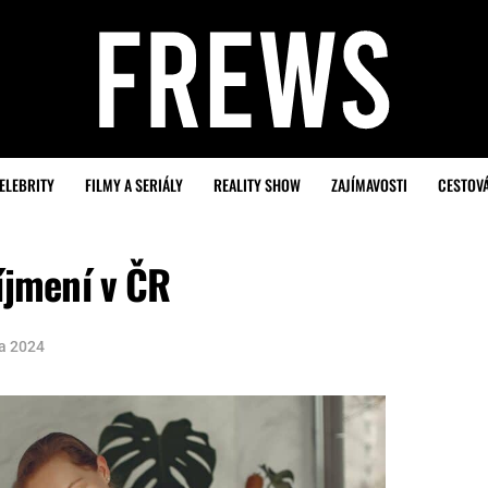
ELEBRITY
FILMY A SERIÁLY
REALITY SHOW
ZAJÍMAVOSTI
CESTOV
íjmení v ČR
na 2024