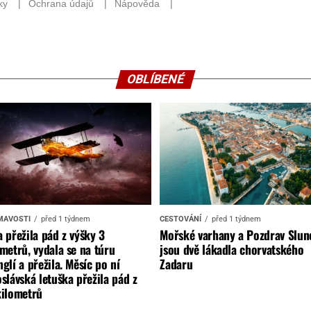
OBLÍBENÉ
MAVOSTI
před 1 týdnem
CESTOVÁNÍ
před 1 týdnem
 přežila pád z výšky 3
Mořské varhany a Pozdrav Slun
metrů, vydala se na túru
jsou dvě lákadla chorvatského
glí a přežila. Měsíc po ní
Zadaru
slávská letuška přežila pád z
kilometrů