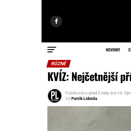
NOVINKY
C
RŮZNÉ
KVÍZ: Nejčetnější př
Publikováno
před 2 roky
dne
13. říj
Od
Patrik Lidmila