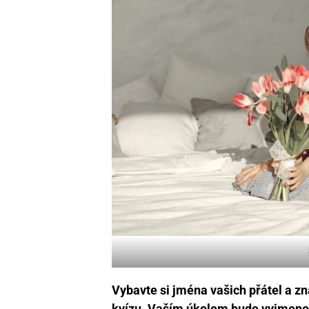
Vybavte si jména vašich přátel a z
kvízu. Vaším úkolem bude vyjmenov