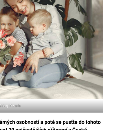
Zdroj: Pexels
námých osobností a poté se pusťte do tohoto
at 20 nejčastějších příjmení v České