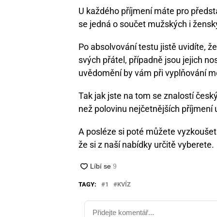
U každého příjmení máte pro předs
se jedná o součet mužských i ženský
Po absolvování testu jistě uvidíte, 
svých přátel, případně jsou jejich no
uvědomění by vám při vyplňování m
Tak jak jste na tom se znalostí čes
než polovinu nejčetnějších příjmení 
A posléze si poté můžete vyzkouše
že si z naší nabídky určitě vyberete.
TAGY:
1
KVÍZ