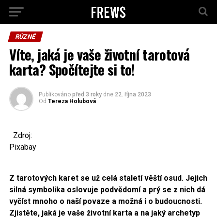
RŮZNÉ
Víte, jaká je vaše životní tarotová
karta? Spočítejte si to!
Publikováno
před 3 roky
dne
22. října 2023
Od
Tereza Holubová
Zdroj:
Pixabay
Z tarotových karet se už celá staletí věští osud. Jejich
silná symbolika oslovuje podvědomí a prý se z nich dá
vyčíst mnoho o naší povaze a možná i o budoucnosti.
Zjistěte, jaká je vaše životní karta a na jaký archetyp