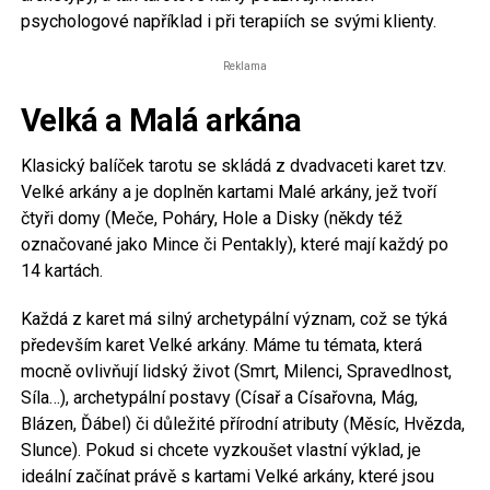
psychologové například i při terapiích se svými klienty.
Reklama
Velká a Malá arkána
Klasický balíček tarotu se skládá z dvadvaceti karet tzv.
Velké arkány a je doplněn kartami Malé arkány, jež tvoří
čtyři domy (Meče, Poháry, Hole a Disky (někdy též
označované jako Mince či Pentakly), které mají každý po
14 kartách.
Každá z karet má silný archetypální význam, což se týká
především karet Velké arkány. Máme tu témata, která
mocně ovlivňují lidský život (Smrt, Milenci, Spravedlnost,
Síla…), archetypální postavy (Císař a Císařovna, Mág,
Blázen, Ďábel) či důležité přírodní atributy (Měsíc, Hvězda,
Slunce). Pokud si chcete vyzkoušet vlastní výklad, je
ideální začínat právě s kartami Velké arkány, které jsou