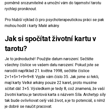
poměrně srozumitelné a umožní vám do tajemství tarotu
rychleji proniknout.
Pro hlubší výklad či pro psychoterapeutickou práci se pak
mohou hodit i karty Malé arkány.
Jak si spočítat životní kartu v
tarotu?
Je to jednoduché! Použijte datum narození. Sečtěte
všechny číslice ve vašem datu narození. Pokud jste se
narodili například 21. května 1998, sečtěte číslice
2+1+5+1+9+9+8. Vyjde vám číslo 35. Jak jsme si řekli,
mají karty Velké arkány pouze 22 karet, proto musíme
sčítat dál: 3+5. Výsledkem je tedy 8, což znamená, že vaší
životní kartou je tarotová karta s názvem Síla. Archetyp síly
tak bude ovlivňovat celý váš život, a je to potenciál, s nímž
je dobré se naučit pracovat.