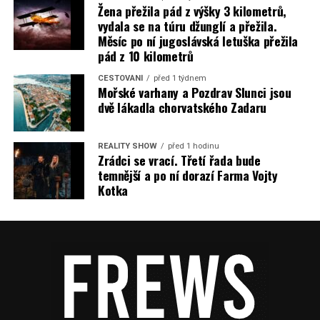
Žena přežila pád z výšky 3 kilometrů,
vydala se na túru džunglí a přežila.
Měsíc po ní jugoslávská letuška přežila
pád z 10 kilometrů
CESTOVÁNÍ
před 1 týdnem
Mořské varhany a Pozdrav Slunci jsou
dvě lákadla chorvatského Zadaru
REALITY SHOW
před 1 hodinu
Zrádci se vrací. Třetí řada bude
temnější a po ní dorazí Farma Vojty
Kotka