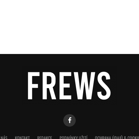
 NÁS
KONTAKT
REDAKCE
PODMÍNKY UŽITÍ
OCHRANA ÚDAJŮ & COOKI