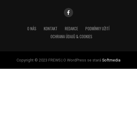
O NÁS
KONTAKT
REDAKCE
PODMÍNKY UŽITÍ
OCHRANA ÚDAJŮ & COOKIES
Copyright © 2023 FREWS | O WordPress se stará
Softmedia