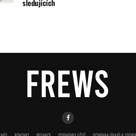
sledujících
 NÁS
KONTAKT
REDAKCE
PODMÍNKY UŽITÍ
OCHRANA ÚDAJŮ & COOKI