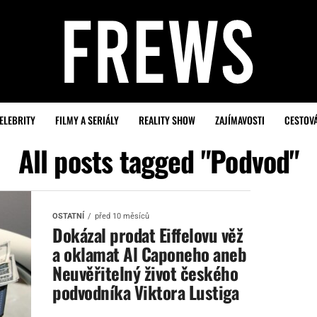
ELEBRITY
FILMY A SERIÁLY
REALITY SHOW
ZAJÍMAVOSTI
CESTOV
All posts tagged "Podvod"
OSTATNÍ
před 10 měsíců
Dokázal prodat Eiffelovu věž
a oklamat Al Caponeho aneb
Neuvěřitelný život českého
podvodníka Viktora Lustiga