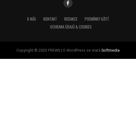
O NÁS
KONTAKT
REDAKCE
PODMÍNKY UŽITÍ
OCHRANA ÚDAJŮ & COOKIES
Copyright © 2023 FREWS | O WordPress se stará
Softmedia