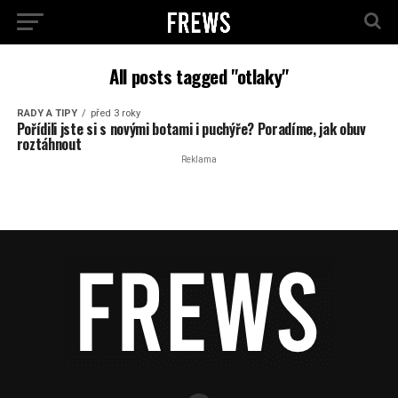
All posts tagged "otlaky"
RADY A TIPY
před 3 roky
Pořídili jste si s novými botami i puchýře? Poradíme, jak obuv
roztáhnout
Reklama