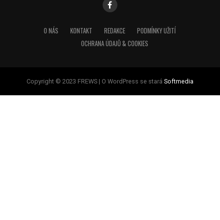
O NÁS
KONTAKT
REDAKCE
PODMÍNKY UŽITÍ
OCHRANA ÚDAJŮ & COOKIES
Copyright © 2023 FREWS | O WordPress se stará
Softmedia