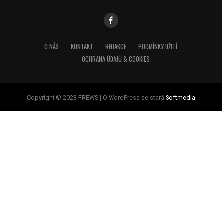
O NÁS
KONTAKT
REDAKCE
PODMÍNKY UŽITÍ
OCHRANA ÚDAJŮ & COOKIES
Copyright © 2023 FREWS | O WordPress se stará
Softmedia