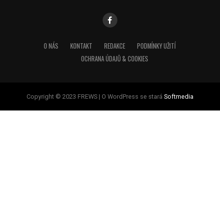
O NÁS
KONTAKT
REDAKCE
PODMÍNKY UŽITÍ
OCHRANA ÚDAJŮ & COOKIES
Copyright © 2023 FREWS | O WordPress se stará
Softmedia