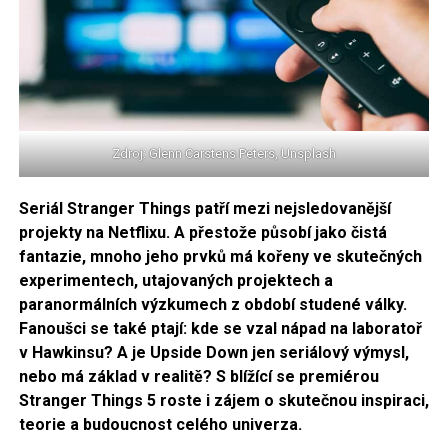
Zdroj: Glenn Carstens Peters, Unsplash
Seriál Stranger Things patří mezi nejsledovanější
projekty na Netflixu. A přestože působí jako čistá
fantazie, mnoho jeho prvků má kořeny ve skutečných
experimentech, utajovaných projektech a
paranormálních výzkumech z období studené války.
Fanoušci se také ptají: kde se vzal nápad na laboratoř
v Hawkinsu? A je Upside Down jen seriálový výmysl,
nebo má základ v realitě? S blížící se premiérou
Stranger Things 5 roste i zájem o skutečnou inspiraci,
teorie a budoucnost celého univerza.