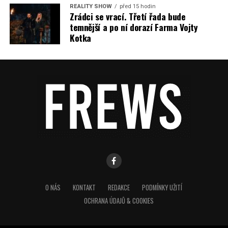
REALITY SHOW
před 15 hodin
Zrádci se vrací. Třetí řada bude
temnější a po ní dorazí Farma Vojty
Kotka
O NÁS
KONTAKT
REDAKCE
PODMÍNKY UŽITÍ
OCHRANA ÚDAJŮ & COOKIES