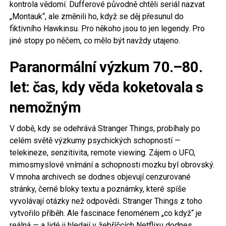
kontrola vědomí. Dufferové původně chtěli seriál nazvat
„Montauk“, ale změnili ho, když se děj přesunul do
fiktivního Hawkinsu. Pro někoho jsou to jen legendy. Pro
jiné stopy po něčem, co mělo být navždy utajeno.
Paranormální výzkum 70.–80.
let: čas, kdy věda koketovala s
nemožným
V době, kdy se odehrává Stranger Things, probíhaly po
celém světě výzkumy psychických schopností —
telekineze, senzitivita, remote viewing. Zájem o UFO,
mimosmyslové vnímání a schopnosti mozku byl obrovský.
V mnoha archivech se dodnes objevují cenzurované
stránky, černé bloky textu a poznámky, které spíše
vyvolávají otázky než odpovědi. Stranger Things z toho
vytvořilo příběh. Ale fascinace fenoménem „co když“ je
reálná — a lidé ji hledají v žebříčcích Netflixu dodnes.