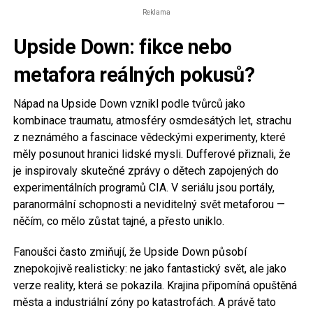
Reklama
Upside Down: fikce nebo
metafora reálných pokusů?
Nápad na Upside Down vznikl podle tvůrců jako
kombinace traumatu, atmosféry osmdesátých let, strachu
z neznámého a fascinace vědeckými experimenty, které
měly posunout hranici lidské mysli. Dufferové přiznali, že
je inspirovaly skutečné zprávy o dětech zapojených do
experimentálních programů CIA. V seriálu jsou portály,
paranormální schopnosti a neviditelný svět metaforou —
něčím, co mělo zůstat tajné, a přesto uniklo.
Fanoušci často zmiňují, že Upside Down působí
znepokojivě realisticky: ne jako fantastický svět, ale jako
verze reality, která se pokazila. Krajina připomíná opuštěná
města a industriální zóny po katastrofách. A právě tato