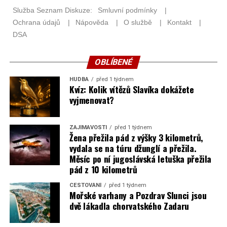
OBLÍBENÉ
HUDBA
před 1 týdnem
Kvíz: Kolik vítězů Slavíka dokážete
vyjmenovat?
ZAJÍMAVOSTI
před 1 týdnem
Žena přežila pád z výšky 3 kilometrů,
vydala se na túru džunglí a přežila.
Měsíc po ní jugoslávská letuška přežila
pád z 10 kilometrů
CESTOVÁNÍ
před 1 týdnem
Mořské varhany a Pozdrav Slunci jsou
dvě lákadla chorvatského Zadaru