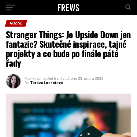
RŮZNÉ
Stranger Things: Je Upside Down jen
fantazie? Skutečné inspirace, tajné
projekty a co bude po finále páté
řady
Publikováno
před 6 měsíců
dne
23. února 2026
Od
Tereza Loskotová