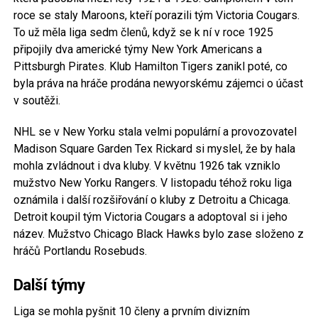
roce se staly Maroons, kteří porazili tým Victoria Cougars.
To už měla liga sedm členů, když se k ní v roce 1925
připojily dva americké týmy New York Americans a
Pittsburgh Pirates. Klub Hamilton Tigers zanikl poté, co
byla práva na hráče prodána newyorskému zájemci o účast
v soutěži.
NHL se v New Yorku stala velmi populární a provozovatel
Madison Square Garden Tex Rickard si myslel, že by hala
mohla zvládnout i dva kluby. V květnu 1926 tak vzniklo
mužstvo New Yorku Rangers. V listopadu téhož roku liga
oznámila i další rozšiřování o kluby z Detroitu a Chicaga.
Detroit koupil tým Victoria Cougars a adoptoval si i jeho
název. Mužstvo Chicago Black Hawks bylo zase složeno z
hráčů Portlandu Rosebuds.
Další týmy
Liga se mohla pyšnit 10 členy a prvním divizním