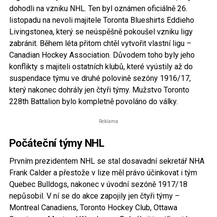
dohodli na vzniku NHL. Ten byl oznámen oficiálně 26.
listopadu na nevoli majitele Toronta Blueshirts Eddieho
Livingstonea, který se neúspěšně pokoušel vzniku ligy
zabránit. Během léta přitom chtěl vytvořit vlastní ligu –
Canadian Hockey Association. Důvodem toho byly jeho
konflikty s majiteli ostatních klubů, které vyústily až do
suspendace týmu ve druhé polovině sezóny 1916/17,
který nakonec dohrály jen čtyři týmy. Mužstvo Toronto
228th Battalion bylo kompletně povoláno do války.
Reklama
Počáteční týmy NHL
Prvním prezidentem NHL se stal dosavadní sekretář NHA
Frank Calder a přestože v lize měl právo účinkovat i tým
Quebec Bulldogs, nakonec v úvodní sezóně 1917/18
nepůsobil. V ní se do akce zapojily jen čtyři týmy –
Montreal Canadiens, Toronto Hockey Club, Ottawa