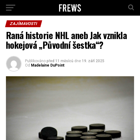
ZAJÍMAVOSTI
Raná historie NHL aneb Jak vznikla
hokejová „Původní šestka“?
Publikováno
před 11 měsíců
dne
19. září 2025
Od
Madelaine DuPoint