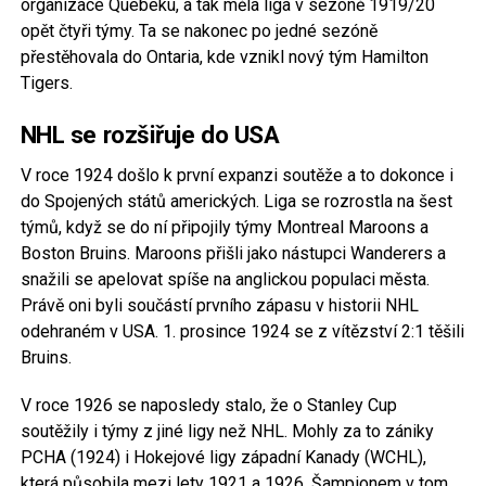
organizace Quebeku, a tak měla liga v sezóně 1919/20
opět čtyři týmy. Ta se nakonec po jedné sezóně
přestěhovala do Ontaria, kde vznikl nový tým Hamilton
Tigers.
NHL se rozšiřuje do USA
V roce 1924 došlo k první expanzi soutěže a to dokonce i
do Spojených států amerických. Liga se rozrostla na šest
týmů, když se do ní připojily týmy Montreal Maroons a
Boston Bruins. Maroons přišli jako nástupci Wanderers a
snažili se apelovat spíše na anglickou populaci města.
Právě oni byli součástí prvního zápasu v historii NHL
odehraném v USA. 1. prosince 1924 se z vítězství 2:1 těšili
Bruins.
V roce 1926 se naposledy stalo, že o Stanley Cup
soutěžily i týmy z jiné ligy než NHL. Mohly za to zániky
PCHA (1924) i Hokejové ligy západní Kanady (WCHL),
která působila mezi lety 1921 a 1926. Šampionem v tom