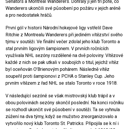
Senators a Montreal Wanderers. Dohrály ji jen tři poté, co
Wanderers ukončili své působení po požáru v jejich aréně
a pro nedostatek hráčů.
První gól v historii Národní hokejové ligy vstřelil Dave
Ritchie z Montrealu Wanderers při jediném vítězství svého
týmu v soutěži. Ve finální večer zdolal jeho klub Toronto a
stal prvním ligovým šampionem. V prvních ročnících
využívala NHL sezóny rozdělené na dvě poloviny. Vítězové
každé z nich se pak utkali v soubojích o titul, jejichž vítěz
byl oceňován O’Brienovým pohárem. Následně vítěz
soupeřil proti šampionovi z PCHA o Stanley Cup. Jeho
prvním vítězem z řad NHL se stalo Toronto v roce 1918.
V následující sezóně se však mistrovský klub trápil a v
obou polovinách sezóny skončil poslední. Na konci ročníku
se rozhodl ukončit své působení v soutěži. Ta se vyhnula
zúžení na dva týmy, když se mužstvo zreorganizovalo a
vytvořilo nový klub Toronto St. Patricks. Připojila se k ní i