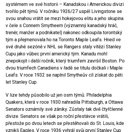
systémem ve své historii – Kanadskou i Americkou divizi
tvořilo pět týmů. V ročníku 1926/27 uspěl Livingstone se
svou snahou vrátit se mezi hokejovou elitu a jeho skupina
v čele s Connem Smytheem (významný kanadský hráč,
trenér, manžer a podnikatel) nakonec odkoupila torontský
tým a přejmenovala ho na Toronto Maple Leafs. Hned ve
své druhé sezóně v NHL se Rangers staly vítězi Stanley
Cupu jako vůbec první americký tým. Kanadu mohl
znepokojit i další ročník, který triumfem završil Boston. Po
dvou triumfech Canadiens v řadě se titulu dočkali i Maple
Leafs. V roce 1932 se naplnil Smytheův cíl ​​získat do pěti
let Stanley Cup.
V lize tehdy působilo už jen osm týmů. Philadelphia
Quakers, která v roce 1930 nahradila Pittsburgh, a Ottawa
Senators oznámily své zániky. Zůstaly tak dvě čtyřčlenné
divize. Senators se však po roční přestávce vrátili,
přestože po dvou letech se přestěhovali do St. Louis, kde
vznikli Eagles. V roce 1936 vyhrál svůj první Stanley Cup