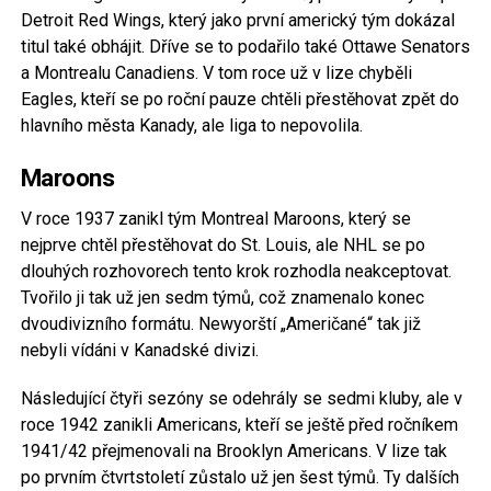
Detroit Red Wings, který jako první americký tým dokázal
titul také obhájit. Dříve se to podařilo také Ottawe Senators
a Montrealu Canadiens. V tom roce už v lize chyběli
Eagles, kteří se po roční pauze chtěli přestěhovat zpět do
hlavního města Kanady, ale liga to nepovolila.
Maroons
V roce 1937 zanikl tým Montreal Maroons, který se
nejprve chtěl přestěhovat do St. Louis, ale NHL se po
dlouhých rozhovorech tento krok rozhodla neakceptovat.
Tvořilo ji tak už jen sedm týmů, což znamenalo konec
dvoudivizního formátu. Newyorští „Američané“ tak již
nebyli vídáni v Kanadské divizi.
Následující čtyři sezóny se odehrály se sedmi kluby, ale v
roce 1942 zanikli Americans, kteří se ještě před ročníkem
1941/42 přejmenovali na Brooklyn Americans. V lize tak
po prvním čtvrtstoletí zůstalo už jen šest týmů. Ty dalších