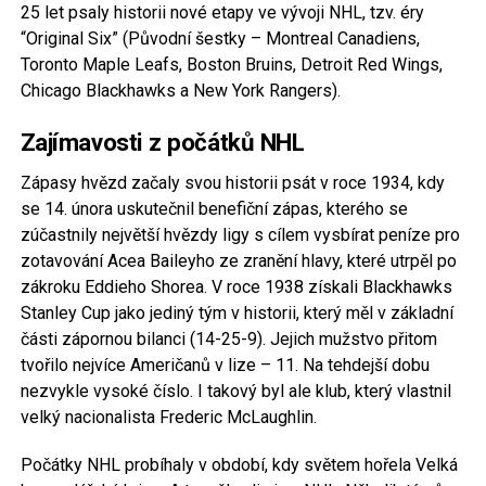
25 let psaly historii nové etapy ve vývoji NHL, tzv. éry
“Original Six” (Původní šestky – Montreal Canadiens,
Toronto Maple Leafs, Boston Bruins, Detroit Red Wings,
Chicago Blackhawks a New York Rangers).
Zajímavosti z počátků NHL
Zápasy hvězd začaly svou historii psát v roce 1934, kdy
se 14. února uskutečnil benefiční zápas, kterého se
zúčastnily největší hvězdy ligy s cílem vysbírat peníze pro
zotavování Acea Baileyho ze zranění hlavy, které utrpěl po
zákroku Eddieho Shorea. V roce 1938 získali Blackhawks
Stanley Cup jako jediný tým v historii, který měl v základní
části zápornou bilanci (14-25-9). Jejich mužstvo přitom
tvořilo nejvíce Američanů v lize – 11. Na tehdejší dobu
nezvykle vysoké číslo. I takový byl ale klub, který vlastnil
velký nacionalista Frederic McLaughlin.
Počátky NHL probíhaly v období, kdy světem hořela Velká