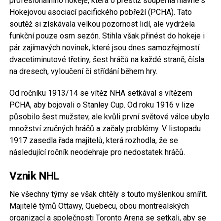
profesionálního hokeje, která o prestiž soupeřila hlavně s
Hokejovou asociací pacifického pobřeží (PCHA). Tato
soutěž si získávala velkou pozornost lidí, ale vydržela
funkční pouze osm sezón. Stihla však přinést do hokeje i
pár zajímavých novinek, které jsou dnes samozřejmostí:
dvacetiminutové třetiny, šest hráčů na každé straně, čísla
na dresech, vyloučení či střídání během hry.
Od ročníku 1913/14 se vítěz NHA ​​setkával s vítězem
PCHA, aby bojovali o Stanley Cup. Od roku 1916 v lize
působilo šest mužstev, ale kvůli první světové válce ubylo
množství zručných hráčů a začaly problémy. V listopadu
1917 zasedla řada majitelů, která rozhodla, že se
následující ročník neodehraje pro nedostatek hráčů.
Vznik NHL
Ne všechny týmy se však chtěly s touto myšlenkou smířit.
Majitelé týmů Ottawy, Quebecu, obou montrealských
organizací a společnosti Toronto Arena se setkali, aby se