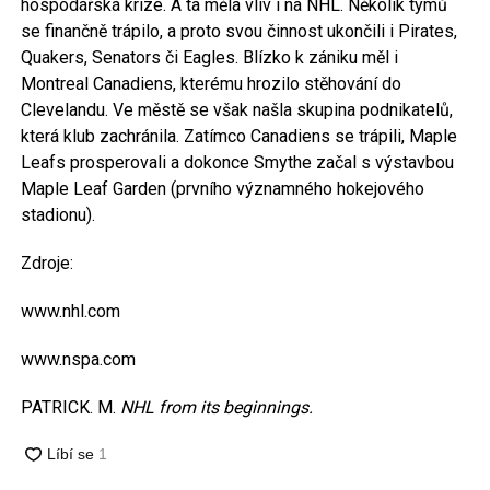
hospodářská krize. A ta měla vliv i na NHL. Několik týmů
se finančně trápilo, a proto svou činnost ukončili i Pirates,
Quakers, Senators či Eagles. Blízko k zániku měl i
Montreal Canadiens, kterému hrozilo stěhování do
Clevelandu. Ve městě se však našla skupina podnikatelů,
která klub zachránila. Zatímco Canadiens se trápili, Maple
Leafs prosperovali a dokonce Smythe začal s výstavbou
Maple Leaf Garden (prvního významného hokejového
stadionu).
Zdroje:
www.nhl.com
www.nspa.com
PATRICK. M.
NHL from its beginnings.