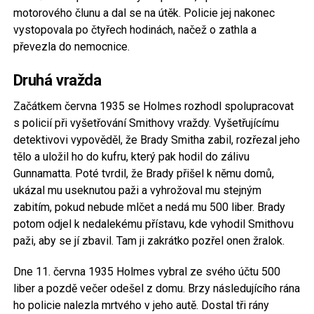
motorového člunu a dal se na útěk. Policie jej nakonec
vystopovala po čtyřech hodinách, načež o zathla a
převezla do nemocnice.
Druhá vražda
Začátkem června 1935 se Holmes rozhodl spolupracovat
s policií při vyšetřování Smithovy vraždy. Vyšetřujícímu
detektivovi vypověděl, že Brady Smitha zabil, rozřezal jeho
tělo a uložil ho do kufru, který pak hodil do zálivu
Gunnamatta. Poté tvrdil, že Brady přišel k němu domů,
ukázal mu useknutou paži a vyhrožoval mu stejným
zabitím, pokud nebude mlčet a nedá mu 500 liber. Brady
potom odjel k nedalekému přístavu, kde vyhodil Smithovu
paži, aby se jí zbavil. Tam ji zakrátko pozřel onen žralok.
Dne 11. června 1935 Holmes vybral ze svého účtu 500
liber a pozdě večer odešel z domu. Brzy následujícího rána
ho policie nalezla mrtvého v jeho autě. Dostal tři rány