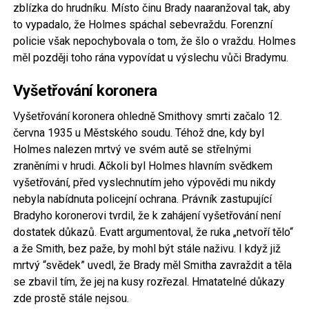
zblízka do hrudníku. Místo činu Brady naaranžoval tak, aby
to vypadalo, že Holmes spáchal sebevraždu. Forenzní
policie však nepochybovala o tom, že šlo o vraždu. Holmes
měl později toho rána vypovídat u výslechu vůči Bradymu.
Vyšetřování koronera
Vyšetřování koronera ohledně Smithovy smrti začalo 12.
června 1935 u Městského soudu. Téhož dne, kdy byl
Holmes nalezen mrtvý ve svém autě se střelnými
zraněními v hrudi. Ačkoli byl Holmes hlavním svědkem
vyšetřování, před vyslechnutím jeho výpovědi mu nikdy
nebyla nabídnuta policejní ochrana. Právník zastupující
Bradyho koronerovi tvrdil, že k zahájení vyšetřování není
dostatek důkazů. Evatt argumentoval, že ruka „netvoří tělo“
a že Smith, bez paže, by mohl být stále naživu. I když již
mrtvý “svědek” uvedl, že Brady měl Smitha zavraždit a těla
se zbavil tím, že jej na kusy rozřezal. Hmatatelné důkazy
zde prostě stále nejsou.