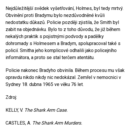
Nejdůležitější svědek vyšetřování, Holmes, byl tedy mrtvý.
Obvinění proti Bradymu bylo nezdůvodněné kvůli
nedostatku důkazů. Policie později zjistila, že Smith byl
zabit na objednávku. Bylo to z toho důvodu, že již během
nekalých praktik s pojistnými podvody a padělky
dohromady s Holmesem a Bradym, spolupracoval také s
policií. Smitha jeho komplicové odhalili jako policejního
informátora, a proto se stal terčem atentátu.
Policie nakonec Bradyho obvinila. Během procesu mu však
opravdu nikdo nikdy nic nedokázal. Zemřel v nemocnici v
Sydney 18. dubna 1965 ve věku 76 let.
Zdroj:
KELLY, V.
The Shark Arm Case.
CASTLES, A.
The Shark Arm Murders.