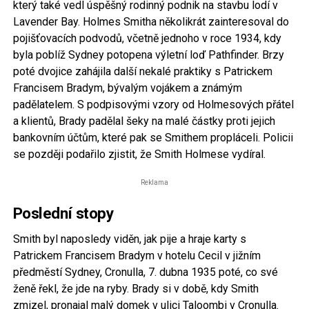
který také vedl úspěšný rodinný podnik na stavbu lodí v
Lavender Bay. Holmes Smitha několikrát zainteresoval do
pojišťovacích podvodů, včetně jednoho v roce 1934, kdy
byla poblíž Sydney potopena výletní loď Pathfinder. Brzy
poté dvojice zahájila další nekalé praktiky s Patrickem
Francisem Bradym, bývalým vojákem a známým
padělatelem. S podpisovými vzory od Holmesových přátel
a klientů, Brady padělal šeky na malé částky proti jejich
bankovním účtům, které pak se Smithem propláceli. Policii
se později podařilo zjistit, že Smith Holmese vydíral.
Reklama
Poslední stopy
Smith byl naposledy viděn, jak pije a hraje karty s
Patrickem Francisem Bradym v hotelu Cecil v jižním
předměstí Sydney, Cronulla, 7. dubna 1935 poté, co své
ženě řekl, že jde na ryby. Brady si v době, kdy Smith
zmizel, pronajal malý domek v ulici Taloombi v Cronulla.