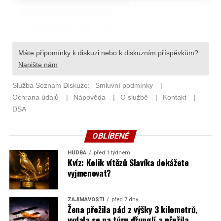
OBLÍBENÉ
HUDBA
před 1 týdnem
Kvíz: Kolik vítězů Slavíka dokážete
vyjmenovat?
ZAJÍMAVOSTI
před 7 dny
Žena přežila pád z výšky 3 kilometrů,
vydala se na túru džunglí a přežila.