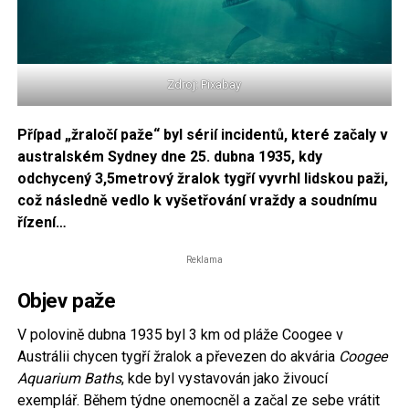
Zdroj: Pixabay
Případ „žraločí paže“ byl sérií incidentů, které začaly v
australském Sydney dne 25. dubna 1935, kdy
odchycený 3,5metrový žralok tygří vyvrhl lidskou paži,
což následně vedlo k vyšetřování vraždy a soudnímu
řízení…
Reklama
Objev paže
V polovině dubna 1935 byl 3 km od pláže Coogee v
Austrálii chycen tygří žralok a převezen do akvária
Coogee
Aquarium Baths
, kde byl vystavován jako živoucí
exemplář. Během týdne onemocněl a začal ze sebe vrátit