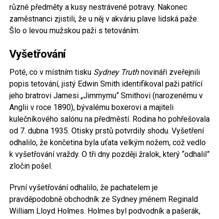
různé předměty a kusy nestrávené potravy. Nakonec
zaměstnanci zjistili, že u něj v akváriu plave lidská paže.
Šlo o levou mužskou paži s tetováním.
Vyšetřování
Poté, co v místním tisku
Sydney Truth
novináři zveřejnili
popis tetování, jistý Edwin Smith identifikoval paži patřící
jeho bratrovi Jamesi „Jimmymu“ Smithovi (narozenému v
Anglii v roce 1890), bývalému boxerovi a majiteli
kulečníkového salónu na předměstí. Rodina ho pohřešovala
od 7. dubna 1935. Otisky prstů potvrdily shodu. Vyšetření
odhalilo, že končetina byla uťata velkým nožem, což vedlo
k vyšetřování vraždy. O tři dny později žralok, který “odhalil”
zločin pošel.
První vyšetřování odhalilo, že pachatelem je
pravděpodobně obchodník ze Sydney jménem Reginald
William Lloyd Holmes. Holmes byl podvodník a pašerák,