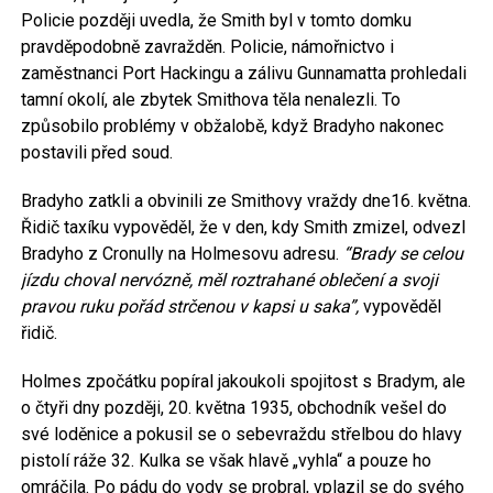
Policie později uvedla, že Smith byl v tomto domku
pravděpodobně zavražděn. Policie, námořnictvo i
zaměstnanci Port Hackingu a zálivu Gunnamatta prohledali
tamní okolí, ale zbytek Smithova těla nenalezli. To
způsobilo problémy v obžalobě, když Bradyho nakonec
postavili před soud.
Bradyho zatkli a obvinili ze Smithovy vraždy dne16. května.
Řidič taxíku vypověděl, že v den, kdy Smith zmizel, odvezl
Bradyho z Cronully na Holmesovu adresu.
“
Brady se celou
jízdu choval nervózně, měl roztrahané oblečení a svoji
pravou ruku pořád strčenou v kapsi u saka”,
vypověděl
řidič.
Holmes zpočátku popíral jakoukoli spojitost s Bradym, ale
o čtyři dny později, 20. května 1935, obchodník vešel do
své loděnice a pokusil se o sebevraždu střelbou do hlavy
pistolí ráže 32. Kulka se však hlavě „vyhla“ a pouze ho
omráčila. Po pádu do vody se probral, vplazil se do svého