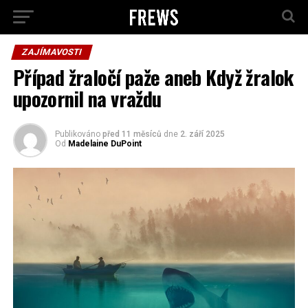
ZAJÍMAVOSTI
Případ žraločí paže aneb Když žralok
upozornil na vraždu
Publikováno
před 11 měsíců
dne
2. září 2025
Od
Madelaine DuPoint