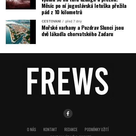
Měsíc po ní jugoslávská letuška přežila
pád z 10 kilometrů
CESTOVÁNÍ
před 7 dny
Mořské varhany a Pozdrav Slunci jsou
dvě lákadla chorvatského Zadaru
O NÁS
KONTAKT
REDAKCE
PODMÍNKY UŽITÍ