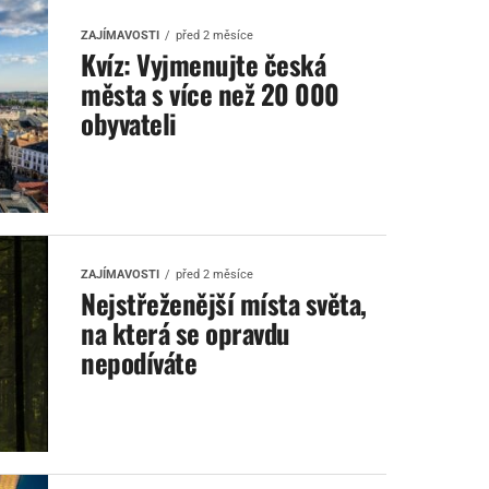
ZAJÍMAVOSTI
před 2 měsíce
Kvíz: Vyjmenujte česká
města s více než 20 000
obyvateli
ZAJÍMAVOSTI
před 2 měsíce
Nejstřeženější místa světa,
na která se opravdu
nepodíváte