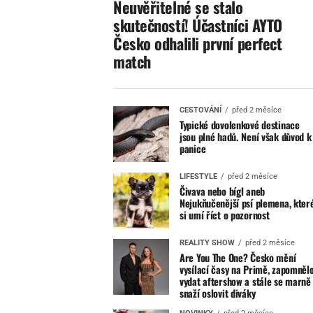
Neuvěřitelné se stalo
skutečností! Účastníci AYTO
Česko odhalili první perfect
match
CESTOVÁNÍ
před 2 měsíce
Typické dovolenkové destinace
jsou plné hadů. Není však důvod k
panice
LIFESTYLE
před 2 měsíce
Čivava nebo bígl aneb
Nejukňučenější psí plemena, kter
si umí říct o pozornost
REALITY SHOW
před 2 měsíce
Are You The One? Česko mění
vysílací časy na Primě, zapomněl
vydat aftershow a stále se marně
snaží oslovit diváky