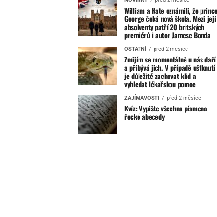
NOVINKY
před 2 měsíce
William a Kate oznámili, že princ
George čeká nová škola. Mezi její
absolventy patří 20 britských
premiérů i autor Jamese Bonda
OSTATNÍ
před 2 měsíce
Zmijím se momentálně u nás daří
a přibývá jich. V případě uštknutí
je důležité zachovat klid a
vyhledat lékařskou pomoc
ZAJÍMAVOSTI
před 2 měsíce
Kvíz: Vypište všechna písmena
řecké abecedy