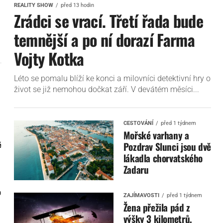
REALITY SHOW
před 13 hodin
Zrádci se vrací. Třetí řada bude
temnější a po ní dorazí Farma
Vojty Kotka
Léto se pomalu blíží ke konci a milovníci detektivní hry o
život se již nemohou dočkat září. V devátém měsíci...
CESTOVÁNÍ
před 1 týdnem
Mořské varhany a
Pozdrav Slunci jsou dvě
é
lákadla chorvatského
Zadaru
o
ZAJÍMAVOSTI
před 1 týdnem
Žena přežila pád z
výšky 3 kilometrů,