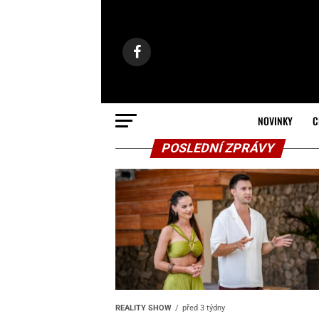
NOVINKY
C
POSLEDNÍ ZPRÁVY
REALITY SHOW
před 3 týdny