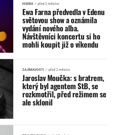
HUDBA
před 2 měsíce
Ewa Farna předvedla v Edenu
světovou show a oznámila
vydání nového alba.
Návštěvníci koncertu si ho
mohli koupit již o víkendu
ZAJÍMAVOSTI
před 2 měsíce
Jaroslav Moučka: s bratrem,
který byl agentem StB, se
rozkmotřil, před režimem se
ale sklonil