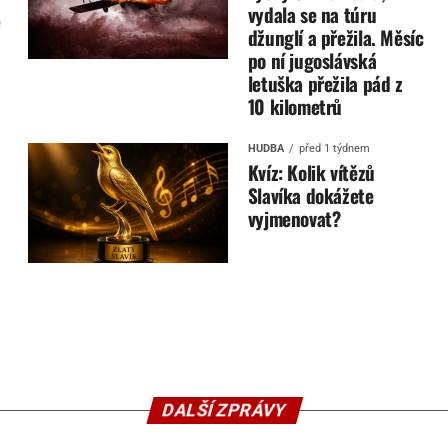
vydala se na túru
e
džunglí a přežila. Měsíc
po ní jugoslávská
letuška přežila pád z
10 kilometrů
HUDBA
před 1 týdnem
Kvíz: Kolik vítězů
Slavíka dokážete
vyjmenovat?
DALŠÍ ZPRÁVY