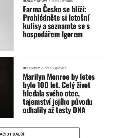
REALITY SHOW
před 2 měsíce
Farma Česko se blíží:
Prohlédněte si letošní
kulisy a seznamte se s
hospodářem Igorem
CELEBRITY
před 2 měsíce
Marilyn Monroe by letos
bylo 100 let. Celý život
hledala svého otce,
tajemství jejího původu
odhalily až testy DNA
AČÍST DALŠÍ