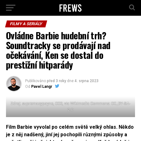
FILMY A SERIÁLY
Ovládne Barbie hudební trh?
Soundtracky se prodávají nad
očekávání, Ken se dostal do
prestižní hitparády
Publikováno
před 3 roky
dne
4. srpna 2023
Od
Pavel Langr
Zdroj: supremacypayne, CC0, via Wikimedia Commons: CC_BY-SA-
2.0
Film Barbie vyvolal po celém světě velký ohlas. Někdo
je z něj nadšený, jiní jej pochopili různými způsoby a