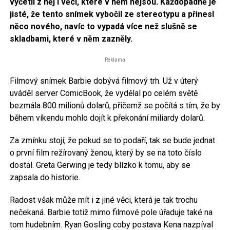
vyčetli z něj i věci, které v něm nejsou. Každopádně je
jisté, že tento snímek vybočil ze stereotypu a přinesl
něco nového, navíc to vypadá více než slušně se
skladbami, které v něm zazněly.
Reklama
Filmový snímek Barbie dobývá filmový trh. Už v úterý
uváděl server ComicBook, že vydělal po celém světě
bezmála 800 milionů dolarů, přičemž se počítá s tím, že by
během víkendu mohlo dojít k překonání miliardy dolarů.
Za zmínku stojí, že pokud se to podaří, tak se bude jednat
o první film režírovaný ženou, který by se na toto číslo
dostal. Greta Gerwing je tedy blízko k tomu, aby se
zapsala do historie.
Radost však může mít i z jiné věci, která je tak trochu
nečekaná. Barbie totiž mimo filmové pole úřaduje také na
tom hudebním. Ryan Gosling coby postava Kena nazpíval