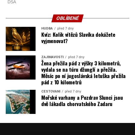
OBLÍBENÉ
HUDBA
před 7 dny
Kvíz: Kolik vítězů Slavíka dokážete
vyjmenovat?
ZAJÍMAVOSTI
před 7 dny
Žena přežila pád z výšky 3 kilometrů,
vydala se na túru džunglí a přežila.
Měsíc po ní jugoslávská letuška přežila
pád z 10 kilometrů
CESTOVÁNÍ
před 7 dny
Mořské varhany a Pozdrav Slunci jsou
dvě lákadla chorvatského Zadaru