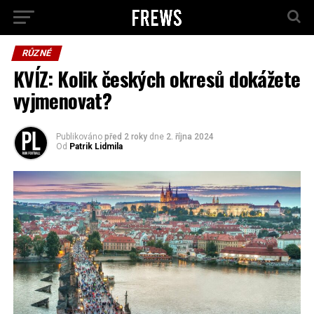
RŮZNÉ
KVÍZ: Kolik českých okresů dokážete
vyjmenovat?
Publikováno
před 2 roky
dne
2. října 2024
Od
Patrik Lidmila