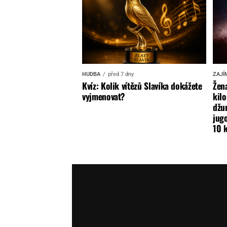
HUDBA
před 7 dny
ZAJÍ
Kvíz: Kolik vítězů Slavíka dokážete
Žena
vyjmenovat?
kilo
džun
jugo
10 