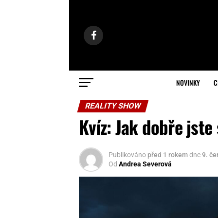
NOVINKY
C
REALITY SHOW
Kvíz: Jak dobře jste
Publikováno
před 1 rokem
dne
9. č
Od
Andrea Severová