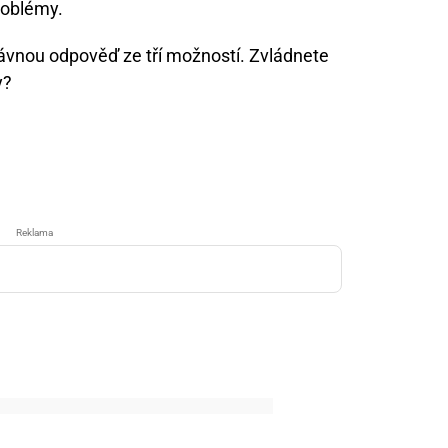
roblémy.
rávnou odpověď ze tří možností. Zvládnete
y?
Reklama