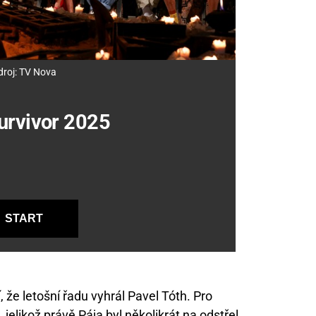
droj: TV Nova
Survivor 2025
START
, že letošní řadu vyhrál Pavel Tóth. Pro
 jelikož právě Pája byl několikrát na odstřel.