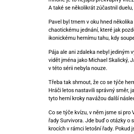
A také se několikrát zúčastnil duelu,
Pavel byl trnem v oku hned několika 
chaotickému jednání, které jak pozdě
ikonickému hernímu tahu, kdy soup
Pája ale ani zdaleka nebyl jediným 
vidět jména jako Michael Skalický, 
v této sérii nebyla nouze.
Třeba tak shrnout, že co se týče hern
Hráči letos nastavili správný směr, j
tyto herní kroky navážou další násle
Co se týče kvízu, v něm jsme si pro 
řady Survivora. Jde buď o otázky o
krocích v rámci letošní řady. Pokud j