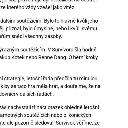
 ze kterého vždy vzešel jako vítěz.
dalším soutěžícím. Bylo to hlavně kvůli jeho
ji přiznal, bylo úmyslné, nebo i kvůli svému
eřům snědl všechny zásoby.
výrazným soutěžícím. V Survivoru šla hodně
Jakub Kotek nebo Renne Dang. O herní kroky
í strategie, letošní řada předčila tu minulou.
ak by se tato hra měla hrát, a doufejme, že na
dovníci v dalších řadách.
Vás nachystali třináct otázek ohledně letošní
 samotných soutěžících nebo o ikonických
ste ale pozorně sledovali Survivor, věříme, že