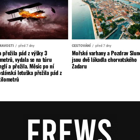
MAVOSTI
před 7 dny
CESTOVÁNÍ
před 7 dny
 přežila pád z výšky 3
Mořské varhany a Pozdrav Slun
metrů, vydala se na túru
jsou dvě lákadla chorvatského
glí a přežila. Měsíc po ní
Zadaru
slávská letuška přežila pád z
kilometrů