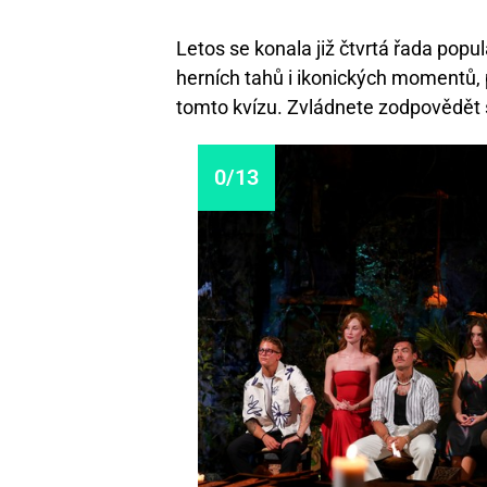
Letos se konala již čtvrtá řada popu
herních tahů i ikonických momentů,
tomto kvízu. Zvládnete zodpovědět
0/13