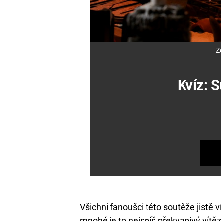
Z
Kvíz: 
Všichni fanoušci této soutěže jistě ví
mnohé je to nejspíš překvapivý vítěz,